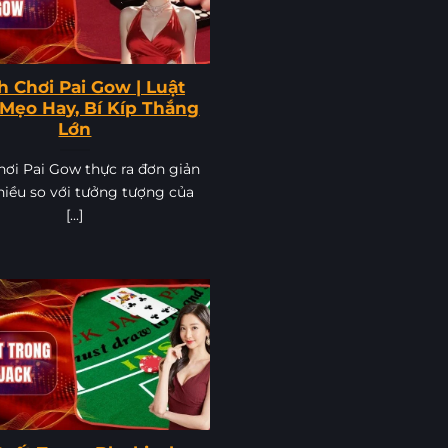
h Chơi Pai Gow | Luật
 Mẹo Hay, Bí Kíp Thắng
Lớn
hơi Pai Gow thực ra đơn giản
hiều so với tưởng tượng của
[...]