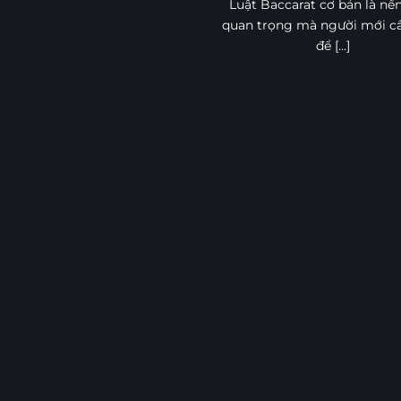
Luật Baccarat cơ bản là nề
quan trọng mà người mới c
để [...]