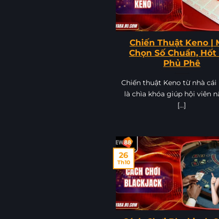
Chiến Thuật Keno |
Chọn Số Chuẩn, Hốt
Phủ Phê
Chiến thuật Keno từ nhà cá
là chìa khóa giúp hội viên 
[...]
26
Th10