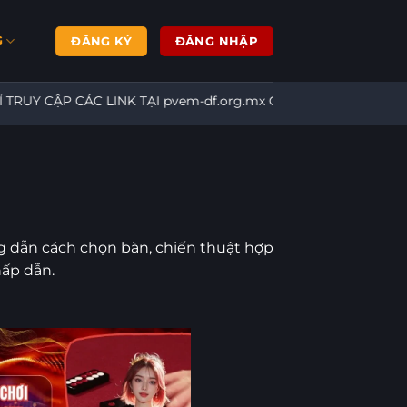
ĐĂNG KÝ
ĐĂNG NHẬP
G
 CẬP CÁC LINK TẠI pvem-df.org.mx CUNG CẤP ĐỂ TRÁNH BỊ L
 dẫn cách chọn bàn, chiến thuật hợp
hấp dẫn.