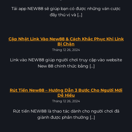
Tải app NEW88 sẽ giúp bạn có được những ván cược
đầy thú vị và [...]
Cập Nhật Link Vào New88 & Cách Khắc Phục Khi Link
Bị Chặn
Tháng 12 26, 2024
Link vào NEW88 giúp người chơi truy cập vào website
New 88 chính thức bằng [...]
Rút Tiền New88 – Hướng Dẫn 3 Bước Cho Người Mới
Dễ Hiểu
Tháng 12 26, 2024
Rút tiền NEW88 là thao tác dành cho người chơi đã
giành được phần thưởng [...]