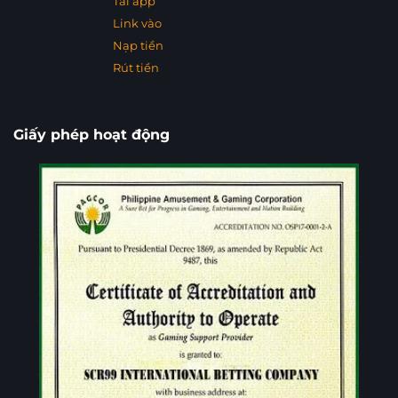
Tải app
Link vào
Nạp tiền
Rút tiền
Giấy phép hoạt động