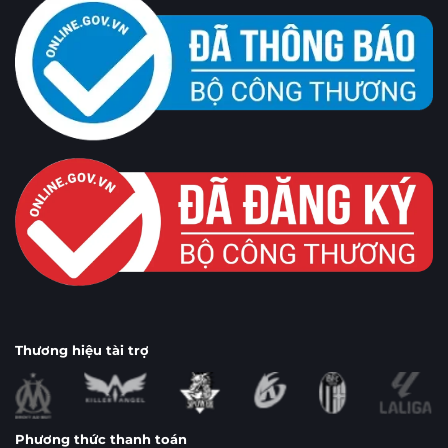
Thương hiệu tài trợ
Phương thức thanh toán