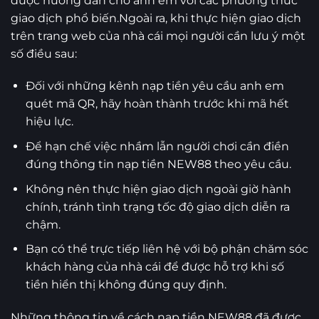
được hướng dẫn cho anh em với các phương thức
giao dịch phổ biến.Ngoài ra, khi thực hiện giao dịch
trên trang web của nhà cái mọi người cần lưu ý một
số điều sau:
Đối với những kênh nạp tiền yêu cầu anh em
quét mã QR, hãy hoàn thành trước khi mã hết
hiệu lực.
Để hạn chế việc nhầm lẫn người chơi cần điền
đúng thông tin nạp tiền NEW88 theo yêu cầu.
Không nên thực hiện giao dịch ngoài giờ hành
chính, tránh tình trạng tốc độ giao dịch diễn ra
chậm.
Bạn có thể trực tiếp liên hệ với bộ phận chăm sóc
khách hàng của nhà cái để được hỗ trợ khi số
tiền hiển thị không đúng quy định.
Những thông tin về cách nạp tiền NEW88 đã được