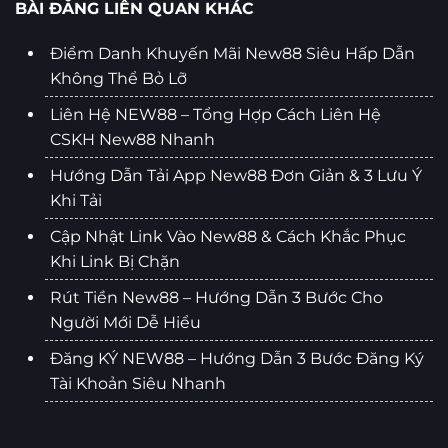
BÀI ĐĂNG LIÊN QUAN KHÁC
Điểm Danh Khuyến Mãi New88 Siêu Hấp Dẫn
Không Thể Bỏ Lỡ
Liên Hệ NEW88 – Tổng Hợp Cách Liên Hệ
CSKH New88 Nhanh
Hướng Dẫn Tải App New88 Đơn Giản & 3 Lưu Ý
Khi Tải
Cập Nhật Link Vào New88 & Cách Khắc Phục
Khi Link Bị Chặn
Rút Tiền New88 – Hướng Dẫn 3 Bước Cho
Người Mới Dễ Hiểu
Đăng KÝ NEW88 – Hướng Dẫn 3 Bước Đăng Ký
Tài Khoản Siêu Nhanh