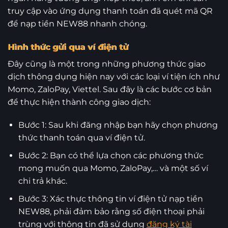
truy cập vào ứng dụng thanh toán đã quét mã QR
để nạp tiền NEW88 nhanh chóng.
Hình thức gửi qua ví điện tử
Đây cũng là một trong những phương thức giao
dịch thông dụng hiện nay với các loại ví tiện ích như
Momo, ZaloPay, Viettel. Sau đây là các bước cơ bản
để thực hiện thành công giao dịch:
Bước 1: Sau khi đăng nhập bạn hãy chọn phương
thức thanh toán qua ví điện tử.
Bước 2: Bạn có thể lựa chọn các phương thức
mong muốn qua Momo, ZaloPay,… và một số ví
chi trả khác.
Bước 3: Xác thực thông tin ví điện tử nạp tiền
NEW88, phải đảm bảo rằng số điện thoại phải
trùng với thông tin đã sử dụng
đăng ký tài