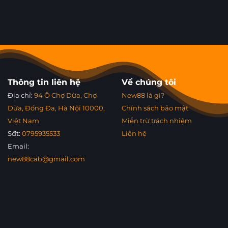
Thông tin liên hệ
Về chúng tôi
Địa chỉ:
94 Ô Chợ Dừa, Chợ
New88 là gì?
Dừa, Đống Đa, Hà Nội 10000,
Chính sách bảo mật
Việt Nam
Miễn trừ trách nhiệm
Sđt:
0795935533
Liên hệ
Email:
new88cab@gmail.com