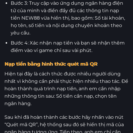
Bước 3: Truy cập vào ứng dụng ngân hàng điện
tử của mình và điền đầy đủ các thông tin nạp
tiền NEW88 vừa hiển thị, bao gồm: Số tài khoản,
họ tên, số tiền và nội dung chuyển khoản theo
yêu cầu.
Bước 4: Xác nhận nạp tiền và bạn sẽ nhận thêm
điểm vào ví game chỉ sau vài phút.
Nạp tiền bằng hình thức quét mã QR
Hiện tại đây là cách thức được nhiều người dùng
nhất vì không cần phải thực hiện nhiều thao tác. Để
hoàn thành quá trình nạp tiền, anh em cần nhập
những thông tin sau: Số tiền cần nạp, chọn tên
ngân hàng.
Sau khi đã hoàn thành các bước hãy nhấn vào nút
“Quét mã QR’’, hệ thống sau đó sẽ hiển thị mã của
ngân hàng tương ứng. Tiếp theo, anh em chỉ cần