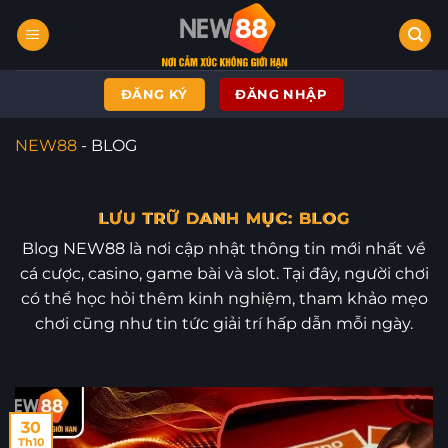
Bỏ
qua
nội
dung
ĐĂNG KÝ
ĐĂNG NHẬP
NEW88
-
BLOG
LƯU TRỮ DANH MỤC:
BLOG
Blog NEW88 là nơi cập nhật thông tin mới nhất về
cá cược, casino, game bài và slot. Tại đây, người chơi
có thể học hỏi thêm kinh nghiệm, tham khảo mẹo
chơi cũng như tin tức giải trí hấp dẫn mỗi ngày.
30
Th10