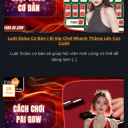
Luật Sicbo Cơ Bản | Bí Kíp Chơi Nhanh Thắng Lớn Cực
Cuốn
Luật Sicbo cơ bản sẽ giúp hội viên mới cũng có thể dễ
dàng làm [...]
28
Th10