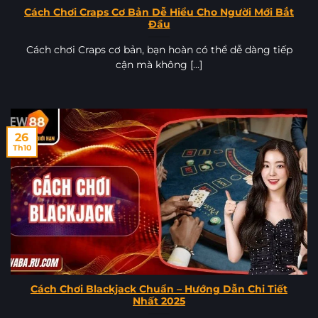
Cách Chơi Craps Cơ Bản Dễ Hiểu Cho Người Mới Bắt
Đầu
Cách chơi Craps cơ bản, bạn hoàn có thể dễ dàng tiếp
cận mà không [...]
26
Th10
Cách Chơi Blackjack Chuẩn – Hướng Dẫn Chi Tiết
Nhất 2025