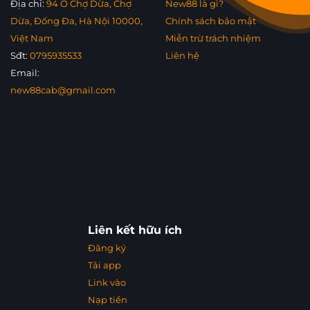
Địa chỉ:
94 Ô Chợ Dừa, Chợ
New88 là gì?
Dừa, Đống Đa, Hà Nội 10000,
Chính sách bảo mật
Việt Nam
Miễn trừ trách nhiệm
Sđt:
0795935533
Liên hệ
Email:
new88cab@gmail.com
Liên kết hữu ích
Đăng ký
Tải app
Link vào
Nạp tiền