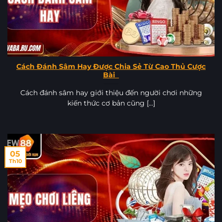
Cách Đánh Sâm Hay Được Chia Sẻ Từ Cao Thủ Cược
Bài
Cách đánh sâm hay giới thiệu đến người chơi những
kiến thức cơ bản cũng [...]
05
Th10