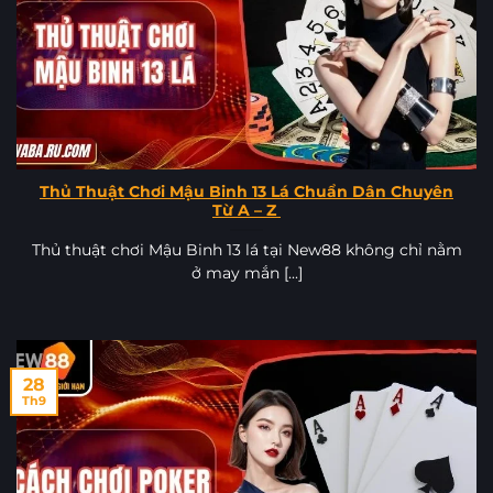
Thủ Thuật Chơi Mậu Binh 13 Lá Chuẩn Dân Chuyên
Từ A – Z
Thủ thuật chơi Mậu Binh 13 lá tại New88 không chỉ nằm
ở may mắn [...]
28
Th9