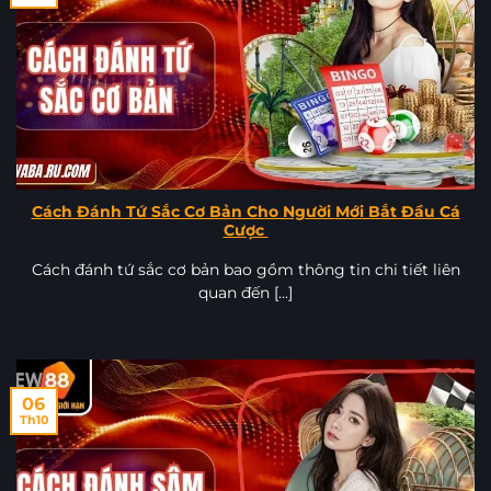
Cách Đánh Tứ Sắc Cơ Bản Cho Người Mới Bắt Đầu Cá
Cược
Cách đánh tứ sắc cơ bản bao gồm thông tin chi tiết liên
quan đến [...]
06
Th10