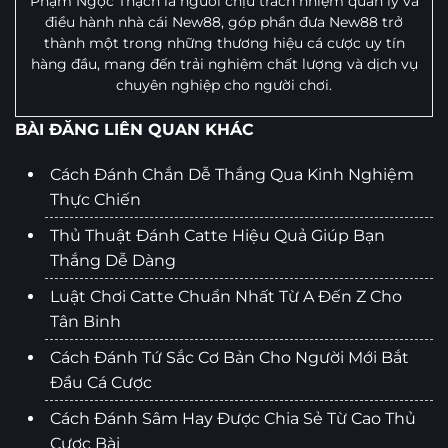
Phạm Ngọc Thạch là người chịu trách nhiệm quản lý và
điều hành nhà cái New88, góp phần đưa New88 trở
thành một trong những thương hiệu cá cược uy tín
hàng đầu, mang đến trải nghiệm chất lượng và dịch vụ
chuyên nghiệp cho người chơi.
BÀI ĐĂNG LIÊN QUAN KHÁC
Cách Đánh Chắn Dễ Thắng Qua Kinh Nghiệm
Thực Chiến
Thủ Thuật Đánh Catte Hiệu Quả Giúp Bạn
Thắng Dễ Dàng
Luật Chơi Catte Chuẩn Nhất Từ A Đến Z Cho
Tân Binh
Cách Đánh Tứ Sắc Cơ Bản Cho Người Mới Bắt
Đầu Cá Cược
Cách Đánh Sâm Hay Được Chia Sẻ Từ Cao Thủ
Cược Bài