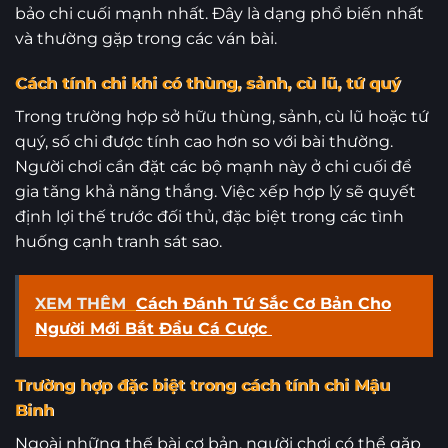
bảo chi cuối mạnh nhất. Đây là dạng phổ biến nhất
và thường gặp trong các ván bài.
Cách tính chi khi có thùng, sảnh, cù lũ, tứ quý
Trong trường hợp sở hữu thùng, sảnh, cù lũ hoặc tứ
quý, số chi được tính cao hơn so với bài thường.
Người chơi cần đặt các bộ mạnh này ở chi cuối để
gia tăng khả năng thắng. Việc xếp hợp lý sẽ quyết
định lợi thế trước đối thủ, đặc biệt trong các tình
huống cạnh tranh sát sao.
XEM THÊM
Cách Đánh Tứ Sắc Cơ Bản Cho
Người Mới Bắt Đầu Cá Cược
Trường hợp đặc biệt trong cách tính chi Mậu
Binh
Ngoài những thế bài cơ bản, người chơi có thể gặp