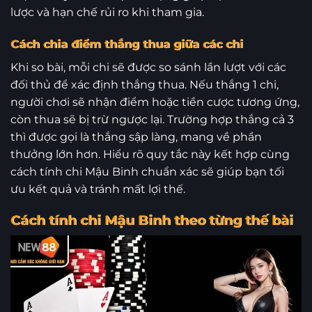
lược và hạn chế rủi ro khi tham gia.
Cách chia điểm thắng thua giữa các chi
Khi so bài, mỗi chi sẽ được so sánh lần lượt với các
đối thủ để xác định thắng thua. Nếu thắng 1 chi,
người chơi sẽ nhận điểm hoặc tiền cược tương ứng,
còn thua sẽ bị trừ ngược lại. Trường hợp thắng cả 3
thì được gọi là thắng sập làng, mang về phần
thưởng lớn hơn. Hiểu rõ quy tắc này kết hợp cùng
cách tính chi Mậu Binh chuẩn xác sẽ giúp bạn tối
ưu kết quả và tránh mất lợi thế.
Cách tính chi Mậu Binh theo từng thế bài