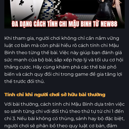
Khi tham gia, người chơi không chỉ cần nắm vững
luật cơ bản mà còn phải hiểu rõ cách tính chi Mậu
Binh theo từng thế bài. Việc này giúp bạn đánh giá
sức mạnh của bộ bài, sắp xếp hợp lý và tối ưu cơ hội
thắng cược. Hãy cùng khám phá các thế bài phổ
biến và cách quy đổi chi trong game để gia tăng lợi
thế trước đối thủ.
Tính chi khi người chơi sở hữu bài thường
Với bài thường, cách tính chi Mậu Binh dựa trên việc
so sánh từng chi với đối thủ theo thứ tự từ chi 1 đến
chi 3. Nếu bài không có thùng, sảnh hay bộ đặc biệt,
người chơi sẽ phân bổ theo quy luật cơ bản, đảm