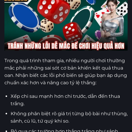
Trong quá trình tham gia, nhiều người chơi thường
mắc phải những sai sót cơ bản khiến kết quả thua
oan. Nhận biết các lỗi phổ biến sẽ giúp bạn áp dụng
chuẩn xác hơn và nâng cao tỷ lệ thắng:
Xếp chi sau mạnh hơn chi trước, dẫn đến thua
trắng.
Không phân biệt rõ giá trị từng bộ bài như thùng,
sảnh, cù lũ, tứ quý khi so.
Bỏ qua các trường hợp thắng trắng như sảnh