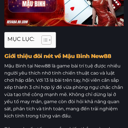
MỤC LỤC:
Giới thiệu đôi nét về Mậu Binh New88
Mậu Binh tại New88 là game bài trí tuệ được nhiều
người yêu thích nhờ tính chiến thuật cao và luật
chơi hấp dẫn. Với 13 lá bài trên tay, hội viên cần sắp
xếp thành 3 chi hợp lý để vừa phòng ngự chắc chắn
vừa tạo thế công mạnh mẽ. Không chỉ dừng lại ở
yếu tố may mắn, game còn đòi hỏi khả năng quan
sát, phân tích và tính toán, mang đến trải nghiệm
kịch tính trong từng ván đấu.