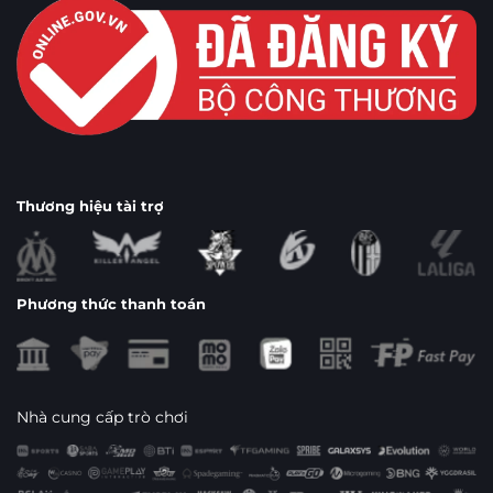
Thương hiệu tài trợ
Phương thức thanh toán
Nhà cung cấp trò chơi