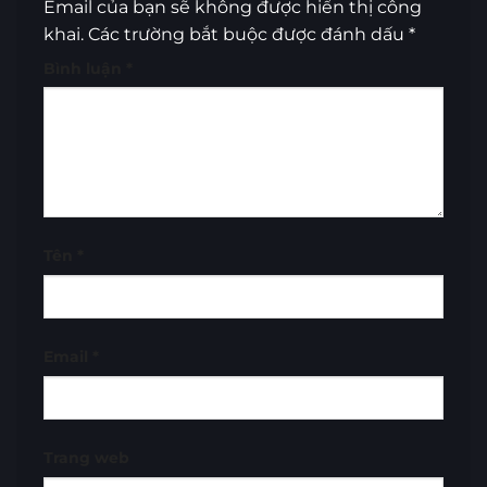
Email của bạn sẽ không được hiển thị công
khai.
Các trường bắt buộc được đánh dấu
*
Bình luận
*
Tên
*
Email
*
Trang web