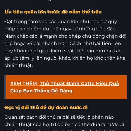
Ưu tiên quân lớn trước để nắm thế trận
Đặt trọng tâm vào các quân lớn như heo, tứ quý
giúp bạn chiếm ưu thế ngay từ những lượt đầu.
Nắm chắc các lá mạnh cho phép chủ động chặn đối
thủ hoặc về bài nhanh hơn. Cách nhớ bài Tiến Lên
này không chỉ giúp kiểm soát thế trận mà còn tạo
áp lực tâm lý lên người khác, khiến họ khó triển khai
chiến thuật.
XEM THÊM
Thủ Thuật Đánh Catte Hiệu Quả
Giúp Bạn Thắng Dễ Dàng
Đọc vị đối thủ để dự đoán nước đi
Quan sát cách đối thủ ra bài sẽ tiết lộ phần nào
chiến thuật của họ, từ đó bạn có thể đưa ra nước đi