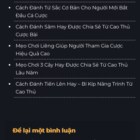
Cách Đánh Tứ Sắc Cơ Bản Cho Người Mới Bắt
Đầu Cá Cược
Cách Đánh Sâm Hay Được Chia Sẻ Từ Cao Thủ
Cược Bài
Mẹo Chơi Liêng Giúp Người Tham Gia Cược
Hiệu Quả Cao
Mẹo Chơi 3 Cây Hay Được Chia Sẻ Từ Cao Thủ
Lâu Năm
Cách Đánh Tiến Lên Hay – Bí Kíp Nâng Trình Từ
Cao Thủ
Để lại một bình luận