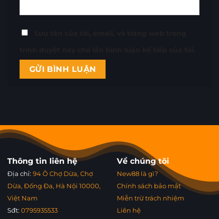
Lưu tên của tôi, email, và trang web trong
trình duyệt này cho lần bình luận kế tiếp của tôi.
Thông tin liên hệ
Về chúng tôi
Địa chỉ:
94 Ô Chợ Dừa, Chợ
New88 là gì?
Dừa, Đống Đa, Hà Nội 10000,
Chính sách bảo mật
Việt Nam
Miễn trừ trách nhiệm
Sđt:
0795935533
Liên hệ