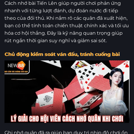
Cách nhớ bài Tiến Lên giúp người chơi phản ứng
nhanh với từng lượt đánh, dự đoán nước đi tiếp
theo của đối thủ. Khi nắm rõ các quân đã xuất hiện,
bạn có thể tính toán chiến thuật chính xác và tối ưu
hóa cơ hội thắng. Đây là kỹ năng quan trọng giúp
rút ngắn thời gian suy nghĩ và giảm sai sót.
Chủ động kiểm soát ván đấu, tránh cuống bài
Ghi nhớ quân đã ra giúp bạn duy trì nhịp độ chơi ổn