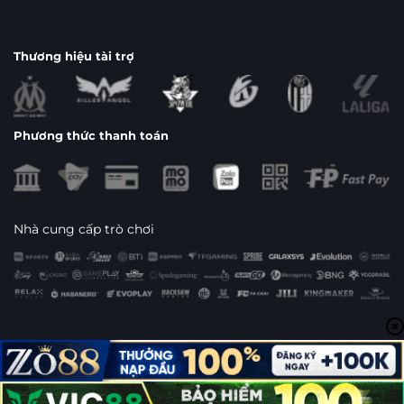
Thương hiệu tài trợ
Phương thức thanh toán
Nhà cung cấp trò chơi
Copyright 2026 ©
pvem-df.org.mx