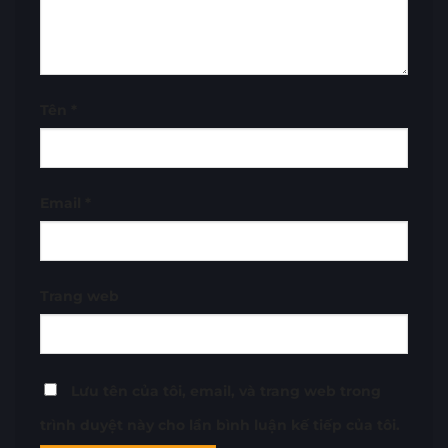
Tên
*
Email
*
Trang web
Lưu tên của tôi, email, và trang web trong
trình duyệt này cho lần bình luận kế tiếp của tôi.