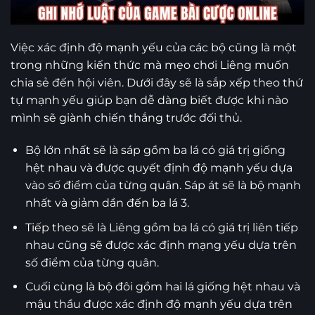
Việc xác định độ mạnh yếu của các bộ cũng là một
trong những kiến thức mà mẹo chơi Liêng muốn
chia sẻ đến hội viên. Dưới đây sẽ là sắp xếp theo thứ
tự mạnh yếu giúp bạn dễ dàng biết được khi nào
mình sẽ giành chiến thắng trước đối thủ.
Bộ lớn nhất sẽ là sáp gồm ba lá có giá trị giống
hệt nhau và được quyết định độ mạnh yếu dựa
vào số điểm của từng quân. Sáp át sẽ là bộ mạnh
nhất và giảm dần đến ba lá 3.
Tiếp theo sẽ là Liêng gồm ba lá có giá trị liên tiếp
nhau cũng sẽ được xác định mạng yếu dựa trên
số điểm của từng quân.
Cuối cùng là bộ đôi gồm hai lá giống hệt nhau và
mậu thầu được xác định độ mạnh yếu dựa trên