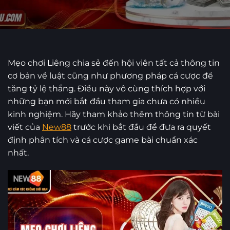
Mẹo chơi Liêng chia sẻ đến hội viên tất cả thông tin
cơ bản về luật cũng như phương pháp cá cược để
tăng tỷ lệ thắng. Điều này vô cùng thích hợp với
những bạn mới bắt đầu tham gia chưa có nhiều
kinh nghiệm. Hãy tham khảo thêm thông tin từ bài
viết của
New88
trước khi bắt đầu để đưa ra quyết
định phân tích và cá cược game bài chuẩn xác
nhất.