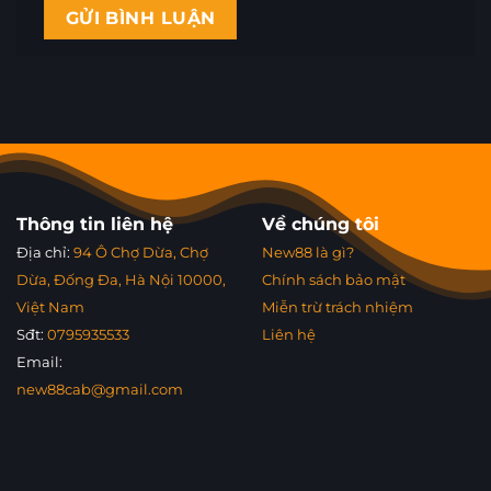
Thông tin liên hệ
Về chúng tôi
Địa chỉ:
94 Ô Chợ Dừa, Chợ
New88 là gì?
Dừa, Đống Đa, Hà Nội 10000,
Chính sách bảo mật
Việt Nam
Miễn trừ trách nhiệm
Sđt:
0795935533
Liên hệ
Email:
new88cab@gmail.com