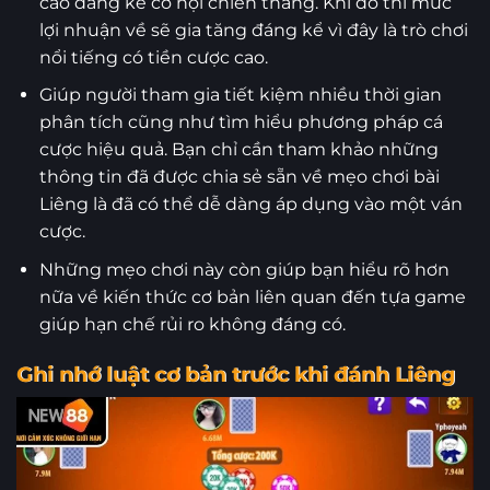
cao đáng kể cơ hội chiến thắng. Khi đó thì mức
lợi nhuận về sẽ gia tăng đáng kể vì đây là trò chơi
nổi tiếng có tiền cược cao.
Giúp người tham gia tiết kiệm nhiều thời gian
phân tích cũng như tìm hiểu phương pháp cá
cược hiệu quả. Bạn chỉ cần tham khảo những
thông tin đã được chia sẻ sẵn về mẹo chơi bài
Liêng là đã có thể dễ dàng áp dụng vào một ván
cược.
Những mẹo chơi này còn giúp bạn hiểu rõ hơn
nữa về kiến thức cơ bản liên quan đến tựa game
giúp hạn chế rủi ro không đáng có.
Ghi nhớ luật cơ bản trước khi đánh Liêng