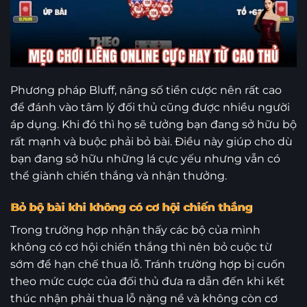
Phương pháp Bluff, nâng số tiền cược nên rất cao
để đánh vào tâm lý đối thủ cũng được nhiều người
áp dụng. Khi đó thì họ sẽ tưởng bạn đang sở hữu bộ
rất mạnh và buộc phải bỏ bài. Điều này giúp cho dù
bạn đang sở hữu những lá cực yếu nhưng vẫn có
thể giành chiến thắng và nhận thưởng.
Bỏ bộ bài khi không có cơ hội chiến thắng
Trong trường hợp nhận thấy các bộ của mình
không có cơ hội chiến thắng thì nên bỏ cuộc từ
sớm để hạn chế thua lỗ. Tránh trường hợp bị cuốn
theo mức cược của đối thủ đưa ra dẫn đến khi kết
thúc nhận phải thua lỗ nặng nề và không còn cơ