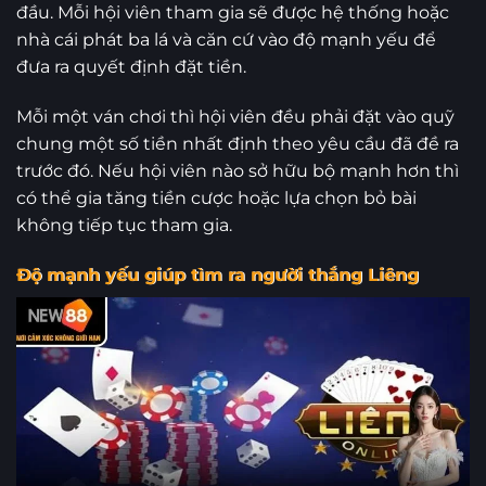
đầu. Mỗi hội viên tham gia sẽ được hệ thống hoặc
nhà cái phát ba lá và căn cứ vào độ mạnh yếu để
đưa ra quyết định đặt tiền.
Mỗi một ván chơi thì hội viên đều phải đặt vào quỹ
chung một số tiền nhất định theo yêu cầu đã đề ra
trước đó. Nếu hội viên nào sở hữu bộ mạnh hơn thì
có thể gia tăng tiền cược hoặc lựa chọn bỏ bài
không tiếp tục tham gia.
Độ mạnh yếu giúp tìm ra người thắng Liêng