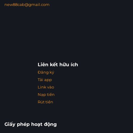
new88cab@gmail.com
Liên kết hữu ích
Đăng ký
Tải app
Link vào
Nạp tiền
Rút tiền
Giấy phép hoạt động