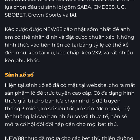
lựa chọn đầu tư sinh lời gồm SABA, CMD368, UG,
SBOBET, Crown Sports và IAI.
Kèo cược được NEW88 cập nhật sớm nhất để anh
em có thể nhận định và đặt cược chuẩn xác. Những
hình thức vào tiền hiện có tại bảng tỷ lệ có thể kể
đến như: kèo tài xỉu, kèo chấp, kèo 2X2, và rất nhiều
kèo phụ khác.
Sảnh xổ số
Hiện tại sảnh xổ số đã có mặt tại website, cho ra mắt
sản phẩm lô đề trực tuyến cao cấp. Có đa dạng hình
thức giải trí cho bạn lựa chọn như lô đề truyền
thống 3 miền, xổ số siêu tốc, xổ số nước ngoài,… Tỷ
lệ thưởng lại cao hơn nhiều so với thực tế, nên sẽ
mở ra cơ hội đổi đời hấp dẫn cho mọi bet thủ.
NEW88 thực đã mở ra cho các bet thủ thiên đường