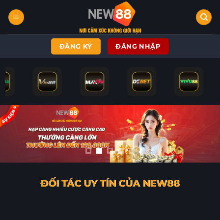
Bỏ
qua
nội
dung
ĐĂNG KÝ
ĐĂNG NHẬP
ĐỐI TÁC UY TÍN CỦA NEW88