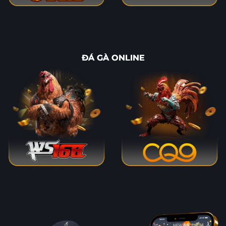
ĐÁ GÀ ONLINE