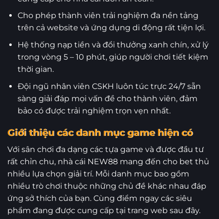
Cho phép thành viên trải nghiệm đa nền tảng
trên cả website và ứng dụng di động rất tiện lợi.
Hệ thống nạp tiền và đổi thưởng xanh chín, xử lý
trong vòng 5 – 10 phút, giúp người chơi tiết kiệm
thời gian.
Đội ngũ nhân viên CSKH luôn túc trực 24/7 sẵn
sàng giải đáp mọi vấn đề cho thành viên, đảm
bảo có được trải nghiệm trọn vẹn nhất.
Giới thiệu các danh mục game hiện có
Với sân chơi đa dạng các tựa game và được đầu tư
rất chỉn chu, nhà cái NEW88 mang đến cho bet thủ
nhiều lựa chọn giải trí. Mỗi danh mục bao gồm
nhiều trò chơi thuộc những chủ đề khác nhau đáp
ứng sở thích của bạn. Cùng điểm ngay các siêu
phẩm đang được cung cấp tại trang web sau đây.