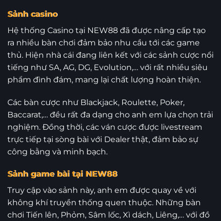
Sảnh casino
Hệ thống Casino tại NEW88 đã được nâng cấp tạo
ra nhiều bàn chơi đảm bảo nhu cầu tới các game
thủ. Hiện nhà cái đang liên kết với các sảnh cược nổi
tiếng như SA, AG, DG, Evolution,… với rất nhiều siêu
phẩm đình đám, mang lại chất lượng hoàn thiện.
Các bàn cược như Blackjack, Roulette, Poker,
Baccarat,… đều rất đa dạng cho anh em lựa chọn trải
nghiệm. Đồng thời, các ván cược được livestream
trực tiếp tại sòng bài với Dealer thật, đảm bảo sự
công bằng và minh bạch.
Sảnh game bài tại NEW88
Truy cập vào sảnh này, anh em được quay về với
không khí truyền thống quen thuộc. Những bàn
chơi Tiến lên, Phỏm, Sâm lốc, Xì dách, Liêng,… với đồ