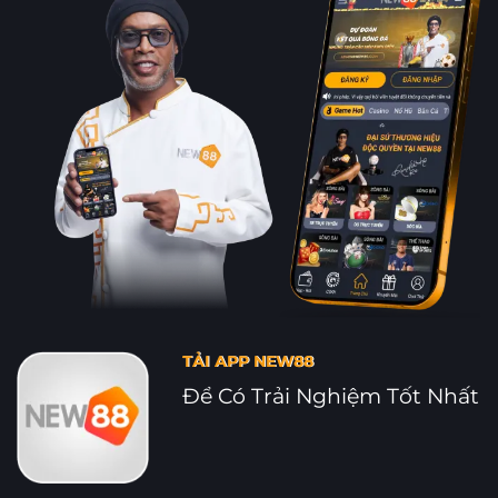
TẢI APP NEW88
Để Có Trải Nghiệm Tốt Nhất