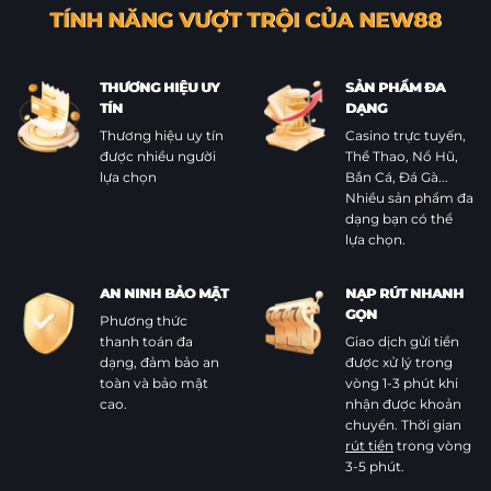
TÍNH NĂNG VƯỢT TRỘI CỦA NEW88
THƯƠNG HIỆU UY
SẢN PHẨM ĐA
TÍN
DẠNG
Thương hiệu uy tín
Casino trực tuyến,
được nhiều người
Thể Thao, Nổ Hũ,
lựa chọn
Bắn Cá, Đá Gà...
Nhiều sản phẩm đa
dạng bạn có thể
lựa chọn.
AN NINH BẢO MẬT
NẠP RÚT NHANH
GỌN
Phương thức
thanh toán đa
Giao dịch gửi tiền
dạng, đảm bảo an
được xử lý trong
toàn và bảo mật
vòng 1-3 phút khi
cao.
nhận được khoản
chuyển. Thời gian
rút tiền
trong vòng
3-5 phút.