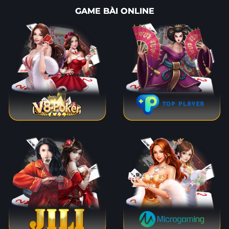
GAME BÀI ONLINE