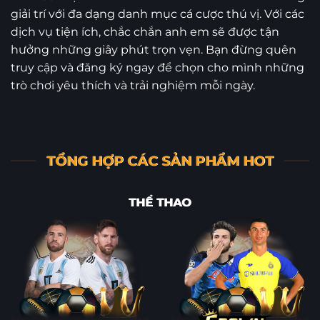
giải trí với đa dạng danh mục cá cược thú vị. Với các
dịch vụ tiện ích, chắc chắn anh em sẽ được tận
hưởng những giây phút trọn vẹn. Bạn đừng quên
truy cập và đăng ký ngay để chọn cho mình những
trò chơi yêu thích và trải nghiệm mỗi ngày.
TỔNG HỢP CÁC SẢN PHẨM HOT
THỂ THAO