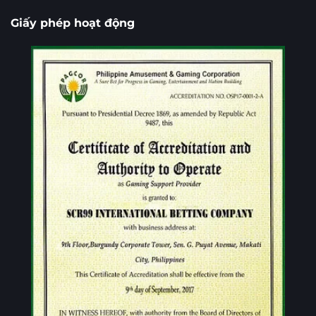
Giấy phép hoạt động