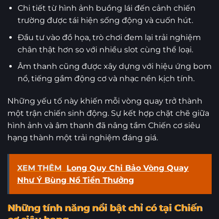
Chi tiết từ hình ảnh buồng lái đến cảnh chiến
trường được tái hiện sống động và cuốn hút.
Đầu tư vào đồ họa, trò chơi đem lại trải nghiệm
chân thật hơn so với nhiều slot cùng thể loại.
Âm thanh cũng được xây dựng với hiệu ứng bom
nổ, tiếng gầm động cơ và nhạc nền kịch tính.
Những yếu tố này khiến mỗi vòng quay trở thành
một trận chiến sinh động. Sự kết hợp chặt chẽ giữa
hình ảnh và âm thanh đã nâng tầm Chiến cơ siêu
hạng thành một trải nghiệm đáng giá.
XEM THÊM
Long Quy Chi Bảo Vòng Quay
Như Ý Bùng Nổ Tiền Thưởng
Những tính năng nổi bật chỉ có tại Chiến