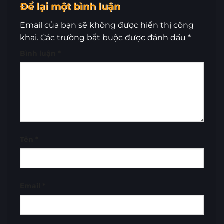
Để lại một bình luận
Email của bạn sẽ không được hiển thị công
khai.
Các trường bắt buộc được đánh dấu
*
Bình luận
*
Tên
*
Email
*