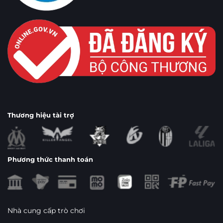
Thương hiệu tài trợ
Phương thức thanh toán
Nhà cung cấp trò chơi