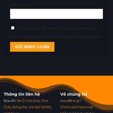
Trang web
Lưu tên của tôi, email, và trang web trong
trình duyệt này cho lần bình luận kế tiếp của tôi.
Thông tin liên hệ
Về chúng tôi
Địa chỉ:
94 Ô Chợ Dừa, Chợ
New88 là gì?
Dừa, Đống Đa, Hà Nội 10000,
Chính sách bảo mật