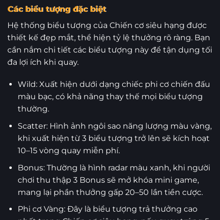
Các biểu tượng đặc biệt
Hệ thống biểu tượng của Chiến cơ siêu hạng được
thiết kế đẹp mắt, thể hiện tỷ lệ thưởng rõ ràng. Bạn
cần nắm chi tiết các biểu tượng này để tận dụng tối
đa lợi ích khi quay.
Wild: Xuất hiện dưới dạng chiếc phi cơ chiến đấu
màu bạc, có khả năng thay thế mọi biểu tượng
thường.
Scatter: Hình ảnh ngôi sao năng lượng màu vàng,
khi xuất hiện từ 3 biểu tượng trở lên sẽ kích hoạt
10–15 vòng quay miễn phí.
Bonus: Thường là hình radar màu xanh, khi người
chơi thu thập 3 Bonus sẽ mở khóa mini game,
mang lại phần thưởng gấp 20–50 lần tiền cược.
Phi cơ Vàng: Đây là biểu tượng trả thưởng cao