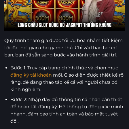
Quy trình tham gia được tối ưu hóa nhằm tiết kiệm
tối đa thời gian cho game thủ. Chỉ vài thao tác cơ
bản, bạn đã sẵn sàng bước vào hành trình giải trí.
Bước 1: Truy cập trang chính thức và chọn mục
đăng ký tài khoản
mới. Giao diện được thiết kế rõ
ràng, dễ dàng thao tác kể cả với người chưa có
kinh nghiệm.
Bước 2: Nhập đầy đủ thông tin cá nhân cần thiết
để hoàn tất đăng ký. Hệ thống tự động xác minh
nhanh, đảm bảo tính an toàn và bảo mật tuyệt
đối.