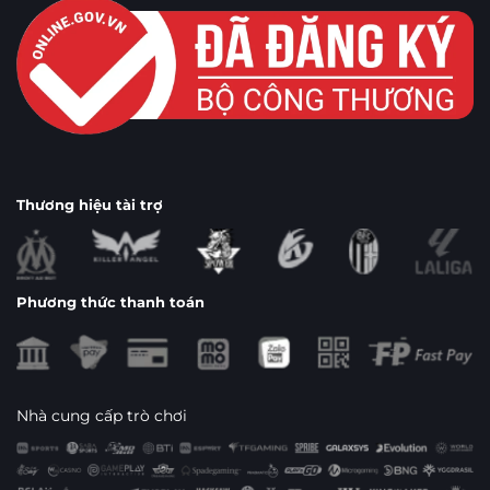
Thương hiệu tài trợ
Phương thức thanh toán
Nhà cung cấp trò chơi