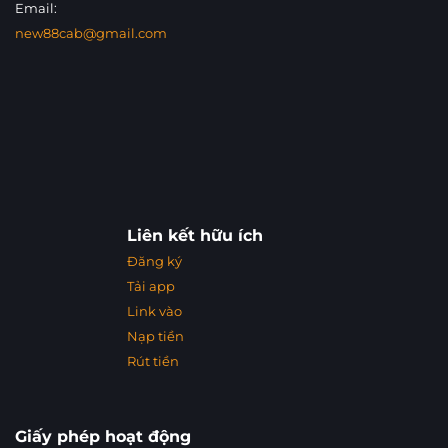
Email:
new88cab@gmail.com
Liên kết hữu ích
Đăng ký
Tải app
Link vào
Nạp tiền
Rút tiền
Giấy phép hoạt động