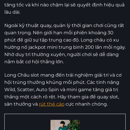
tăng tốc và khi nào chậm lại sẽ quyết định hiệu quả
lâu dài.
Ngoài kỹ thuật quay, quản lý thời gian chơi cũng rất
quan trọng. Nên giới hạn mỗi phiên khoảng 30
phút để giữ sự tập trung cao độ. Long châu có xu
hướng nổ jackpot mini trung bình 200 lần mỗi ngày.
Nhờ duy trì thường xuyên, người chơi sẽ dễ dàng
nắm bắt cơ hội thắng lớn.
Long Châu slot mang đến trải nghiệm giải trí và cơ
hội trúng thưởng khủng mỗi phút. Các tính năng
Wild, Scatter, Auto Spin và mini game tăng giá trị
thắng một cách rõ rệt. Hãy tham gia để quay slot,
săn thưởng và
rút thẻ cào
cực nhanh chóng.