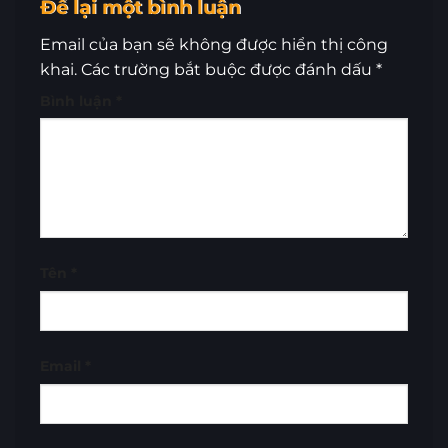
Để lại một bình luận
Email của bạn sẽ không được hiển thị công
khai.
Các trường bắt buộc được đánh dấu
*
Bình luận
*
Tên
*
Email
*