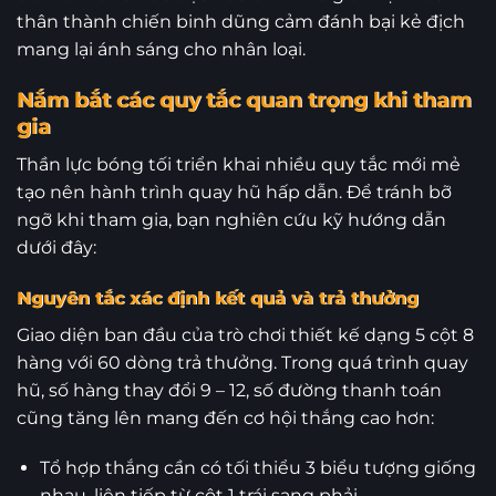
thân thành chiến binh dũng cảm đánh bại kẻ địch
mang lại ánh sáng cho nhân loại.
Nắm bắt các quy tắc quan trọng khi tham
gia
Thần lực bóng tối triển khai nhiều quy tắc mới mẻ
tạo nên hành trình quay hũ hấp dẫn. Để tránh bỡ
ngỡ khi tham gia, bạn nghiên cứu kỹ hướng dẫn
dưới đây:
Nguyên tắc xác định kết quả và trả thưởng
Giao diện ban đầu của trò chơi thiết kế dạng 5 cột 8
hàng với 60 dòng trả thưởng. Trong quá trình quay
hũ, số hàng thay đổi 9 – 12, số đường thanh toán
cũng tăng lên mang đến cơ hội thắng cao hơn:
Tổ hợp thắng cần có tối thiểu 3 biểu tượng giống
nhau, liên tiếp từ cột 1 trái sang phải.