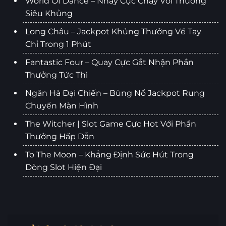
World Of Dance – Nhảy Cực Cháy Với Thưởng
Siêu Khủng
Long Châu – Jackpot Khủng Thưởng Về Tay
Chỉ Trong 1 Phút
Fantastic Four – Quay Cực Gắt Nhận Phần
Thưởng Tức Thì
Ngân Hà Đại Chiến – Bùng Nổ Jackpot Rung
Chuyển Màn Hình
The Witcher | Slot Game Cực Hot Với Phần
Thưởng Hấp Dẫn
To The Moon – Khẳng Định Sức Hút Trong
Dòng Slot Hiện Đại