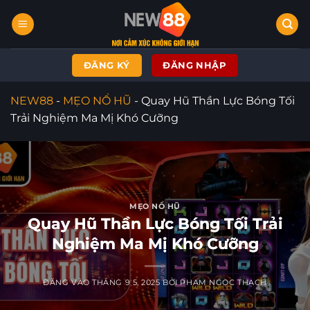
Bỏ
qua
nội
dung
ĐĂNG KÝ
ĐĂNG NHẬP
NEW88
-
MẸO NỔ HŨ
-
Quay Hũ Thần Lực Bóng Tối
Trải Nghiệm Ma Mị Khó Cưỡng
MẸO NỔ HŨ
Quay Hũ Thần Lực Bóng Tối Trải
Nghiệm Ma Mị Khó Cưỡng
ĐĂNG VÀO
THÁNG 9 5, 2025
BỞI
PHẠM NGỌC THẠCH