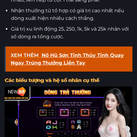
Nhận thưởng từ tổ hợp có giá trị cao nhất nếu
dòng xuất hiện nhiều cách thắng.
Giá trị xu linh động 25, 250, 1k, 5k và 25k nhân với
số dòng ra tổng cược.
XEM THÊM
Nổ Hũ Sơn Tinh Thủy Tinh Quay
Ngay Trúng Thưởng Liền Tay
Các biểu tượng và hệ số nhân cụ thể