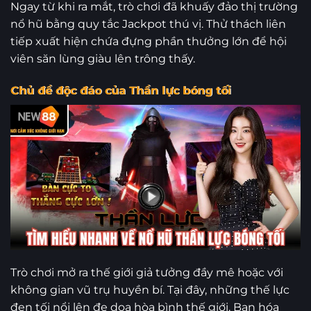
Ngay từ khi ra mắt, trò chơi đã khuấy đảo thị trường
nổ hũ bằng quy tắc Jackpot thú vị. Thử thách liên
tiếp xuất hiện chứa đựng phần thưởng lớn để hội
viên săn lùng giàu lên trông thấy.
Chủ đề độc đáo của Thần lực bóng tối
Trò chơi mở ra thế giới giả tưởng đầy mê hoặc với
không gian vũ trụ huyền bí. Tại đây, những thế lực
đen tối nổi lên đe dọa hòa bình thế giới. Bạn hóa