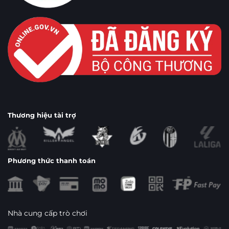
Thương hiệu tài trợ
Phương thức thanh toán
Nhà cung cấp trò chơi