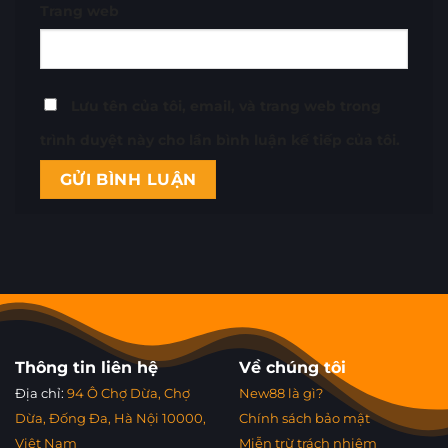
Trang web
Lưu tên của tôi, email, và trang web trong
trình duyệt này cho lần bình luận kế tiếp của tôi.
Thông tin liên hệ
Về chúng tôi
Địa chỉ:
94 Ô Chợ Dừa, Chợ
New88 là gì?
Dừa, Đống Đa, Hà Nội 10000,
Chính sách bảo mật
Việt Nam
Miễn trừ trách nhiệm