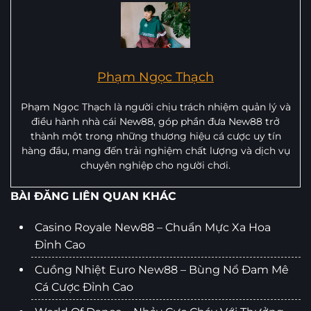
Phạm Ngọc Thạch
Phạm Ngọc Thạch là người chịu trách nhiệm quản lý và
điều hành nhà cái New88, góp phần đưa New88 trở
thành một trong những thương hiệu cá cược uy tín
hàng đầu, mang đến trải nghiệm chất lượng và dịch vụ
chuyên nghiệp cho người chơi.
BÀI ĐĂNG LIÊN QUAN KHÁC
Casino Royale New88 – Chuẩn Mực Xa Hoa
Đỉnh Cao
Cuồng Nhiệt Euro New88 – Bùng Nổ Đam Mê
Cá Cược Đỉnh Cao