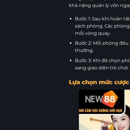
khả năng quản lý vốn ngay
Bước 1: Sau khi hoàn t
sách phòng. Các phòng
mỗi vòng quay.
Bước 2: Mỗi phòng đều h
thưởng.
Bước 3: Khi đã chọn ph
sang giao diện trò chơi
Lựa chọn mức cược 