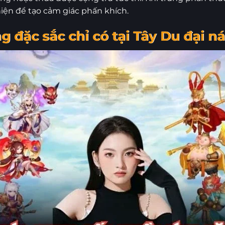
iện để tạo cảm giác phấn khích.
 đặc sắc chỉ có tại Tây Du đại n