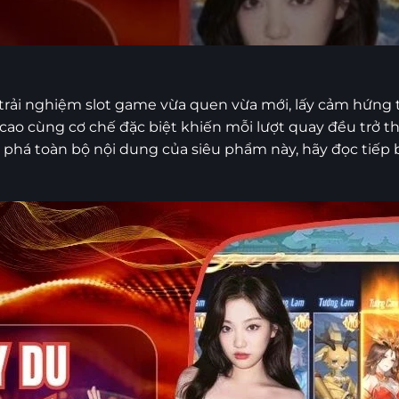
trải nghiệm slot game vừa quen vừa mới, lấy cảm hứng 
ng cao cùng cơ chế đặc biệt khiến mỗi lượt quay đều trở
há toàn bộ nội dung của siêu phẩm này, hãy đọc tiếp 