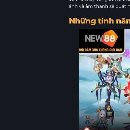
ảnh và âm thanh sẽ xuất h
Những tính năng