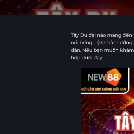
Tây Du đại náo mang đến 
nổi tiếng. Tỷ lệ trả thưở
dẫn. Nếu bạn muốn khám p
hợp dưới đây.