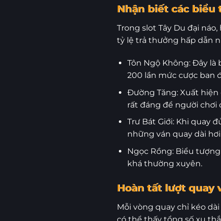
Nhận biết các biểu 
Trong slot Tây Du đại náo,
tỷ lệ trả thưởng hấp dẫn n
Tôn Ngộ Không: Đây là b
200 lần mức cược ban đ
Đường Tăng: Xuất hiện 
rất đáng để người chơi 
Trư Bát Giới: Khi quay 
những ván quay dài hơi
Ngọc Rồng: Biểu tượng t
khá thường xuyên.
Hoàn tất lượt quay 
Mỗi vòng quay chỉ kéo dài
có thể thấy tổng số xu th