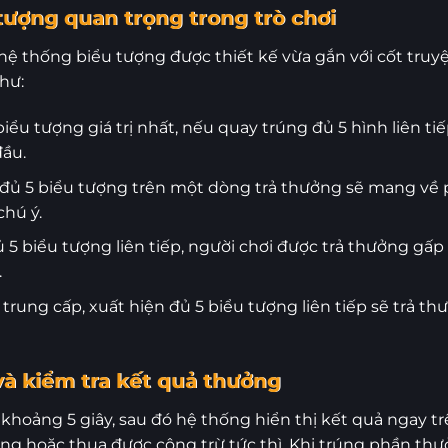
tượng quan trọng trong trò chơi
 hệ thống biểu tượng được thiết kế vừa gắn với cốt truy
hư:
iểu tượng giá trị nhất, nếu quay trúng đủ 5 hình liên t
ầu.
đủ 5 biểu tượng trên một dòng trả thưởng sẽ mang về 
chú ý.
đủ 5 biểu tượng liên tiếp, người chơi được trả thưởng gấp
.
rung cấp, xuất hiện đủ 5 biểu tượng liên tiếp sẽ trả th
và kiểm tra kết quả thưởng
 khoảng 5 giây, sau đó hệ thống hiển thị kết quả ngay t
ắng hoặc thua được cộng trừ tức thì. Khi trúng phần thư