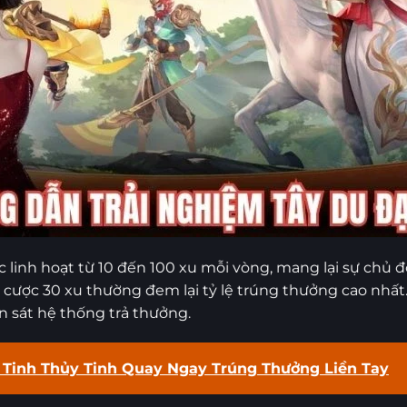
c linh hoạt từ 10 đến 100 xu mỗi vòng, mang lại sự chủ 
cược 30 xu thường đem lại tỷ lệ trúng thưởng cao nhất
n sát hệ thống trả thưởng.
 Tinh Thủy Tinh Quay Ngay Trúng Thưởng Liền Tay