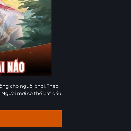
động cho người chơi. Theo
. Người mới có thể bắt đầu