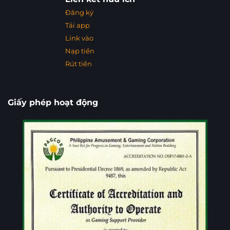
Đăng ký
Tải app
Link vào
Nạp tiền
Rút tiền
Giấy phép hoạt động