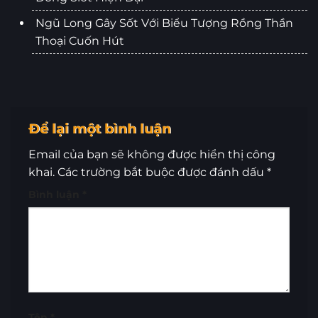
Ngũ Long Gây Sốt Với Biểu Tượng Rồng Thần
Thoại Cuốn Hút
Để lại một bình luận
Email của bạn sẽ không được hiển thị công
khai.
Các trường bắt buộc được đánh dấu
*
Bình luận
*
Tên
*