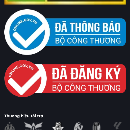
Thương hiệu tài trợ