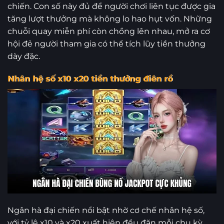
chiến. Con số này đủ để người chơi liên tục được gia
tăng lượt thưởng mà không lo hao hụt vốn. Những
chuỗi quay miễn phí còn chồng lên nhau, mở ra cơ
hội đẻ người tham gia có thể tích lũy tiền thưởng
dày đặc.
Nhân hệ số x10 x20 tiền thưởng điên rồ
Ngân hà đại chiến nổi bật nhờ cơ chế nhân hệ số,
với tỷ lệ x10 và x20 xuất hiện đều đặn mỗi chu kỳ