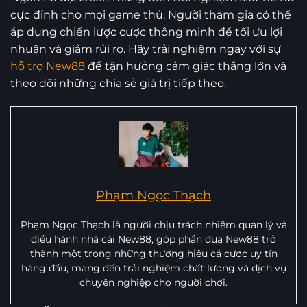
cực đỉnh cho mọi game thủ. Người tham gia có thể
áp dụng chiến lược cược thông minh để tối ưu lợi
nhuận và giảm rủi ro. Hãy trải nghiệm ngay với sự
hỗ trợ New88
để tận hưởng cảm giác thắng lớn và
theo dõi những chia sẻ giá trị tiếp theo.
Phạm Ngọc Thạch
Phạm Ngọc Thạch là người chịu trách nhiệm quản lý và
điều hành nhà cái New88, góp phần đưa New88 trở
thành một trong những thương hiệu cá cược uy tín
hàng đầu, mang đến trải nghiệm chất lượng và dịch vụ
chuyên nghiệp cho người chơi.