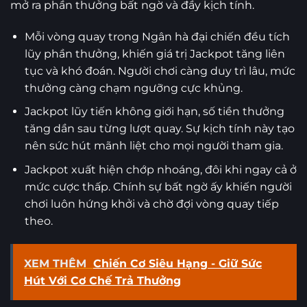
mở ra phần thưởng bất ngờ và đầy kịch tính.
Mỗi vòng quay trong Ngân hà đại chiến đều tích
lũy phần thưởng, khiến giá trị Jackpot tăng liên
tục và khó đoán. Người chơi càng duy trì lâu, mức
thưởng càng chạm ngưỡng cực khủng.
Jackpot lũy tiến không giới hạn, số tiền thưởng
tăng dần sau từng lượt quay. Sự kịch tính này tạo
nên sức hút mãnh liệt cho mọi người tham gia.
Jackpot xuất hiện chớp nhoáng, đôi khi ngay cả ở
mức cược thấp. Chính sự bất ngờ ấy khiến người
chơi luôn hứng khởi và chờ đợi vòng quay tiếp
theo.
XEM THÊM
Chiến Cơ Siêu Hạng - Giữ Sức
Hút Với Cơ Chế Trả Thưởng