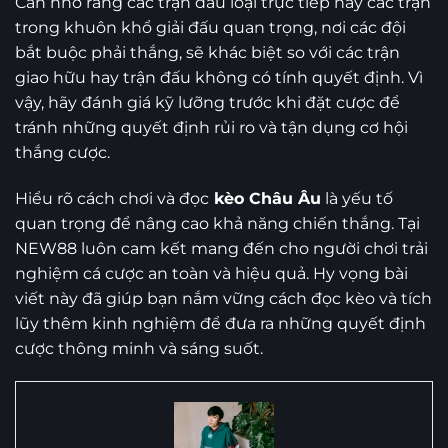
Cần nhớ rằng các trận đấu loại trực tiếp hay các trận
trong khuôn khổ giải đấu quan trọng, nơi các đội
bắt buộc phải thắng, sẽ khác biệt so với các trận
giao hữu hay trận đấu không có tính quyết định. Vì
vậy, hãy đánh giá kỹ lưỡng trước khi đặt cược để
tránh những quyết định rủi ro và tận dụng cơ hội
thắng cược.
Hiểu rõ cách chơi và đọc
kèo Châu Âu
là yếu tố
quan trọng để nâng cao khả năng chiến thắng. Tại
NEW88 luôn cam kết mang đến cho người chơi trải
nghiệm cá cược an toàn và hiệu quả. Hy vọng bài
viết này đã giúp bạn nắm vững cách đọc kèo và tích
lũy thêm kinh nghiệm để đưa ra những quyết định
cược thông minh và sáng suốt.