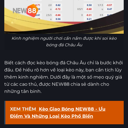
Kinh nghiệm người chơi cần nắm được khi soi kèo
bóng đá Châu Âu
Biết cách đọc kèo bóng đá Châu Âu chỉ là bước khởi
đầu. Để hiểu rõ hơn về loại kèo này, bạn cần tích lũy
thêm kinh nghiệm. Dưới đây là một số mẹo quý giá
từ các cao thủ, được NEW88 chia sẻ dành cho
những tân binh.
XEM THÊM
Kèo Giao Bóng NEW88 - Ưu
Điểm Và Những Loại Kèo Phổ Biến