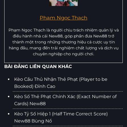
Phạm Ngọc Thạch
Phạm Ngọc Thạch là người chịu trách nhiệm quản lý và
điều hành nhà cái New88, góp phần đưa New88 trở
thành một trong những thương hiệu cá cược uy tín
hàng đầu, mang đến trải nghiệm chất lượng và dịch vụ
chuyên nghiệp cho người chơi.
BÀI ĐĂNG LIÊN QUAN KHÁC
Kèo Cầu Thủ Nhận Thẻ Phạt (Player to be
Booked) Đỉnh Cao
Kèo Số Thẻ Phạt Chính Xác (Exact Number of
Cards) New88
Kèo Tỷ Số Hiệp 1 (Half Time Correct Score)
New88 Bùng Nổ