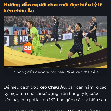
Hướng dẫn người chơi mới đọc hiểu tỷ lệ
kèo châu Âu
Hướng dẫn newbie đọc hiểu tỷ lệ kèo châu Âu
Để hiểu cách đọc
kèo Châu Â
u, bạn cần nắm rõ các
ký hiệu mà nhà cái sử dụng trên bảng tỷ lệ cược.
Kèo này còn gọi là kèo 1X2, bao gồm các ký hiệu sau: