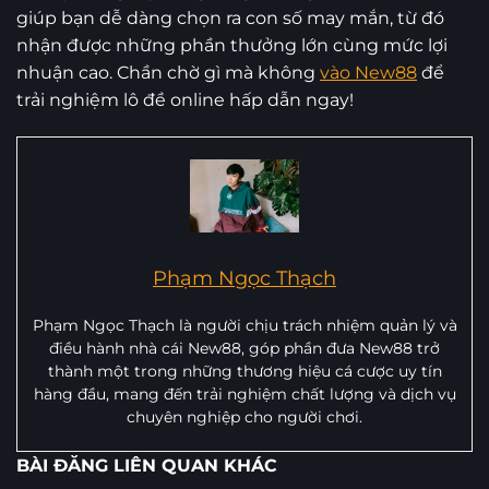
giúp bạn dễ dàng chọn ra con số may mắn, từ đó
nhận được những phần thưởng lớn cùng mức lợi
nhuận cao. Chần chờ gì mà không
vào New88
để
trải nghiệm lô đề online hấp dẫn ngay!
Phạm Ngọc Thạch
Phạm Ngọc Thạch là người chịu trách nhiệm quản lý và
điều hành nhà cái New88, góp phần đưa New88 trở
thành một trong những thương hiệu cá cược uy tín
hàng đầu, mang đến trải nghiệm chất lượng và dịch vụ
chuyên nghiệp cho người chơi.
BÀI ĐĂNG LIÊN QUAN KHÁC