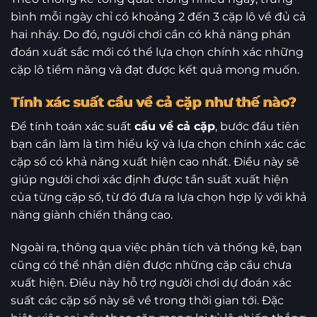
bình mỗi ngày chỉ có khoảng 2 đến 3 cặp lô về đủ cả
hai nháy. Do đó, người chơi cần có khả năng phán
đoán xuất sắc mới có thể lựa chọn chính xác những
cặp lô tiềm năng và đạt được kết quả mong muốn.
Tính xác suất cầu về cả cặp như thế nào?
Để tính toán xác suất
cầu về cả cặp
, bước đầu tiên
bạn cần làm là tìm hiểu kỹ và lựa chọn chính xác các
cặp số có khả năng xuất hiện cao nhất. Điều này sẽ
giúp người chơi xác định được tần suất xuất hiện
của từng cặp số, từ đó đưa ra lựa chọn hợp lý với khả
năng giành chiến thắng cao.
Ngoài ra, thông qua việc phân tích và thống kê, bạn
cũng có thể nhận diện được những cặp cầu chưa
xuất hiện. Điều này hỗ trợ người chơi dự đoán xác
suất các cặp số này sẽ về trong thời gian tới. Đặc