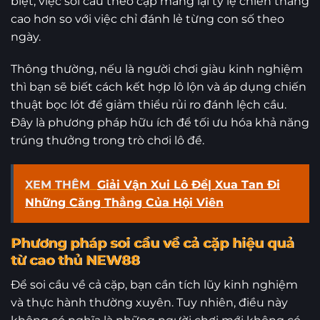
biệt, việc soi cầu theo cặp mang lại tỷ lệ chiến thắng
cao hơn so với việc chỉ đánh lẻ từng con số theo
ngày.
Thông thường, nếu là người chơi giàu kinh nghiệm
thì bạn sẽ biết cách kết hợp lô lộn và áp dụng chiến
thuật bọc lót để giảm thiểu rủi ro đánh lệch cầu.
Đây là phương pháp hữu ích để tối ưu hóa khả năng
trúng thưởng trong trò chơi lô đề.
XEM THÊM
Giải Vận Xui Lô Đề| Xua Tan Đi
Những Căng Thẳng Của Hội Viên
Phương pháp soi cầu về cả cặp hiệu quả
từ cao thủ NEW88
Để soi cầu về cả cặp, bạn cần tích lũy kinh nghiệm
và thực hành thường xuyên. Tuy nhiên, điều này