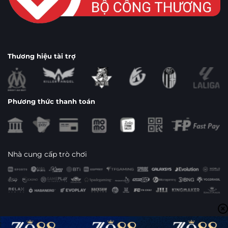
Thương hiệu tài trợ
Phương thức thanh toán
Nhà cung cấp trò chơi