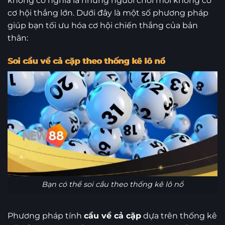
không có nghĩa là những người chơi mới không có
cơ hội thắng lớn. Dưới đây là một số phương pháp
giúp bạn tối ưu hóa cơ hội chiến thắng của bản
thân:
Soi cầu về cả cặp theo thống kê lô nổ
Bạn có thể soi cầu theo thống kê lô nổ
Phương pháp tính
cầu về cả cặp
dựa trên thống kê