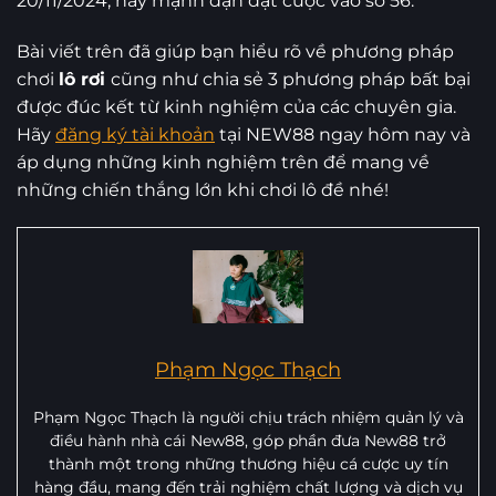
20/11/2024, hãy mạnh dạn đặt cược vào số 56.
Bài viết trên đã giúp bạn hiểu rõ về phương pháp
chơi
lô rơi
cũng như chia sẻ 3 phương pháp bất bại
được đúc kết từ kinh nghiệm của các chuyên gia.
Hãy
đăng ký tài khoản
tại NEW88 ngay hôm nay và
áp dụng những kinh nghiệm trên để mang về
những chiến thắng lớn khi chơi lô đề nhé!
Phạm Ngọc Thạch
Phạm Ngọc Thạch là người chịu trách nhiệm quản lý và
điều hành nhà cái New88, góp phần đưa New88 trở
thành một trong những thương hiệu cá cược uy tín
hàng đầu, mang đến trải nghiệm chất lượng và dịch vụ