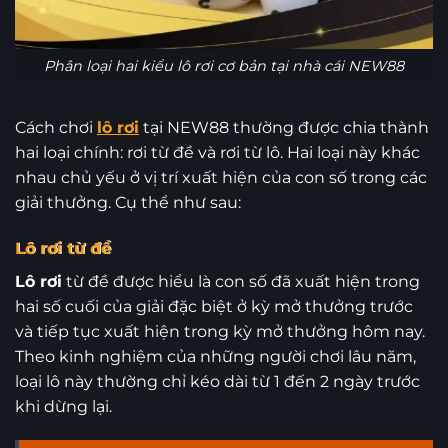
Phân loại hai kiểu lô rơi cơ bản tại nhà cái NEW88
Cách chơi
lô rơi
tại NEW88 thường được chia thành
hai loại chính: rơi từ đề và rơi từ lô. Hai loại này khác
nhau chủ yếu ở vị trí xuất hiện của con số trong các
giải thưởng. Cụ thể như sau:
Lô rơi từ đề
Lô rơi
từ đề được hiểu là con số đã xuất hiện trong
hai số cuối của giải đặc biệt ở kỳ mở thưởng trước
và tiếp tục xuất hiện trong kỳ mở thưởng hôm nay.
Theo kinh nghiệm của những người chơi lâu năm,
loại lô này thường chỉ kéo dài từ 1 đến 2 ngày trước
khi dừng lại.