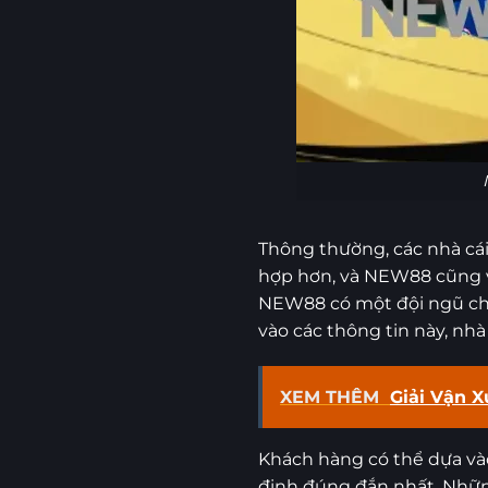
Thông thường, các nhà cái 
hợp hơn, và NEW88 cũng v
NEW88 có một đội ngũ chuy
vào các thông tin này, nhà
XEM THÊM
Giải Vận X
Khách hàng có thể dựa vào
định đúng đắn nhất. Những