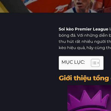
Soi kèo Premier League
l
bóng đá. Với những diễn b
thu hút rất nhiều người t
kèo hiệu quả, hãy cùng th
MỤC LỤC:
Giới thiệu tổng