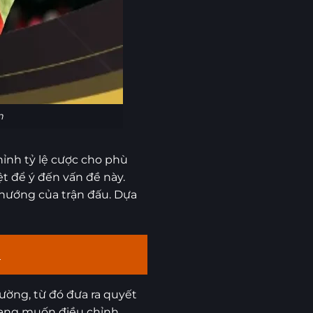
n
hỉnh tỷ lệ cược cho phù
ệt để ý đến vấn đề này.
 hướng của trận đấu. Dựa
n
ường, từ đó đưa ra quyết
 đang muốn điều chỉnh