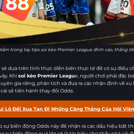
Nắm trong tay tips soi kèo Premier League đỉnh cao, thắng lớ
sẽ dựa trên tình thực diễn biến thực tế để có sự điều c
ậy. Khi
soi kèo Premier Leagu
e, người chơi phải đặc bi
ên gia riêng, phân tích và đưa ra các nhận định về xu
 cái sẽ tiến hành thay đổi Odds.
ui Lô Đề| Xua Tan Đi Những Căng Thẳng Của Hội Viê
 sự biến động Odds này để nhận ra các dấu hiệu bất th
 sự biến động quá lớn sẽ là tín hiệu cho thấy nhà cái