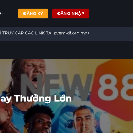
ĐĂNG KÝ
ĐĂNG NHẬP
G
ÁC LINK TẠI pvem-df.org.mx CUNG CẤP ĐỂ TRÁNH BỊ LỪA ĐẢO
gay Thưởng Lớn