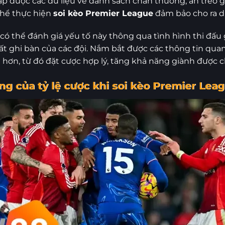
p được các dữ liệu về danh sách chấn thương, án treo g
thể thực hiện
soi kèo Premier League
đảm bảo cho ra d
ó thể đánh giá yếu tố này thông qua tình hình thi đấu 
t ghi bàn của các đội. Nắm bắt được các thông tin quan
n hơn, từ đó đặt cược hợp lý, tăng khả năng giành được 
ng của tỷ lệ cược khi soi kèo Premier Lea