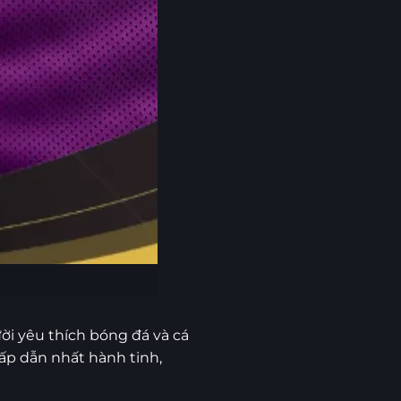
i yêu thích bóng đá và cá
ấp dẫn nhất hành tinh,