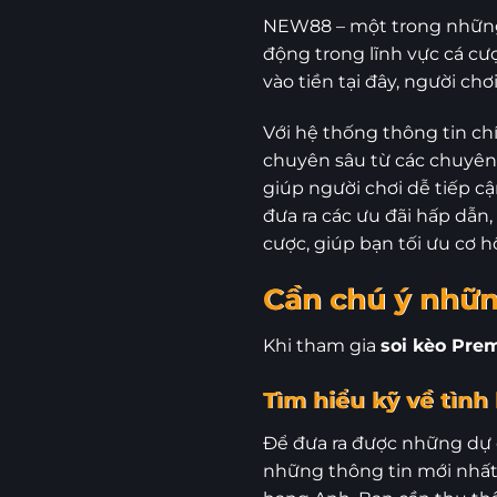
NEW88 – một trong những 
động trong lĩnh vực cá cượ
vào tiền tại đây, người ch
Với hệ thống thông tin c
chuyên sâu từ các chuyên 
giúp người chơi dễ tiếp cậ
đưa ra các ưu đãi hấp dẫn
cược, giúp bạn tối ưu cơ 
Cần chú ý nhữn
Khi tham gia
soi kèo Pre
Tìm hiểu kỹ về tình
Để đưa ra được những dự đ
những thông tin mới nhất