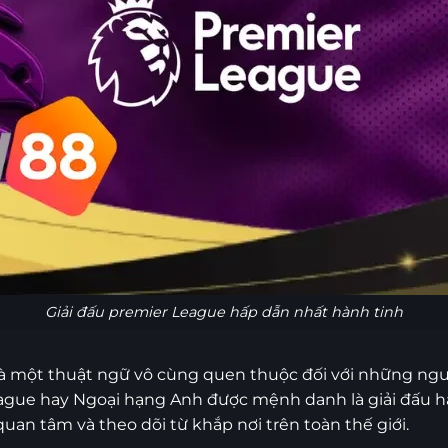
Giải đấu premier League hấp dẫn nhất hành tinh
à một thuật ngữ vô cùng quen thuộc đối với những ngườ
eague hay Ngoại hạng Anh được mệnh danh là giải đấu h
uan tâm và theo dõi từ khắp nơi trên toàn thế giới.