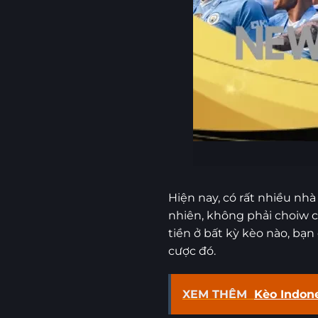
Hiện nay, có rất nhiều nhà
nhiên, không phải choiw c
tiền ở bất kỳ kèo nào, bạn
cược đó.
XEM THÊM
Kèo Indone