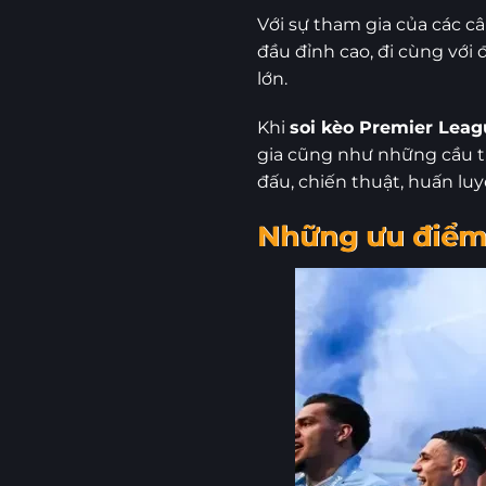
Với sự tham gia của các c
đầu đỉnh cao, đi cùng với
lớn.
Khi
soi kèo Premier Leag
gia cũng như những cầu th
đấu, chiến thuật, huấn luy
Những ưu điểm 