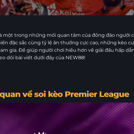
à một trong những mối quan tâm của đông đảo người ch
iến đặc sắc cùng tỷ lệ ăn thưởng cực cao, những kèo cư
ham gia. Để giúp người chơi hiểu hơn về giải đấu hấp d
eo dõi bài viết dưới đây của NEW88!
 quan về soi kèo Premier League