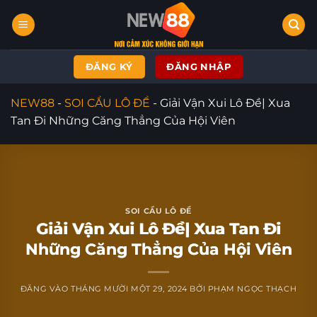
Bỏ
qua
nội
dung
ĐĂNG KÝ
ĐĂNG NHẬP
NEW88
-
SOI CẦU LÔ ĐỀ
-
Giải Vận Xui Lô Đề| Xua
Tan Đi Những Căng Thẳng Của Hội Viên
SOI CẦU LÔ ĐỀ
Giải Vận Xui Lô Đề| Xua Tan Đi
Những Căng Thẳng Của Hội Viên
ĐĂNG VÀO
THÁNG MƯỜI MỘT 29, 2024
BỞI
PHẠM NGỌC THẠCH