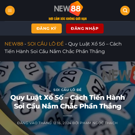
Bỏ
qua
nội
dung
ĐĂNG KÝ
ĐĂNG NHẬP
NEW88
-
SOI CẦU LÔ ĐỀ
-
Quy Luật Xổ Số – Cách
Tiến Hành Soi Cầu Nắm Chắc Phần Thắng
SOI CẦU LÔ ĐỀ
Quy Luật Xổ Số – Cách Tiến Hành
Soi Cầu Nắm Chắc Phần Thắng
ĐĂNG VÀO
THÁNG 12 16, 2024
BỞI
PHẠM NGỌC THẠCH