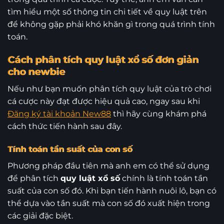
tìm hiểu một số thông tin chi tiết về quy luật trên
để không gặp phải khó khăn gì trong quá trình tính
toán.
Cách phân tích quy luật xổ số đơn giản
cho newbie
Nếu như bạn muốn phân tích quy luật của trò chơi
cá cược này đạt được hiệu quả cao, ngay sau khi
Đăng ký tài khoản New88
thì hãy cùng khám phá
cách thức tiến hành sau đây.
Tính toán tần suất của con số
Phương pháp đầu tiên mà anh em có thể sử dụng
để phân tích
quy luật xổ số
chính là tính toán tần
suất của con số đó. Khi bạn tiến hành nuôi lô, bạn có
thể dựa vào tần suất mà con số đó xuất hiện trong
các giải đặc biệt.