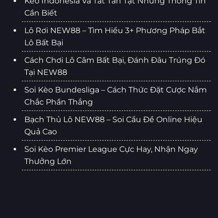
Kèo Indonesia Và Tất Tần Tật Những Thông Tin
Cần Biết
Lô Rơi NEW88 – Tìm Hiểu 3+ Phương Pháp Bắt
Lô Bất Bại
Cách Chơi Lô Câm Bất Bại, Đánh Đâu Trúng Đó
Tại NEW88
Soi Kèo Bundesliga – Cách Thức Đặt Cược Nắm
Chắc Phần Thắng
Bạch Thủ Lô NEW88 – Soi Cầu Đề Online Hiệu
Quả Cao
Soi Kèo Premier League Cực Hay, Nhận Ngay
Thưởng Lớn