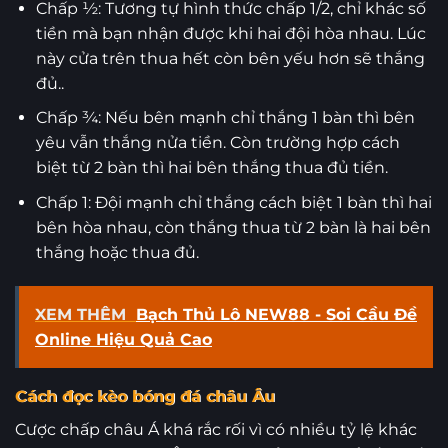
Chấp ½: Tương tự hình thức chấp 1/2, chỉ khác số
tiền mà bạn nhận được khi hai đội hòa nhau. Lúc
này cửa trên thua hết còn bên yếu hơn sẽ thắng
đủ..
Chấp ¾: Nếu bên mạnh chỉ thắng 1 bàn thì bên
yêu vẫn thắng nửa tiền. Còn trường hợp cách
biệt từ 2 bàn thì hai bên thắng thua đủ tiền.
Chấp 1: Đội mạnh chỉ thắng cách biệt 1 bàn thì hai
bên hòa nhau, còn thắng thua từ 2 bàn là hai bên
thắng hoặc thua đủ.
XEM THÊM
Bạch Thủ Lô NEW88 - Soi Cầu Đề
Online Hiệu Quả Cao
Cách đọc kèo bóng đá châu Âu
Cược chấp châu Á khá rắc rối vì có nhiều tỷ lệ khác