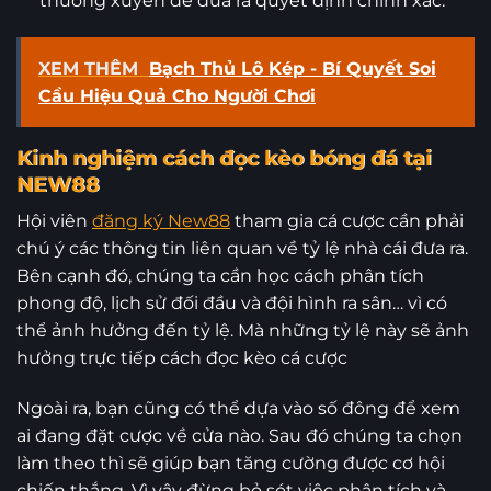
thường xuyên để đưa ra quyết định chính xác.
XEM THÊM
Bạch Thủ Lô Kép - Bí Quyết Soi
Cầu Hiệu Quả Cho Người Chơi
Kinh nghiệm cách đọc kèo bóng đá tại
NEW88
Hội viên
đăng ký New88
tham gia cá cược cần phải
chú ý các thông tin liên quan về tỷ lệ nhà cái đưa ra.
Bên cạnh đó, chúng ta cần học cách phân tích
phong độ, lịch sử đối đầu và đội hình ra sân… vì có
thể ảnh hưởng đến tỷ lệ. Mà những tỷ lệ này sẽ ảnh
hưởng trực tiếp cách đọc kèo cá cược
Ngoài ra, bạn cũng có thể dựa vào số đông để xem
ai đang đặt cược về cửa nào. Sau đó chúng ta chọn
làm theo thì sẽ giúp bạn tăng cường được cơ hội
chiến thắng. Vì vậy đừng bỏ sót việc phân tích và