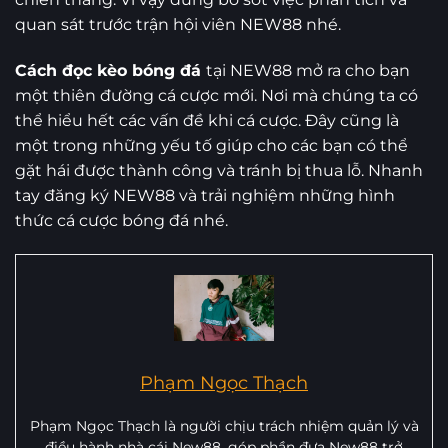
quan sát trước trận hội viên NEW88 nhé.
Cách đọc kèo bóng đá
tại NEW88 mở ra cho bạn
một thiên đường cá cược mới. Nơi mà chúng ta có
thể hiểu hết các vấn đề khi cá cược. Đây cũng là
một trong những yếu tố giúp cho các bạn có thể
gặt hái được thành công và tránh bị thua lỗ. Nhanh
tay đăng ký NEW88 và trải nghiệm những hình
thức cá cược bóng đá nhé.
Phạm Ngọc Thạch
Phạm Ngọc Thạch là người chịu trách nhiệm quản lý và
điều hành nhà cái New88, góp phần đưa New88 trở