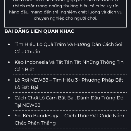
thành một trong những thương hiệu cá cược uy tín
hàng đầu, mang đến trải nghiệm chất lượng và dịch vụ
chuyên nghiệp cho người chơi.
BÀI ĐĂNG LIÊN QUAN KHÁC
Tìm Hiểu Lô Quả Trám Và Hướng Dẫn Cách Soi
Cầu Chuẩn
Kèo Indonesia Và Tất Tần Tật Những Thông Tin
Cần Biết
Lô Rơi NEW88 – Tìm Hiểu 3+ Phương Pháp Bắt
Lô Bất Bại
Cách Chơi Lô Câm Bất Bại, Đánh Đâu Trúng Đó
Tại NEW88
Soi Kèo Bundesliga – Cách Thức Đặt Cược Nắm
Chắc Phần Thắng