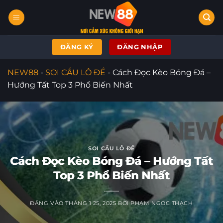
Bỏ
qua
nội
dung
ĐĂNG KÝ
ĐĂNG NHẬP
NEW88
-
SOI CẦU LÔ ĐỀ
-
Cách Đọc Kèo Bóng Đá –
Hướng Tất Top 3 Phổ Biến Nhất
SOI CẦU LÔ ĐỀ
Cách Đọc Kèo Bóng Đá – Hướng Tất
Top 3 Phổ Biến Nhất
ĐĂNG VÀO
THÁNG 1 25, 2025
BỞI
PHẠM NGỌC THẠCH