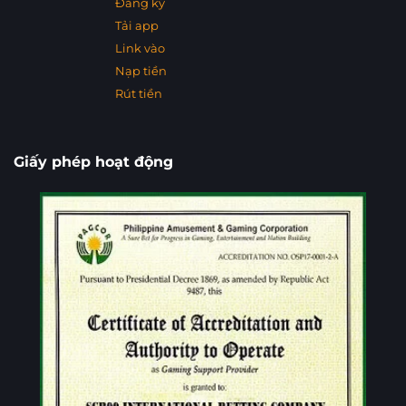
Đăng ký
Tải app
Link vào
Nạp tiền
Rút tiền
Giấy phép hoạt động