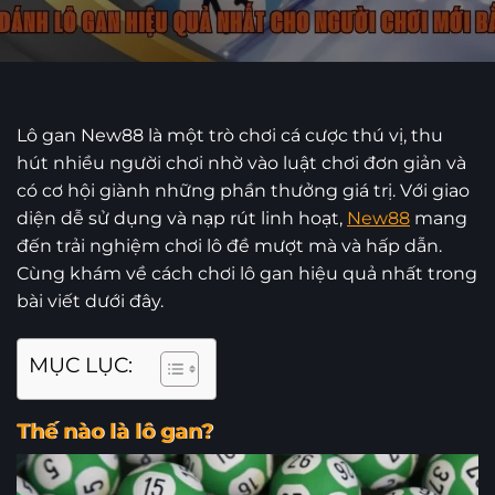
Lô gan New88 là một trò chơi cá cược thú vị, thu
hút nhiều người chơi nhờ vào luật chơi đơn giản và
có cơ hội giành những phần thưởng giá trị. Với giao
diện dễ sử dụng và nạp rút linh hoạt,
New88
mang
đến trải nghiệm chơi lô đề mượt mà và hấp dẫn.
Cùng khám về cách chơi lô gan hiệu quả nhất trong
bài viết dưới đây.
MỤC LỤC:
Thế nào là lô gan?