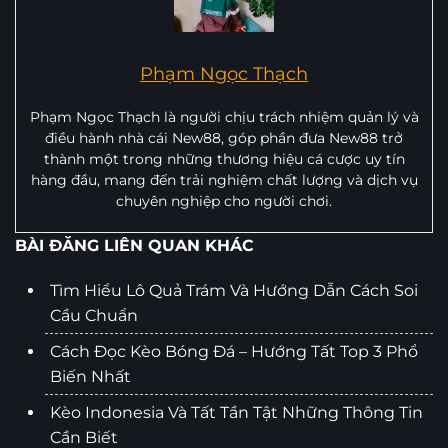
Phạm Ngọc Thạch
Phạm Ngọc Thạch là người chịu trách nhiệm quản lý và
điều hành nhà cái New88, góp phần đưa New88 trở
thành một trong những thương hiệu cá cược uy tín
hàng đầu, mang đến trải nghiệm chất lượng và dịch vụ
chuyên nghiệp cho người chơi.
BÀI ĐĂNG LIÊN QUAN KHÁC
Tìm Hiểu Lô Quả Trám Và Hướng Dẫn Cách Soi
Cầu Chuẩn
Cách Đọc Kèo Bóng Đá – Hướng Tất Top 3 Phổ
Biến Nhất
Kèo Indonesia Và Tất Tần Tật Những Thông Tin
Cần Biết