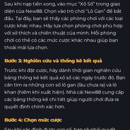
Sau khi nạp tiền xong, vào mục “Xổ Số” trong giao
diện của New88. Chọn vào trò chơi “Lô Gan” để bắt
đầu. Tại đây, bạn sẽ thấy các phòng chơi với các loại
cược khác nhau. Hãy lựa chọn phòng chơi phù hợp
với sở thích và chiến thuật của mình. Mỗi phòng
chơi có thể có các mức cược khác nhau giúp bạn
thoải mái lựa chọn.
Bước 3: Nghiên cứu và thống kê kết quả
Trước khi đặt cược, hãy dành thời gian nghiên cứu
bảng thống kê kết quả xổ số các ngày trước đó. Bạn
cần tìm ra những con số lô gan (lâu chưa ra) và lô
khan (hiếm khi xuất hiện). Nhà cái New88 cung cấp
các bảng thống kê chi tiết giúp người chơi đưa ra
quyết định chính xác hơn.
Bước 4: Chọn mức cược
Sau khi xác định được con số, bạn sẽ phải quyết