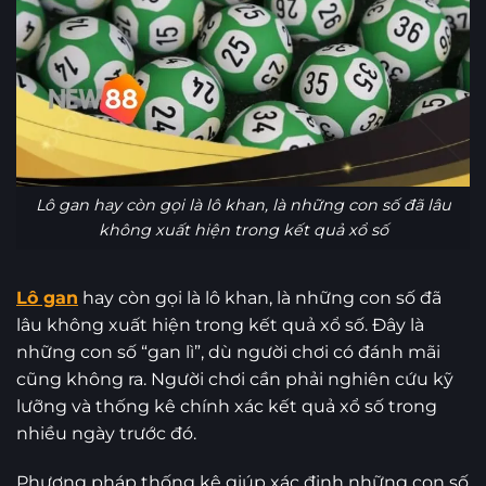
Lô gan hay còn gọi là lô khan, là những con số đã lâu
không xuất hiện trong kết quả xổ số
Lô gan
hay còn gọi là lô khan, là những con số đã
lâu không xuất hiện trong kết quả xổ số. Đây là
những con số “gan lì”, dù người chơi có đánh mãi
cũng không ra. Người chơi cần phải nghiên cứu kỹ
lưỡng và thống kê chính xác kết quả xổ số trong
nhiều ngày trước đó.
Phương pháp thống kê giúp xác định những con số