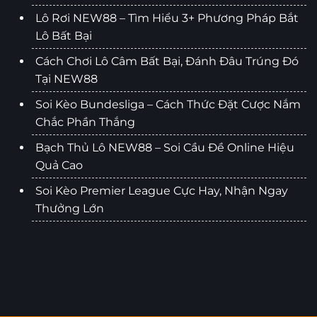
Lô Rơi NEW88 – Tìm Hiểu 3+ Phương Pháp Bắt
Lô Bất Bại
Cách Chơi Lô Câm Bất Bại, Đánh Đâu Trúng Đó
Tại NEW88
Soi Kèo Bundesliga – Cách Thức Đặt Cược Nắm
Chắc Phần Thắng
Bạch Thủ Lô NEW88 – Soi Cầu Đề Online Hiệu
Quả Cao
Soi Kèo Premier League Cực Hay, Nhận Ngay
Thưởng Lớn