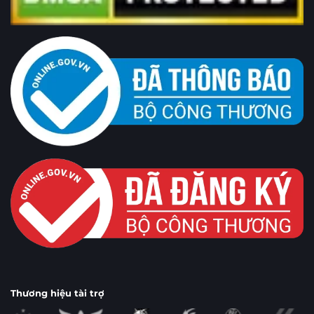
Thương hiệu tài trợ