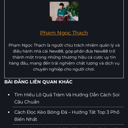
Phạm Ngọc Thạch
Phạm Ngọc Thạch là người chịu trách nhiệm quản lý và
điều hành nhà cái New88, góp phần đưa New88 trở
thành một trong những thương hiệu cá cược uy tín
hàng đầu, mang đến trải nghiệm chất lượng và dịch vụ
chuyên nghiệp cho người chơi.
BÀI ĐĂNG LIÊN QUAN KHÁC
Tìm Hiểu Lô Quả Trám Và Hướng Dẫn Cách Soi
Cầu Chuẩn
Cách Đọc Kèo Bóng Đá – Hướng Tất Top 3 Phổ
Biến Nhất