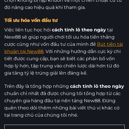
chọn không bị rập khuôn và một chiến thuật cũ từ
đó nâng cao hiệu quả khi tham gia.
Tối ưu hóa vốn đầu tư
Việc liên tục học hỏi
cách tính lô theo ngày
tại
New88 sẽ giúp người chơi tối ưu hóa tiền thắng
cược cũng như vốn đầu tư của mình để
Rút tiền tài
khoản tại New88
. Với những hướng dẫn cực kỳ chi
tiết được cung cấp, bạn sẽ biết các phân bổ vốn
hợp lý hơn, tập trung vào chiến lược dài hơn từ đó
gia tăng tỷ lệ trúng giải lên đáng kể.
Trên đây là tổng hợp những
cách tính lô theo ngày
chuẩn chỉ nhất đã được chúng tôi tổng hợp từ các
chuyên gia hàng đầu tại nền tảng New88. Đừng
quên theo dõi thêm những bài viết thú vị khác có
tại trang chủ của chúng tôi nhé.