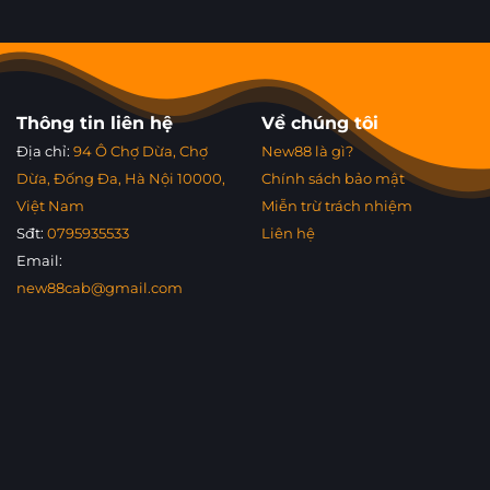
Thông tin liên hệ
Về chúng tôi
Địa chỉ:
94 Ô Chợ Dừa, Chợ
New88 là gì?
Dừa, Đống Đa, Hà Nội 10000,
Chính sách bảo mật
Việt Nam
Miễn trừ trách nhiệm
Sđt:
0795935533
Liên hệ
Email:
new88cab@gmail.com