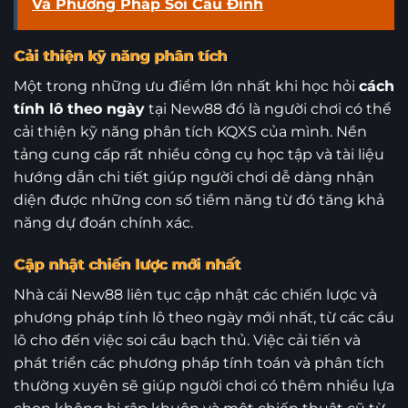
Và Phương Pháp Soi Cầu Đỉnh
Cải thiện kỹ năng phân tích
Một trong những ưu điểm lớn nhất khi học hỏi
cách
tính lô theo ngày
tại New88 đó là người chơi có thể
cải thiện kỹ năng phân tích KQXS của mình. Nền
tảng cung cấp rất nhiều công cụ học tập và tài liệu
hướng dẫn chi tiết giúp người chơi dễ dàng nhận
diện được những con số tiềm năng từ đó tăng khả
năng dự đoán chính xác.
Cập nhật chiến lược mới nhất
Nhà cái New88 liên tục cập nhật các chiến lược và
phương pháp tính lô theo ngày mới nhất, từ các cầu
lô cho đến việc soi cầu bạch thủ. Việc cải tiến và
phát triển các phương pháp tính toán và phân tích
thường xuyên sẽ giúp người chơi có thêm nhiều lựa