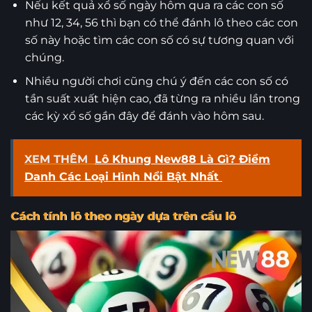
Nếu kết quả xổ số ngày hôm qua ra các con số
như 12, 34, 56 thì bạn có thể đánh lô theo các con
số này hoặc tìm các con số có sự tương quan với
chúng.
Nhiều người chơi cũng chú ý đến các con số có
tần suất xuất hiện cao, đã từng ra nhiều lần trong
các kỳ xổ số gần đây để đánh vào hôm sau.
XEM THÊM
Lô Khung New88 Là Gì? Điểm
Danh Các Loại Hình Nổi Bật Nhất
Cách tính lô theo ngày dựa trên cầu lô