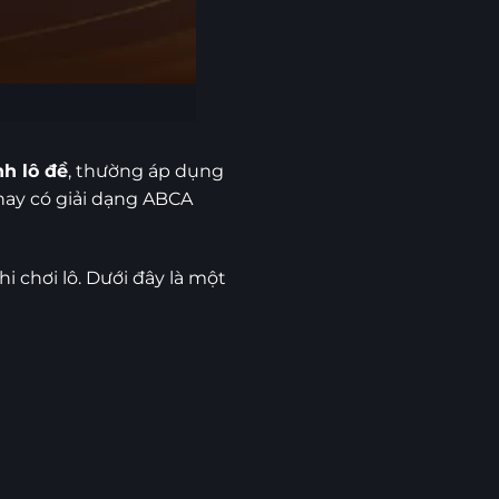
nh lô đề
, thường áp dụng
nay có giải dạng ABCA
 chơi lô. Dưới đây là một