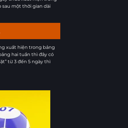
 sau một thời gian dài
n
ng xuất hiện trong bảng
ảng hai tuần thì đây có
ặt” từ 3 đến 5 ngày thì