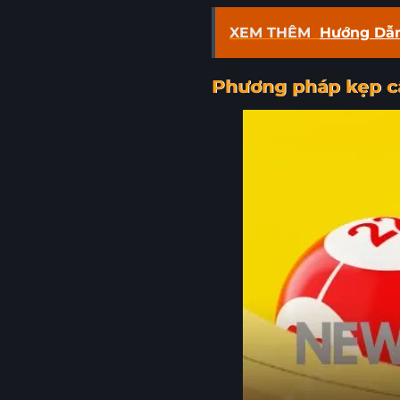
XEM THÊM
Hướng Dẫn
Phương pháp kẹp c