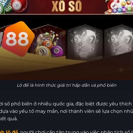
Lô đề là hình thức giải trí hấp dẫn và phổ biến
ơi số phổ biến ở nhiều quốc gia, đặc biệt được yêu thíc
u dựa vào yếu tố may mắn, nơi thành viên sẽ lựa chọn n
kết quả.
nh lô đề
, người chơi cần tập trung vào việc phân tích số 