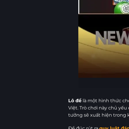
Lô đề
là một hình thức ch
Việt. Trò chơi này chủ yế
tưởng sẽ xuất hiện trong 
Để đúc rút ra
quy luật đá