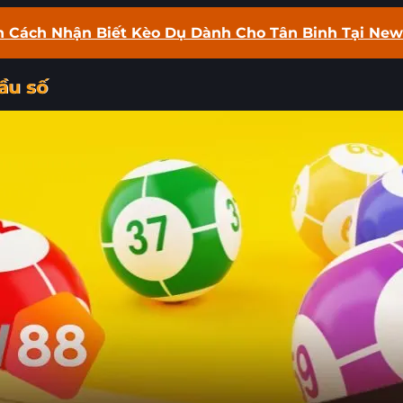
 Cách Nhận Biết Kèo Dụ Dành Cho Tân Binh Tại Ne
ầu số