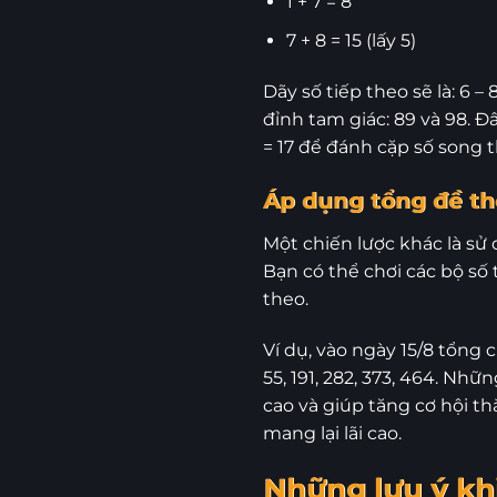
1 + 7 = 8
7 + 8 = 15 (lấy 5)
Dãy số tiếp theo sẽ là: 6 – 
đỉnh tam giác: 89 và 98. 
= 17 để đánh cặp số song t
Áp dụng tổng đề th
Một chiến lược khác là sử
Bạn có thể chơi các bộ số 
theo.
Ví dụ, vào ngày 15/8 tổng củ
55, 191, 282, 373, 464. Nh
cao và giúp tăng cơ hội t
mang lại lãi cao.
Những lưu ý kh