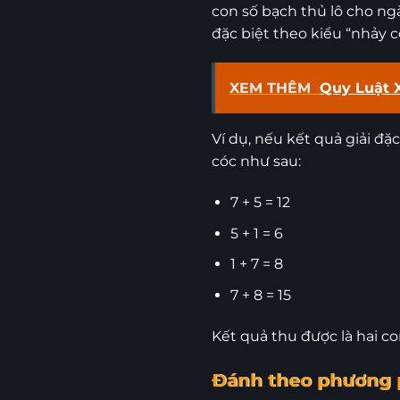
con số bạch thủ lô cho ngà
đặc biệt theo kiểu “nhảy c
XEM THÊM
Quy Luật 
Ví dụ, nếu kết quả giải đặ
cóc như sau:
7 + 5 = 12
5 + 1 = 6
1 + 7 = 8
7 + 8 = 15
Kết quả thu được là hai co
Đánh theo phương p