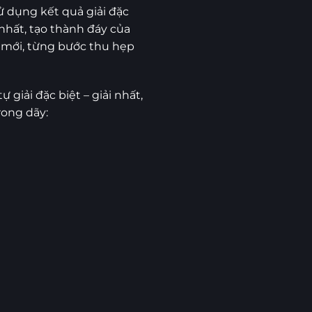
sử dụng kết quả giải đặc
 nhất, tạo thành đáy của
số mới, từng bước thu hẹp
ự giải đặc biệt – giải nhất,
trong dãy: