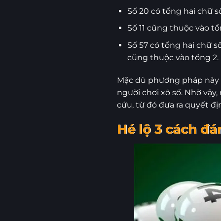
Số 20 có tổng hai chữ số 
Số 11 cũng thuộc vào tổng
Số 57 có tổng hai chữ số 
cũng thuộc vào tổng 2.
Mặc dù phương pháp này c
người chơi xổ số. Nhờ vậy,
cứu, từ đó đưa ra quyết đị
Hé lộ 3 cách đá