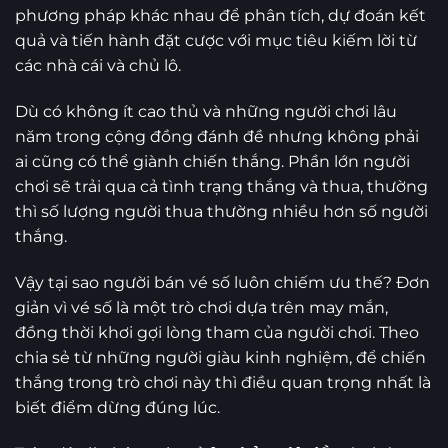
phương pháp khác nhau để phân tích, dự đoán kết
quả và tiến hành đặt cược với mục tiêu kiếm lời từ
các nhà cái và chủ lô.
Dù có không ít cao thủ và những người chơi lâu
năm trong cộng đồng đánh đề nhưng không phải
ai cũng có thể giành chiến thắng. Phần lớn người
chơi sẽ trải qua cả tình trạng thắng và thua, thường
thì số lượng người thua thường nhiều hơn số người
thắng.
Vậy tại sao người bán vé số luôn chiếm ưu thế? Đơn
giản vì vé số là một trò chơi dựa trên may mắn,
đồng thời khơi gợi lòng tham của người chơi. Theo
chia sẻ từ những người giàu kinh nghiệm, để chiến
thắng trong trò chơi này thì điều quan trọng nhất là
biết điểm dừng đúng lúc.