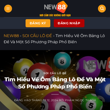
Bỏ
qua
nội
dung
ĐĂNG KÝ
ĐĂNG NHẬP
NEW88
-
SOI CẦU LÔ ĐỀ
-
Tìm Hiểu Về Ôm Bảng Lô
Đề Và Một Số Phương Pháp Phổ Biến
SOI CẦU LÔ ĐỀ
Tìm Hiểu Về Ôm Bảng Lô Đề Và Một
Số Phương Pháp Phổ Biến
ĐĂNG VÀO
THÁNG 12 12, 2024
BỞI
PHẠM NGỌC THẠCH