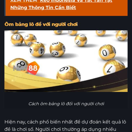
XEM THÊM
Kèo Indonesia Và Tất Tần Tật
Những Thông Tin Cần Biết
Ôm bảng lô đề với người chơi
Cách ôm bảng lô đối với người chơi
Hiện nay, cách phổ biến nhất để dự đoán kết quả lô
đề là chơi số. Người chơi thường áp dụng nhiều