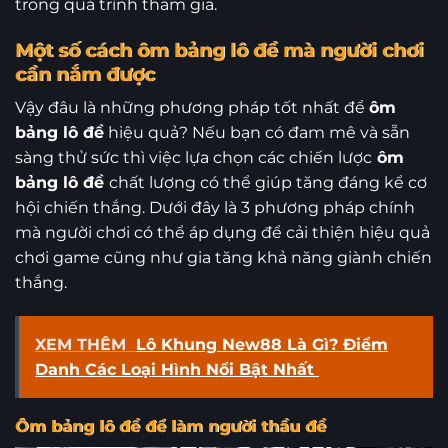
trong quá trình tham gia.
Một số cách ôm bảng lô đề mà người chơi
cần nắm được
Vậy đâu là những phương pháp tốt nhất để
ôm
bảng lô đề
hiệu quả? Nếu bạn có đam mê và sẵn
sàng thử sức thì việc lựa chọn các chiến lược
ôm
bảng lô đề
chất lượng có thể giúp tăng đáng kể cơ
hội chiến thắng. Dưới đây là 3 phương pháp chính
mà người chơi có thể áp dụng để cải thiện hiệu quả
chơi game cũng như gia tăng khả năng giành chiến
thắng.
XEM THÊM
Lô Khung New88 Là Gì? Điểm
Danh Các Loại Hình Nổi Bật Nhất
Ôm bảng lô đề để làm người thầu đề