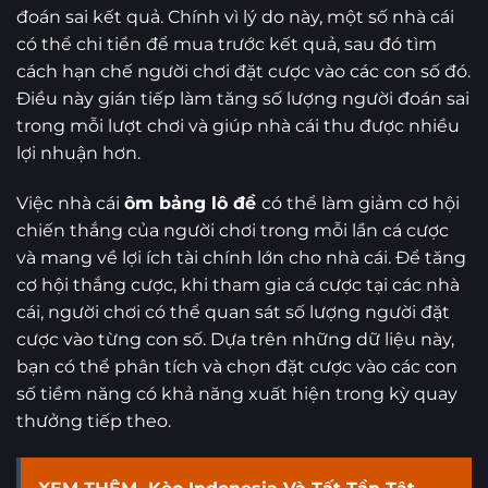
đoán sai kết quả. Chính vì lý do này, một số nhà cái
có thể chi tiền để mua trước kết quả, sau đó tìm
cách hạn chế người chơi đặt cược vào các con số đó.
Điều này gián tiếp làm tăng số lượng người đoán sai
trong mỗi lượt chơi và giúp nhà cái thu được nhiều
lợi nhuận hơn.
Việc nhà cái
ôm bảng lô đề
có thể làm giảm cơ hội
chiến thắng của người chơi trong mỗi lần cá cược
và mang về lợi ích tài chính lớn cho nhà cái. Để tăng
cơ hội thắng cược, khi tham gia cá cược tại các nhà
cái, người chơi có thể quan sát số lượng người đặt
cược vào từng con số. Dựa trên những dữ liệu này,
bạn có thể phân tích và chọn đặt cược vào các con
số tiềm năng có khả năng xuất hiện trong kỳ quay
thưởng tiếp theo.