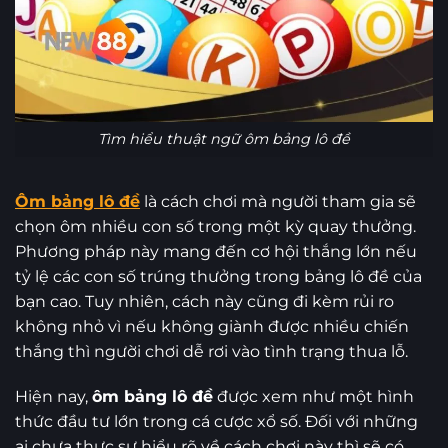
Tìm hiểu thuật ngữ ôm bảng lô đề
Ôm bảng lô đề
là cách chơi mà người tham gia sẽ
chọn ôm nhiều con số trong một kỳ quay thưởng.
Phương pháp này mang đến cơ hội thắng lớn nếu
tỷ lệ các con số trúng thưởng trong bảng lô đề của
bạn cao. Tuy nhiên, cách này cũng đi kèm rủi ro
không nhỏ vì nếu không giành được nhiều chiến
thắng thì người chơi dễ rơi vào tình trạng thua lỗ.
Hiện nay,
ôm bảng lô đề
được xem như một hình
thức đầu tư lớn trong cá cược xổ số. Đối với những
ai chưa thực sự hiểu rõ về cách chơi này thì sẽ có