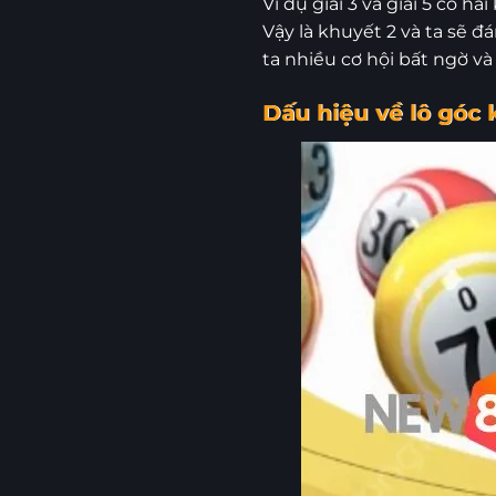
Ví dụ giải 3 và giải 5 có ha
Vậy là khuyết 2 và ta sẽ đ
ta nhiều cơ hội bất ngờ v
Dấu hiệu về lô góc