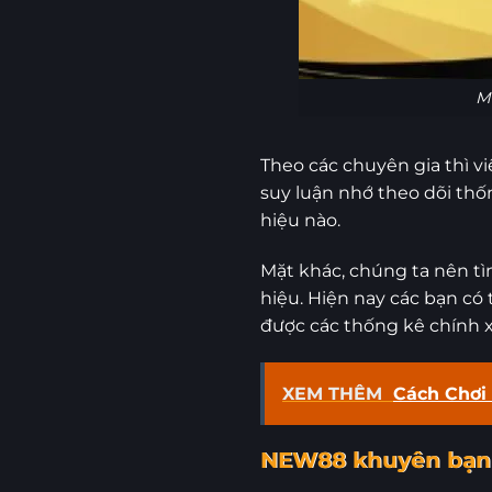
Mẹ
Theo các chuyên gia thì vi
suy luận nhớ theo dõi thố
hiệu nào.
Mặt khác, chúng ta nên tìm
hiệu. Hiện nay các bạn có
được các thống kê chính x
XEM THÊM
Cách Chơi
NEW88 khuyên bạn k