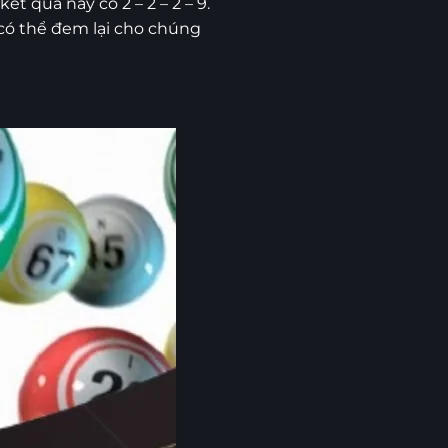
kết quả này có 2 – 2 – 2 – 9.
y có thể đem lại cho chúng