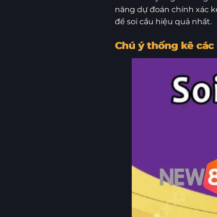
năng dự đoán chính xác k
để soi cầu hiệu quả nhất.
Chú ý thống kê các 