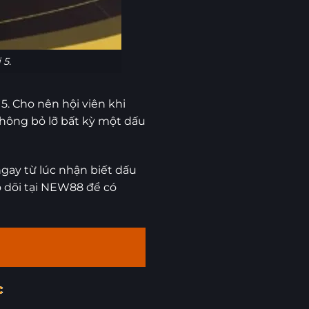
 5.
 5. Cho nên hội viên khi
không bỏ lỡ bất kỳ một dấu
ngay từ lúc nhận biết dấu
o dõi tại NEW88 để có
c