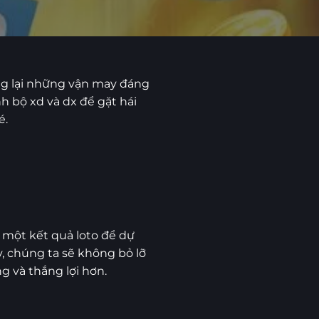
ng lại những vận may đáng
ánh bộ xd và dx để gặt hái
é.
h một kết quả loto để dự
, chúng ta sẽ không bỏ lỡ
 và thắng lợi hơn.