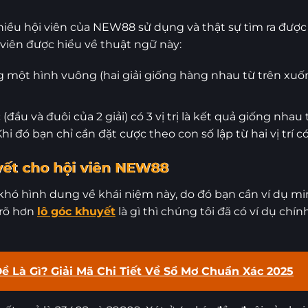
iều hội viên của NEW88 sử dụng và thật sự tìm ra đượ
ội viên được hiểu về thuật ngữ này:
ng một hình vuông (hai giải giống hàng nhau từ trên xu
 (đầu và đuôi của 2 giải) có 3 vị trị là kết quả giống nhau
hi đó bạn chỉ cần đặt cược theo con số lập từ hai vị trí có
uyết cho hội viên NEW88
ẽ khó hình dung về khái niệm này, do đó bạn cần ví dụ m
 rõ hơn
lô góc khuyết
là gì thì chúng tôi đã có ví dụ ch
ề Là Gì? Giải Mã Chi Tiết Về Sổ Mơ Chuẩn Xác 2025