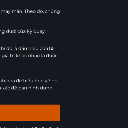
c may mắn. Theo đó, chúng
ống dưới của kỳ quay
 thì đó là dấu hiệu của
lô
 giá trị khác nhau là được.
inh họa để hiểu hơn về nó.
ính xác để bạn hình dung