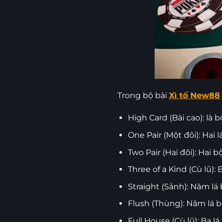
Trong bộ bài
Xì tố New88
High Card (Bài cao): là
One Pair (Một đôi): Hai lá
Two Pair (Hai đôi): Hai bộ
Three of a Kind (Cù lũ): B
Straight (Sảnh): Năm lá 
Flush (Thùng): Năm lá b
Full House (Cù lũ): Ba lá 