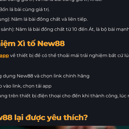
Bốn lá bài cùng giá trị.
ng): Năm lá bài đồng chất và liên tiếp.
sảnh): Năm lá bài đồng chất từ 10 đến Át, là bộ bài mạnh
hiệm Xì tố New88
 app
về thiết bị để có thể thoải mái trải nghiệm bất cứ l
ng dụng New88 và chọn link chính hãng
 vào link, chọn tải app
ụng trên thiết bị điện thoại cho đến khi thành công, lúc 
w88 lại được yêu thích?