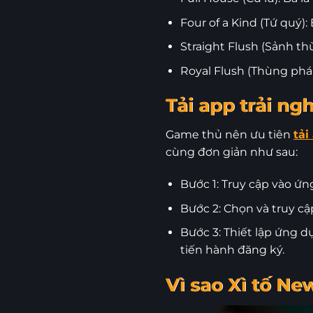
Four of a Kind (Tứ quý): 
Straight Flush (Sảnh thù
Royal Flush (Thùng phá 
Tải app trải ng
Game thủ nên ưu tiên
tải
cùng đơn giản như sau:
Bước 1: Truy cập vào ứ
Bước 2: Chọn và truy cập
Bước 3: Thiết lập ứng d
tiến hành đăng ký.
Vì sao Xì tố Ne