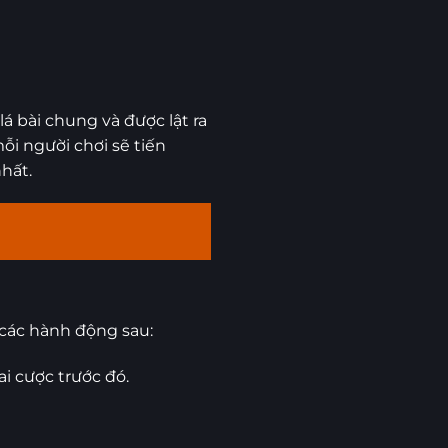
lá bài chung và được lật ra
mỗi người chơi sẽ tiến
nhất.
 các hành động sau:
ai cược trước đó.