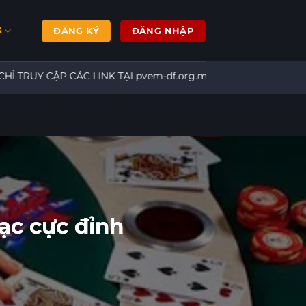
ĐĂNG KÝ
ĐĂNG NHẬP
G
CÁC LINK TẠI pvem-df.org.mx CUNG CẤP ĐỂ TRÁNH BỊ LỪA ĐẢ
bạc cực đỉnh