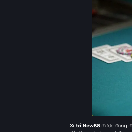
Xì tố New88
được đông đảo