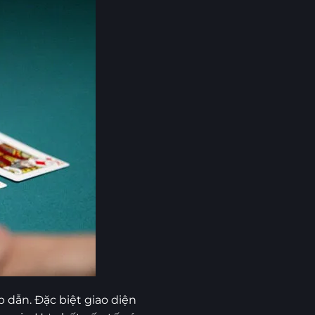
p dẫn. Đặc biệt giao diện