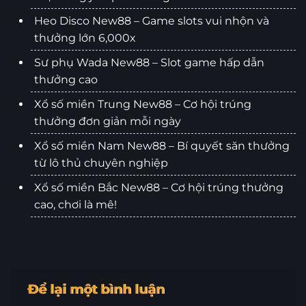
Heo Disco New88 – Game slots vui nhộn và
thưởng lớn 6,000x
Sư phụ Wada New88 – Slot game hấp dẫn
thưởng cao
Xổ số miền Trung New88 – Cơ hội trúng
thưởng đơn giản mỗi ngày
Xổ số miền Nam New88 – Bí quyết săn thưởng
từ lô thủ chuyên nghiệp
Xổ số miền Bắc New88 – Cơ hội trúng thưởng
cao, chơi là mê!
Để lại một bình luận