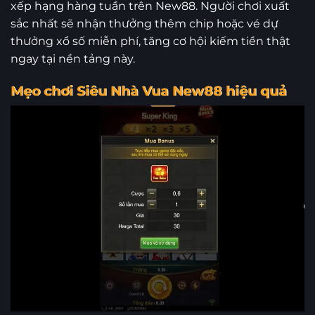
xếp hạng hàng tuần trên New88. Người chơi xuất
sắc nhất sẽ nhận thưởng thêm chip hoặc vé dự
thưởng xổ số miễn phí, tăng cơ hội kiếm tiền thật
ngay tại nền tảng này.
Mẹo chơi Siêu Nhà Vua New88 hiệu quả