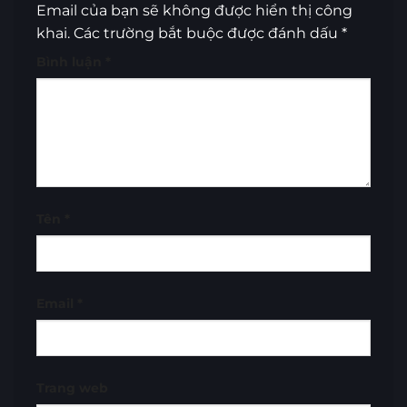
Email của bạn sẽ không được hiển thị công
khai.
Các trường bắt buộc được đánh dấu
*
Bình luận
*
Tên
*
Email
*
Trang web