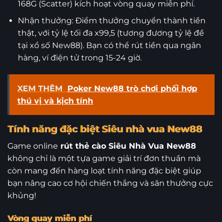
168G (Scatter) kích hoạt vòng quay miễn phí.
Nhận thưởng: Điểm thưởng chuyển thành tiền
thật, với tỷ lệ tối đa x99,5 (tương đương tỷ lệ đề
tại xổ số New88). Bạn có thể rút tiền qua ngân
hàng, ví điện tử trong 15-24 giờ.
XEM THÊM
Poker New88 trò chơi phối hợp
thú vị và kịch tính
Tính năng đặc biệt Siêu nhà vua New88
Game online
rút thẻ cào Siêu Nhà Vua New88
không chỉ là một tựa game giải trí đơn thuần mà
còn mang đến hàng loạt tính năng đặc biệt giúp
bạn nâng cao cơ hội chiến thắng và săn thưởng cực
khủng!
Vòng quay miễn phí