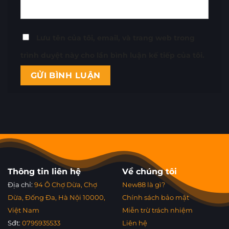
Lưu tên của tôi, email, và trang web trong
trình duyệt này cho lần bình luận kế tiếp của tôi.
Thông tin liên hệ
Về chúng tôi
Địa chỉ:
94 Ô Chợ Dừa, Chợ
New88 là gì?
Dừa, Đống Đa, Hà Nội 10000,
Chính sách bảo mật
Việt Nam
Miễn trừ trách nhiệm
Sđt:
0795935533
Liên hệ