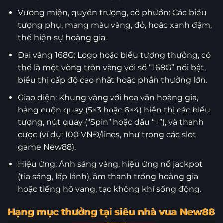
Vương miện, quyền trượng, cờ phướn: Các biểu
tượng phụ, mang màu vàng, đỏ, hoặc xanh đậm,
thể hiện sự hoàng gia.
Đai vàng 168G: Logo hoặc biểu tượng thưởng, có
thể là một vòng tròn vàng với số “168G” nổi bật,
biểu thị cấp độ cao nhất hoặc phần thưởng lớn.
Giao diện: Khung vàng với hoa văn hoàng gia,
bảng cuộn quay (5×3 hoặc 6×4) hiển thị các biểu
tượng, nút quay (“Spin” hoặc dấu “+”), và thanh
cược (ví dụ: 100 VNĐ/lines, như trong các slot
game New88).
Hiệu ứng: Ánh sáng vàng, hiệu ứng nổ jackpot
(tia sáng, lấp lánh), âm thanh trống hoàng gia
hoặc tiếng hô vang, tạo không khí sống động.
Hạng mục thưởng tại siêu nhà vua New88