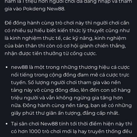
năm là 1 triệu hơn người chơi đã đăng nhập và tham
gia vào Pokdeng New88.
Để đồng hành cùng trò chơi này thì người chơi cần
có nhiều sự hiểu biết kiến thức lý thuyết cũng như
là kinh nghiệm thực tế, các kỹ năng, kinh nghiệm
của bản thân thì còn có cơ hội giành chiến thắng,
nhận được tiền thưởng từ cổng cược.
new88 là một trong những thương hiệu cá cược
nổi tiếng trong cộng đồng đam mê cá cược trực
tuyến. Số lượng người chơi tham gia vào nền
tảng này vô cùng đông đảo, lên đến con số hàng
triệu người và vẫn không ngừng gia tăng hơn
nữa. Đồng hành cùng nền tảng, bạn sẽ có những
giây phút thư giãn ấn tượng, đẳng cấp nhất.
Tại sân chơi New88 tính tới thời điểm hiện này thì
có hơn 1000 trò chơi mới lạ hay truyền thống đều