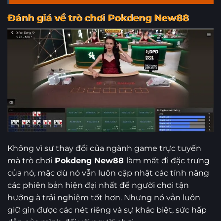
Đánh giá về trò chơi Pokdeng New88
Không vì sự thay đổi của ngành game trực tuyến
mà trò chơi
Pokdeng New88
làm mất đi đặc trưng
của nó, mặc dù nó vẫn luôn cập nhật các tính năng
các phiên bản hiện đại nhất để người chơi tận
hưởng à trải nghiệm tốt hơn. Nhưng nó vẫn luôn
giữ gìn được các nét riêng và sự khác biệt, sức hấp