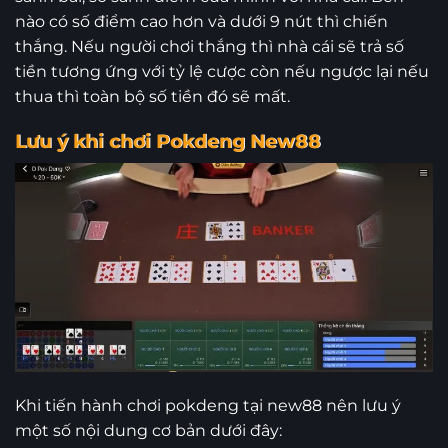
nào có số điểm cao hơn và dưới 9 nút thì chiến
thắng. Nếu người chơi thắng thì nhà cái sẽ trả số
tiền tương ứng với tỷ lệ cược còn nếu ngược lại nếu
thua thì toàn bộ số tiền đó sẽ mất.
Lưu ý khi chơi Pokdeng New88
Khi tiến hành chơi pokdeng tại new88 nên lưu ý
một số nội dung cơ bản dưới đây: