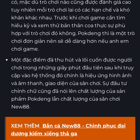
có, mặc dù trò chơi nào cũng được đánh giá cao
tuy nhiên mỗi trò chơi lai có các hạn chế và khó
khăn khác nhau. Trước khi chơi game cần tìm
hiểu kỹ và xem thử bản thân coa thực sự phù
hợp với trò chơi đó không. Pokdeng thì là một trò
chơi đơn giản nên sẽ dễ dàng hơn nếu anh em
chơi game.
Một đặc điểm đã thu hút và lôi cuốn được người
chơi trong những giây phút đầu tiên sau khi truy
cập vào hệ thống đó chính là hiệu ứng hình ảnh
và âm thanh, giao diện của sân chơi. Sự đầu tư
chỉnh chữ cũng đã nói lên chất lượng của sản
phẩm Pokdeng lẫn chất lượng của sân chơi
New88.
XEM THÊM
Bắn cá New88 - Chinh phục đại
dương kiếm xiềng thả ga