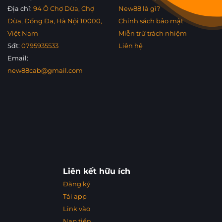
Địa chỉ:
94 Ô Chợ Dừa, Chợ
New88 là gì?
Dừa, Đống Đa, Hà Nội 10000,
Chính sách bảo mật
Việt Nam
Miễn trừ trách nhiệm
Sđt:
0795935533
Liên hệ
Email:
new88cab@gmail.com
Liên kết hữu ích
Đăng ký
Tải app
Link vào
Nạp tiền