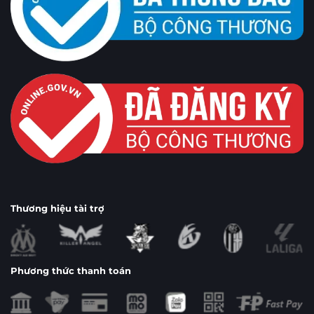
Thương hiệu tài trợ
Phương thức thanh toán