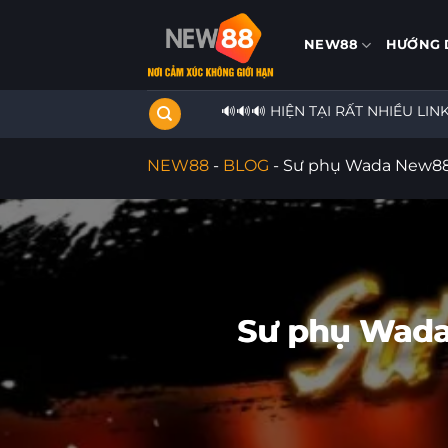
Bỏ
qua
NEW88
HƯỚNG 
nội
dung
🔊🔊🔊 HIỆN TẠI RẤT NHIỀU LINK GIẢ MẠO NH
NEW88
-
BLOG
-
Sư phụ Wada New88 
Sư phụ Wada