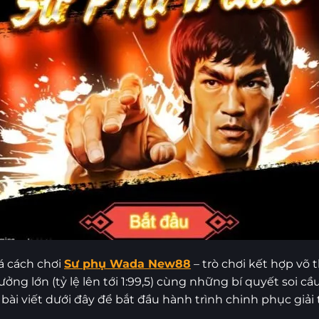
á cách chơi
Sư phụ Wada New88
– trò chơi kết hợp võ 
ởng lớn (tỷ lệ lên tới 1:99,5) cùng những bí quyết soi c
 bài viết dưới đây để bắt đầu hành trình chinh phục giả