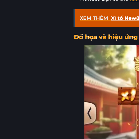
XEM THÊM
Xì tố New8
Đồ họa và hiệu ứng