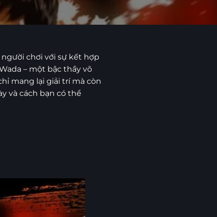
người chơi với sự kết hợp
ụ Wada – một bậc thầy võ
 mang lại giải trí mà còn
ày và cách bạn có thể