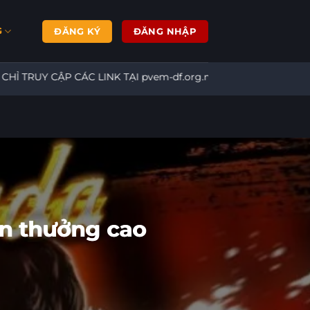
ĐĂNG KÝ
ĐĂNG NHẬP
G
CÁC LINK TẠI pvem-df.org.mx CUNG CẤP ĐỂ TRÁNH BỊ LỪA ĐẢ
n thưởng cao