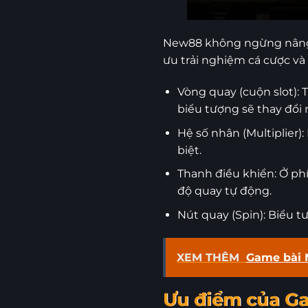
New88 không ngừng nâng c
ưu trải nghiệm cá cược và 
Vòng quay (cuộn slot): 
biểu tượng sẽ thay đổi 
Hệ số nhân (Multiplier):
biệt.
Thanh điều khiển: Ở ph
độ quay tự động.
Nút quay (Spin): Biểu t
XEM THÊM
Game bài 
Ưu điểm của G