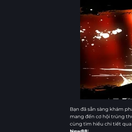
Bạn đã sẵn sàng khám ph
mang đến cơ hội trúng thư
cùng tìm hiểu chi tiết qua
New88
!