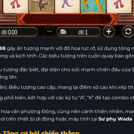
88
gây ấn tượng mạnh với đồ họa rực rỡ, sử dụng tông 
ng và kịch tính. Các biểu tượng trên cuộn quay bao gồ
u tượng đặc biệt, đại diện cho sức mạnh chiến đấu của
ng lớn.
n): Biểu tượng cao cấp, mang lại điểm số cao khi xếp t
g phổ biến, kết hợp với các ký tự “A”, “K” để tạo combo c
i hoa văn phương Đông, cùng nền cảnh thiên nhiên, man
hơi trên thiết bị di động hoặc máy tính tại
Sư phụ Wada
– Tăng cơ hội chiến thắng