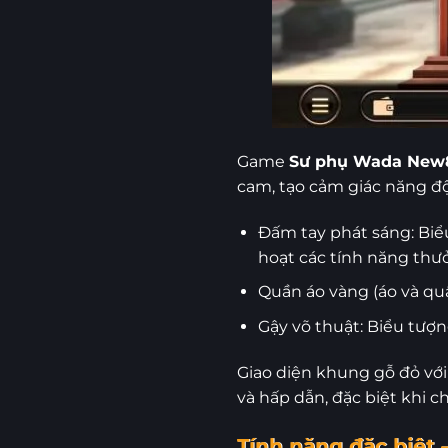
Game
Sư phụ Wada New
cam, tạo cảm giác năng độ
Đấm tay phát sáng: Biể
hoạt các tính năng thưở
Quần áo vàng (áo và quầ
Gậy võ thuật: Biểu tượn
Giao diện khung gỗ đỏ vớ
và hấp dẫn, đặc biệt khi c
Tính năng đặc biệt 