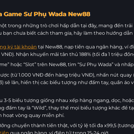
ia Game Sư Phụ Wada New88
ột trong những trò chơi hấp dẫn tại đây, mang đến trải n
u bạn chưa biết cách tham gia, hãy làm theo hướng dẫn 
ng ký tài khoản
tại New88, nạp tiền qua ngân hàng, ví đ
 VNĐ). Nhận khuyến mãi tân thủ 188% (tối đa 1 triệu đồ
e” hoặc “Slot” trên New88, tìm “Sư Phụ Wada” và nhấp 
ợc (từ 1.000 VNĐ đến hàng triệu VNĐ), nhấn nút quay (
) sẽ lăn, hiển thị các biểu tượng như đấm tay, quần áo và
u 3-5 biểu tượng giống nhau xếp hàng ngang, dọc, hoặc 
g đấm tay là “Wild”, thay thế mọi biểu tượng khác để t
ích hoạt vòng quay miễn phí.
g chuyển thành tiền thật, với tỷ lệ tối đa x99,5 (tương 
tiền
qua ngân hàng, ví điện tử trong 15-24 giờ.