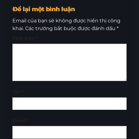
Để lại một bình luận
Email của bạn sẽ không được hiển thị công
khai.
Các trường bắt buộc được đánh dấu
*
Bình luận
*
Tên
*
Email
*