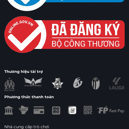
Thương hiệu tài trợ
Phương thức thanh toán
Nhà cung cấp trò chơi