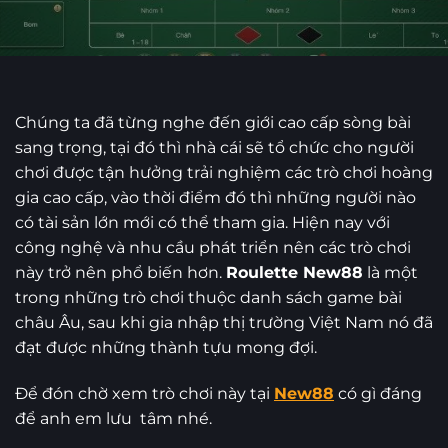
Chúng ta đã từng nghe đến giới cao cấp sòng bài
sang trọng, tại đó thì nhà cái sẽ tổ chức cho người
chơi được tận hưởng trải nghiệm các trò chơi hoàng
gia cao cấp, vào thời điểm đó thì những người nào
có tài sản lớn mới có thể tham gia. Hiện nay với
công nghệ và nhu cầu phát triển nên các trò chơi
này trở nên phổ biến hơn.
Roulette New88
là một
trong những trò chơi thuộc danh sách game bài
châu Âu, sau khi gia nhập thị trường Việt Nam nó đã
đạt được những thành tựu mong đợi.
Để đón chờ xem trò chơi này tại
New88
có gì đáng
để anh em lưu tâm nhé.