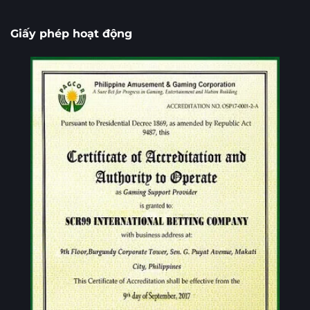
Giấy phép hoạt động