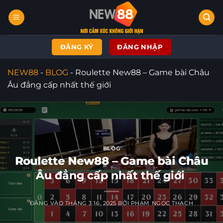
Bỏ
qua
nội
dung
ĐĂNG KÝ
ĐĂNG NHẬP
NEW88
-
BLOG
-
Roulette New88 – Game bài Châu
Âu đẳng cấp nhất thế giới
BLOG
Roulette New88 – Game bài Châu
Âu đẳng cấp nhất thế giới
ĐĂNG VÀO
THÁNG 3 16, 2025
BỞI
PHẠM NGỌC THẠCH