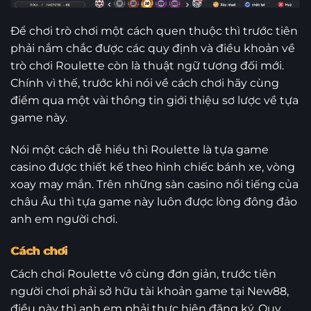
Để chơi trò chơi một cách quen thuộc thì trước tiên
phải nắm chắc được các quy định và điều khoản về
trò chơi Roulette còn là thuật ngữ tương đối mới.
Chính vì thế, trước khi nói về cách chơi hãy cùng
điểm qua một vài thông tin giới thiệu sơ lược về tựa
game này.
Nói một cách dễ hiểu thì Roulette là tựa game
casino được thiết kế theo hình chiếc bánh xe, vòng
xoay may mắn. Trên những sàn casino nổi tiếng của
châu Âu thì tựa game này luôn được lòng đông đảo
anh em người chơi.
Cách chơi
Cách chơi Roulette vô cùng đơn giản, trước tiên
người chơi phải sở hữu tài khoản game tại New88,
điều này thì anh em phải thực hiện đăng ký. Quy