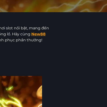
ơi slot nổi bật, mang đến
ổng lồ. Hãy cùng
New88
inh phục phần thưởng!