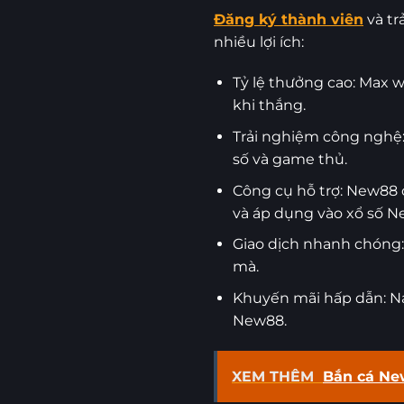
Đăng ký thành viên
và t
nhiều lợi ích:
Tỷ lệ thưởng cao: Max w
khi thắng.
Trải nghiệm công nghệ: 
số và game thủ.
Công cụ hỗ trợ: New88 c
và áp dụng vào xổ số N
Giao dịch nhanh chóng:
mà.
Khuyến mãi hấp dẫn: Nạ
New88.
XEM THÊM
Bắn cá Ne