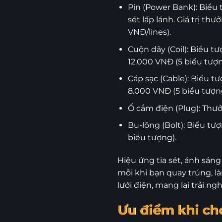
Pin (Power Bank): Biểu t
sét lấp lánh. Giá trị th
VNĐ/lines).
Cuộn dây (Coil): Biểu t
12.000 VNĐ (5 biểu tượn
Cáp sạc (Cable): Biểu t
8.000 VNĐ (5 biểu tượn
Ổ cắm điện (Plug): Thưở
Bu-lông (Bolt): Biểu tư
biểu tượng).
Hiệu ứng tia sét, ánh sáng
mỗi khi bạn quay trúng, l
lưới điện, mang lại trải n
Ưu điểm khi ch