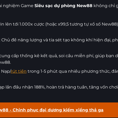
rải nghiệm Game
Siêu sạc dự phòng New88
không chỉ g
in lên tới 1.000x cược (hoặc x99,5 tương tự xổ số New88)
Chủ đề năng lượng và tia sét tạo không khí hiện đại, ph
ung cấp thống kê kết quả, soi cầu miễn phí, giúp bạn dự
ew88.
 Nạp/
rút tiền
trong 1-5 phút qua nhiều phương thức, đ
p lần đầu nhận 188%, hoàn trả hàng tuần, tăng vốn chơi
w88 - Chinh phục đại dương kiếm xiềng thả ga