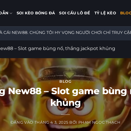
DẪN
SOI KÈO BÓNG ĐÁ
SOI CẦU LÔ ĐỀ
TỶ LỆ KÈO
BLO
 CHÚNG TÔI HY VỌNG NGƯỜI CHƠI CHỈ TRUY CẬP CÁC LINK TẠI
New88 – Slot game bùng nổ, thắng jackpot khủng
BLOG
g New88 – Slot game bùng 
khủng
ĐĂNG VÀO
THÁNG 4 3, 2025
BỞI
PHẠM NGỌC THẠCH