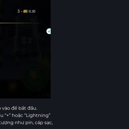
p vào để bắt đầu.
 “+” hoặc “Lightning”
 tượng như pin, cáp sạc,