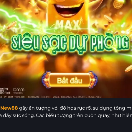
g New88
gây ấn tượng với đồ họa rực rỡ, sử dụng tông mà
 đầy sức sống. Các biểu tượng trên cuộn quay, như hiển