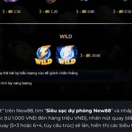
” trên New88, tìm “
Siêu sạc dự phòng New88
” và nhấ
(từ 1.000 VNĐ đến hàng triệu VNĐ), nhấn nút quay (dấu
ay (5×3 hoặc 6×4, tùy cấu trúc) sẽ lăn, hiển thị các biểu