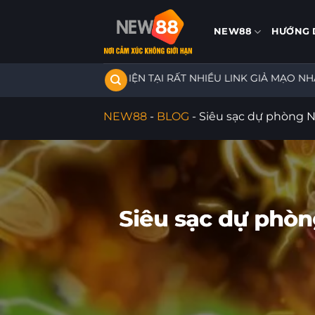
Bỏ
qua
NEW88
HƯỚNG 
nội
dung
🔊🔊🔊 HIỆN TẠI RẤT NHIỀU LINK GIẢ MẠO NHÀ CÁI NEW88.
NEW88
-
BLOG
-
Siêu sạc dự phòng 
Siêu sạc dự phòn