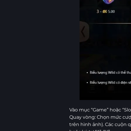
Vào mục “Game” hoặc “Slot
Quay vòng: Chọn mức cược 
trên hình ảnh). Các cuộn qu