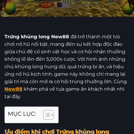
Trứng khủng long New88
đã trở thành một trò
chơi nổ hũ nổi bật, mang đến sự kết hợp độc đáo
giữa chủ đề cổ sinh vật học và cơ hội nhận thưởng
khổng lồ lên đến 5,000x cược. Với hình ảnh những
chú khủng long hung dữ, quả trứng bí ẩn, và hiệu
ứng nổ hũ kịch tính, game này không chỉ mang lại
giải trí mà còn mở ra cơ hội trúng thưởng lớn. Cùng
New88
khám phá về tựa game ăn khách nhất nhì
tại đây.
MỤC LỤC:
Ưu điểm khi chơi Trứng khủng long