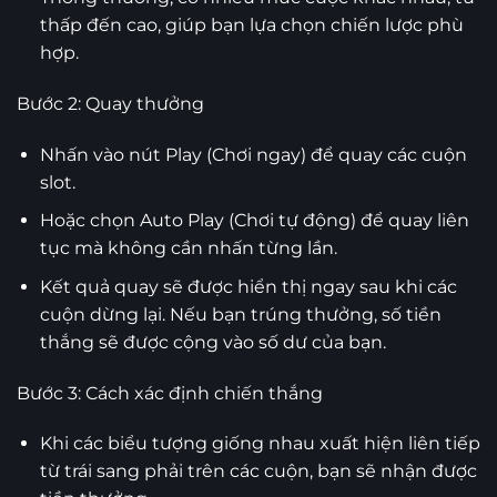
thấp đến cao, giúp bạn lựa chọn chiến lược phù
hợp.
Bước 2: Quay thưởng
Nhấn vào nút Play (Chơi ngay) để quay các cuộn
slot.
Hoặc chọn Auto Play (Chơi tự động) để quay liên
tục mà không cần nhấn từng lần.
Kết quả quay sẽ được hiển thị ngay sau khi các
cuộn dừng lại. Nếu bạn trúng thưởng, số tiền
thắng sẽ được cộng vào số dư của bạn.
Bước 3: Cách xác định chiến thắng
Khi các biểu tượng giống nhau xuất hiện liên tiếp
từ trái sang phải trên các cuộn, bạn sẽ nhận được