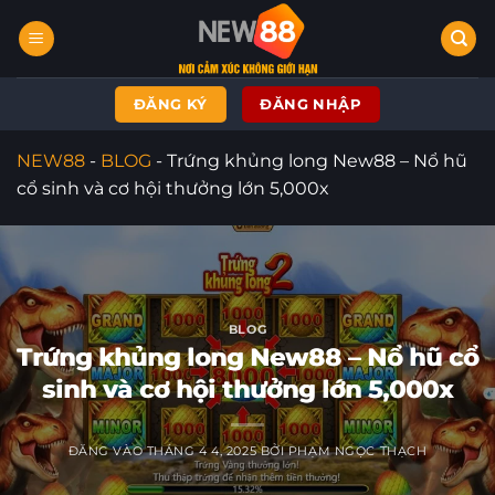
Bỏ
qua
nội
dung
ĐĂNG KÝ
ĐĂNG NHẬP
NEW88
-
BLOG
-
Trứng khủng long New88 – Nổ hũ
cổ sinh và cơ hội thưởng lớn 5,000x
BLOG
Trứng khủng long New88 – Nổ hũ cổ
sinh và cơ hội thưởng lớn 5,000x
ĐĂNG VÀO
THÁNG 4 4, 2025
BỞI
PHẠM NGỌC THẠCH