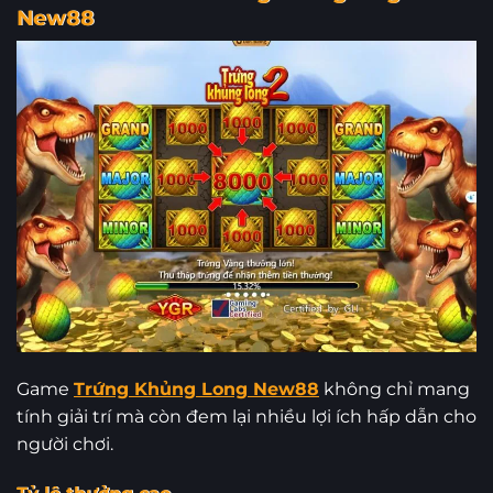
New88
Game
Trứng Khủng Long New88
không chỉ mang
tính giải trí mà còn đem lại nhiều lợi ích hấp dẫn cho
người chơi.