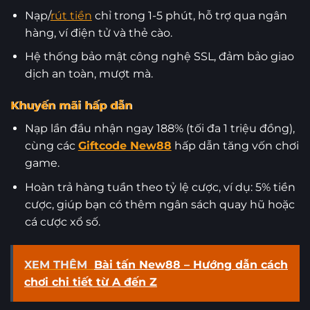
Nạp/
rút tiền
chỉ trong 1-5 phút, hỗ trợ qua ngân
hàng, ví điện tử và thẻ cào.
Hệ thống bảo mật công nghệ SSL, đảm bảo giao
dịch an toàn, mượt mà.
Khuyến mãi hấp dẫn
Nạp lần đầu nhận ngay 188% (tối đa 1 triệu đồng),
cùng các
Giftcode New88
hấp dẫn tăng vốn chơi
game.
Hoàn trả hàng tuần theo tỷ lệ cược, ví dụ: 5% tiền
cược, giúp bạn có thêm ngân sách quay hũ hoặc
cá cược xổ số.
XEM THÊM
Bài tấn New88 – Hướng dẫn cách
chơi chi tiết từ A đến Z