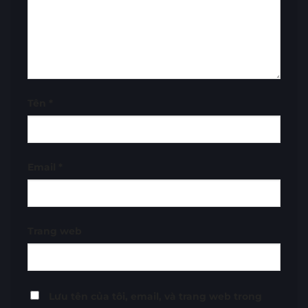
Tên
*
Email
*
Trang web
Lưu tên của tôi, email, và trang web trong