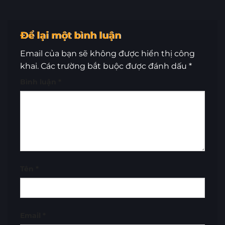
Để lại một bình luận
Email của bạn sẽ không được hiển thị công
khai.
Các trường bắt buộc được đánh dấu
*
Bình luận
*
Tên
*
Email
*