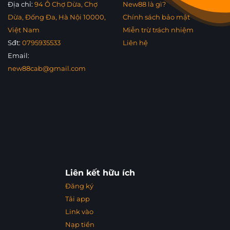
Địa chỉ:
94 Ô Chợ Dừa, Chợ
New88 là gì?
Dừa, Đống Đa, Hà Nội 10000,
Chính sách bảo mật
Việt Nam
Miễn trừ trách nhiệm
Sđt:
0795935533
Liên hệ
Email:
new88cab@gmail.com
Liên kết hữu ích
Đăng ký
Tải app
Link vào
Nạp tiền