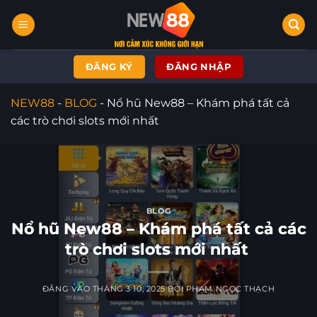
Bỏ
qua
nội
dung
ĐĂNG KÝ
ĐĂNG NHẬP
NEW88
-
BLOG
-
Nổ hũ New88 – Khám phá tất cả
các trò chơi slots mới nhất
BLOG
Nổ hũ New88 – Khám phá tất cả các
trò chơi slots mới nhất
ĐĂNG VÀO
THÁNG 3 10, 2025
BỞI
PHẠM NGỌC THẠCH