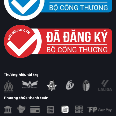
Thương hiệu tài trợ
Phương thức thanh toán