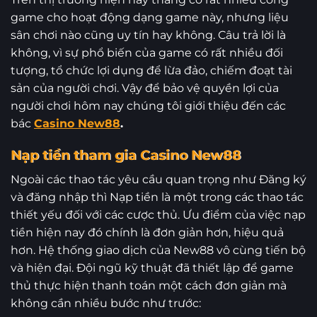
game cho hoạt động dạng game này, nhưng liệu
sân chơi nào cũng uy tín hay không. Câu trả lời là
không, vì sự phổ biến của game có rất nhiều đối
tượng, tổ chức lợi dụng để lừa đảo, chiếm đoạt tài
sản của người chơi. Vậy để bảo vệ quyền lợi của
người chơi hôm nay chúng tôi giới thiệu đến các
bác
Casino New88
.
Nạp tiền tham gia Casino New88
Ngoài các thao tác yêu cầu quan trọng như Đăng ký
và đăng nhập thì Nạp tiền là một trong các thao tác
thiết yếu đối với các cược thủ. Ưu điểm của việc nạp
tiền hiện nay đó chính là đơn giản hơn, hiệu quả
hơn. Hệ thống giao dịch của New88 vô cùng tiến bộ
và hiện đại. Đội ngũ kỹ thuật đã thiết lập để game
thủ thực hiện thanh toán một cách đơn giản mà
không cần nhiều bước như trước: