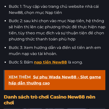
Bước 1: Truy cập vào trang chủ website nhà cái
New88, chọn mục Nạp tiền
Bước 2: sau khi chọn vào mục Nạp tiền, hệ thống
sẽ hiển thị lên các phương thức để thực hiện nạp
tiền, tùy theo mục đích và sự thuận tiện để chọn
phương thức thanh toán phù hợp
Bước 3: Xem hướng dẫn và điền số tiền anh em
muốn nạp vào tài khoản.
Bước 5: Bấm
nạp tiền New88
là xong.
XEM THÊM
Sư phụ Wada New88 - Slot game
hấp dẫn thưởng cao
Danh sách trò chơi Casino New88 nên
chơi