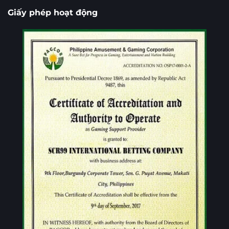
Giấy phép hoạt động