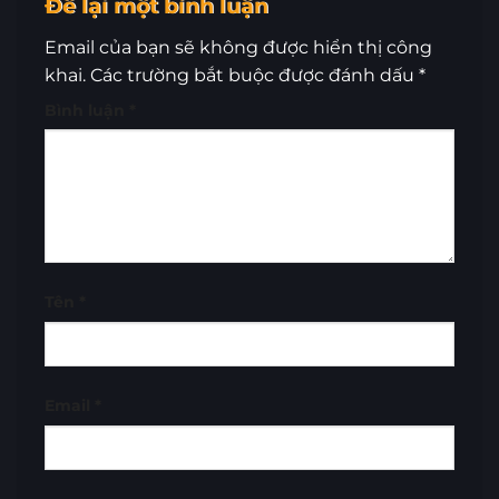
Để lại một bình luận
Email của bạn sẽ không được hiển thị công
khai.
Các trường bắt buộc được đánh dấu
*
Bình luận
*
Tên
*
Email
*