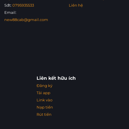
Sđt:
0795935533
Liên hệ
Email:
new88cab@gmail.com
Liên kết hữu ích
Đăng ký
Tải app
Link vào
Nạp tiền
Rút tiền