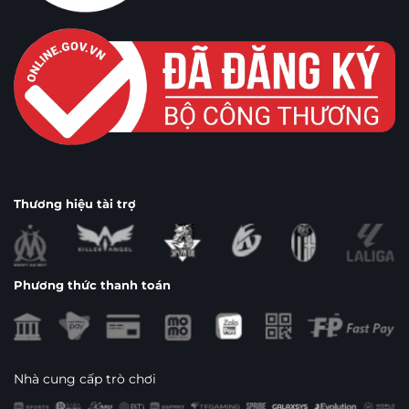
Thương hiệu tài trợ
Phương thức thanh toán
Nhà cung cấp trò chơi