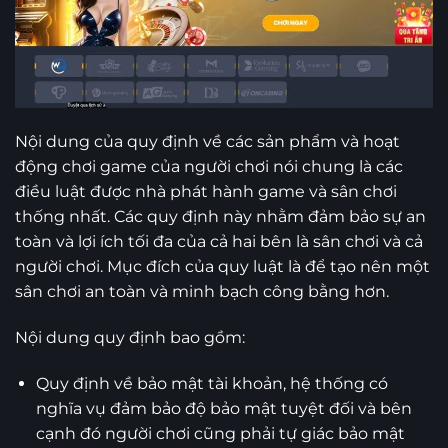
Nội dung của quy định về các sản phẩm và hoạt
động chơi game của người chơi nói chung là các
điều luật được nhà phát hành game và sân chơi
thống nhất. Các quy định này nhằm đảm bảo sự an
toàn và lợi ích tối đa của cả hai bên là sân chơi và cả
người chơi. Mục đích của quy luật là để tạo nên một
sân chơi an toàn và minh bạch công bằng hơn.
Nội dung quy định bao gồm:
Quy định về bảo mật tài khoản, hệ thống có
nghĩa vụ đảm bảo độ bảo mật tuyệt đối và bên
cạnh đó người chơi cũng phải tự giác bảo mật