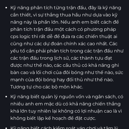
Kỹ năng phân tích từng trận đấu, đây là kỹ năng
cần thiết, vì sự thắng thua hầu như dựa vào kỹ
năng này là phần lớn. Nếu anh em biết cách để
phân tích trận đấu một cách có phương pháp
cps logic thì rất dễ để đưa ra các chiến thuật ai
cũng như các dự đoán chính xác cao nhất. Các
yếu tố cần phải phân tích trong các trận đấu như
các trận đấu trong lịch sử, các thành tựu đạt
được như thế nào, các cầu thủ có khả năng ghi
bàn cao và lối chơi của đôi bóng như thế nào, sức
mạnh của đội bóng hay đối thủ như thế nào.
Tương tự cho các bộ môn khác.
Kỹ năng biết quản lý nguồn vốn và ngân sách, có
nhiều anh em mặc dù có khả năng chiến thắng
khá lớn tuy nhiên lại không có lợi nhuận cao là vì
không biết lập kế hoạch để đặt cược.
Kỹ năng biết cách kiểm soát ván chơi và tâm lý