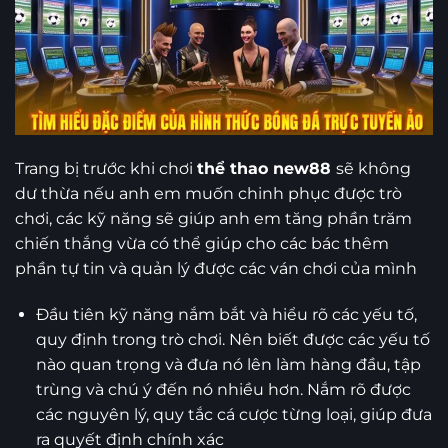
Trang bị trước khi chơi
thể thao new88
sẽ không
dư thừa nếu anh em muốn chinh phục được trò
chơi, các kỹ năng sẽ giúp anh em tăng phần trăm
chiến thắng vừa có thể giúp cho các bác thêm
phần tự tin và quản lý được các ván chơi của mình
Đầu tiên kỹ năng nắm bắt và hiểu rõ các yếu tố,
quy định trong trò chơi. Nên biết được các yếu tố
nào quan trọng và đưa nó lên làm hàng đầu, tập
trùng và chú ý đến nó nhiều hơn. Nắm rõ được
các nguyên lý, quy tắc cá cược từng loại, giúp đưa
ra quyết định chính xác