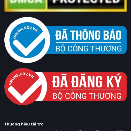
Thương hiệu tài trợ