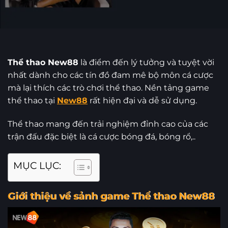
Thể thao New88
là điểm đến lý tưởng và tuyệt vời
nhất dành cho các tín đồ đam mê bộ môn cá cược
mà lại thích các trò chơi thể thao. Nền tảng game
thể thao tại
New88
rất hiện đại và dễ sử dụng.
Thể thao mang đến trải nghiệm đỉnh cao của các
trận đấu đặc biệt là cá cược bóng đá, bóng rổ,..
MỤC LỤC:
Giới thiệu về sảnh game Thể thao New88