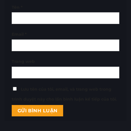
Tên
*
Email
*
Trang web
Lưu tên của tôi, email, và trang web trong
trình duyệt này cho lần bình luận kế tiếp của tôi.