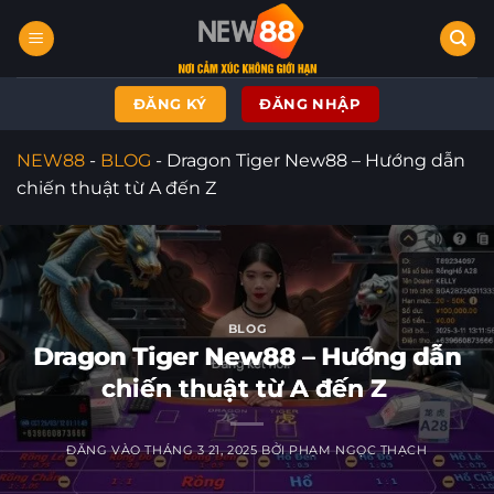
Bỏ
qua
nội
dung
ĐĂNG KÝ
ĐĂNG NHẬP
NEW88
-
BLOG
-
Dragon Tiger New88 – Hướng dẫn
chiến thuật từ A đến Z
BLOG
Dragon Tiger New88 – Hướng dẫn
chiến thuật từ A đến Z
ĐĂNG VÀO
THÁNG 3 21, 2025
BỞI
PHẠM NGỌC THẠCH