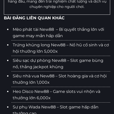
hàng đầu, mang đến trải nghiệm chất lượng và dịch vụ
chuyên nghiệp cho người chơi.
BÀI ĐĂNG LIÊN QUAN KHÁC
Mèo phát tài New88 – Bí quyết thắng lớn với
game may mắn hấp dẫn
Trứng khủng long New88 – Nổ hũ cổ sinh và cơ
hội thưởng lớn 5,000x
Siêu sạc dự phòng New88 – Slot game bùng
nổ, thắng jackpot khủng
Siêu nhà vua New88 – Slot hoàng gia và cơ hội
thưởng lớn 1,000x
Heo Disco New88 – Game slots vui nhộn và
thưởng lớn 6,000x
Sư phụ Wada New88 – Slot game hấp dẫn
thưởng cao