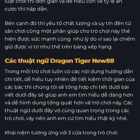
luật chơi thì đơn giản và dễ hiểu còn về tỷ lệ ăn
cược thì hấp dẫn.
Bên cạnh đó thì yếu tố chất lượng và uy tín đến từ
sân chơi cũng một phần giúp cho trò chơi này thể
hiện được sức mạnh cũng như lý do vì sao lại chiếm
giữ được vị trí như thế trên bảng xếp hạng.
Các thuật ngữ Dragon Tiger New88
Trong mỗi trò chơi luôn có các nội dung hướng dẫn
chi tiết, dễ hiểu tuy nhiên để tiết kiệm thời gian của
các bác thì chúng tôi sẽ tổng hợp chi tiết dưới bài
viết dưới đây sẽ giúp anh em tìm hiểu dễ dàng hơn
và dễ hình dung tổng quát hơn về trò chơi này. Các
thuật ngữ dưới đây vô cùng quan trọng trong các
trò chơi, vậy nên anh em cứ tìm hiểu thật kỹ nhé.
Khái niệm tương ứng với 3 cửa trong trò chơi: