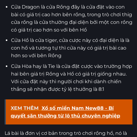
Cửa Dragon là cửa Rồng đây là cửa đặt vào con
bài có giá trị cao hơn bên rồng, trong trò chơi thig
cửa rồng là cửa thường đại diện bởi một con rồng
có giá trị cao hơn so với bên Hổ
Cửa Hổ là cửa tiger, cửa cược này có đại diện là là
con hổ và tương tự thì cửa này có giá trị bài cao
hơn so với bên Rồng
Cửa Hòa hay là Tie là cửa đặt cược vào trường hợp
hai bên giá trị Rồng và Hổ có giá trị giống nhau.
Với cửa đặt này thì người chơi khi dành chiến
thắng sẽ nhận được tỷ lệ thưởng là 8:1
XEM THÊM
Xổ số miền Nam New88 - Bí
quyết săn thưởng từ lô thủ chuyên nghiệp
Lá bài là đơn vị cơ bản trong trò chơi rồng hổ, nó là