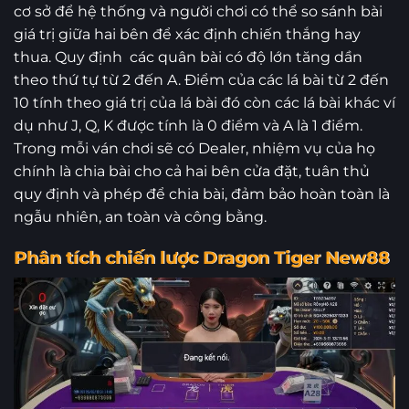
cơ sở để hệ thống và người chơi có thể so sánh bài
giá trị giữa hai bên để xác định chiến thắng hay
thua. Quy định các quân bài có độ lớn tăng dần
theo thứ tự từ 2 đến A. Điểm của các lá bài từ 2 đến
10 tính theo giá trị của lá bài đó còn các lá bài khác ví
dụ như J, Q, K được tính là 0 điểm và A là 1 điểm.
Trong mỗi ván chơi sẽ có Dealer, nhiệm vụ của họ
chính là chia bài cho cả hai bên cửa đặt, tuân thủ
quy định và phép để chia bài, đảm bảo hoàn toàn là
ngẫu nhiên, an toàn và công bằng.
Phân tích chiến lược Dragon Tiger New88