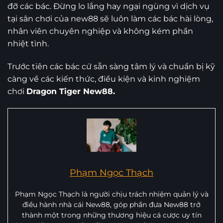
đỡ các bác. Đừng lo lắng hay ngại ngùng vì dịch vụ
tại sân chơi của new88 sẽ luôn làm các bác hài lòng,
nhân viên chuyên nghiệp và không kém phần
nhiệt tình.
Trước tiên các bác cứ sẵn sàng tâm lý và chuẩn bị kỹ
càng về các kiến thức, điều kiện và kinh nghiệm
chơi
Dragon Tiger New88.
Phạm Ngọc Thạch
Phạm Ngọc Thạch là người chịu trách nhiệm quản lý và
điều hành nhà cái New88, góp phần đưa New88 trở
thành một trong những thương hiệu cá cược uy tín