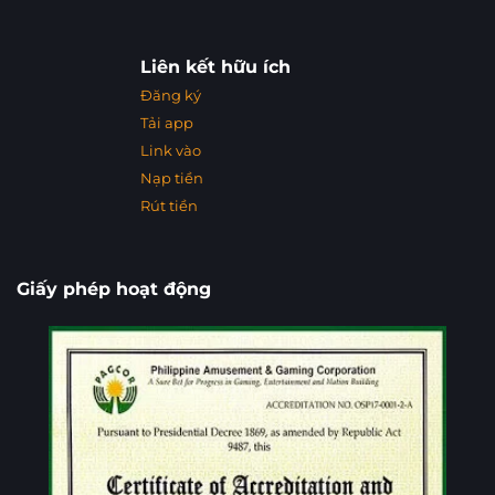
Liên kết hữu ích
Đăng ký
Tải app
Link vào
Nạp tiền
Rút tiền
Giấy phép hoạt động