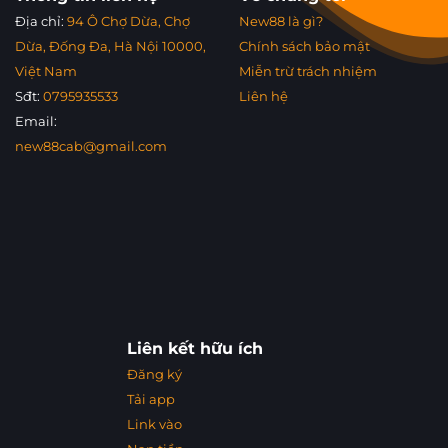
Địa chỉ:
94 Ô Chợ Dừa, Chợ
New88 là gì?
Dừa, Đống Đa, Hà Nội 10000,
Chính sách bảo mật
Việt Nam
Miễn trừ trách nhiệm
Sđt:
0795935533
Liên hệ
Email:
new88cab@gmail.com
Liên kết hữu ích
Đăng ký
Tải app
Link vào