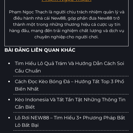
Phạm Ngọc Thạch là người chịu trách nhiệm quản lý và
điều hành nhà cái New88, góp phần đưa New88 trở
thành một trong những thương hiệu cá cược uy tín
hàng đầu, mang đến trải nghiệm chất lượng và dịch vụ
chuyên nghiệp cho người chơi.
BÀI ĐĂNG LIÊN QUAN KHÁC
Tìm Hiểu Lô Quả Trám Và Hướng Dẫn Cách Soi
Cầu Chuẩn
Cách Đọc Kèo Bóng Đá – Hướng Tất Top 3 Phổ
Biến Nhất
Kèo Indonesia Và Tất Tần Tật Những Thông Tin
Cần Biết
Lô Rơi NEW88 – Tìm Hiểu 3+ Phương Pháp Bắt
Lô Bất Bại