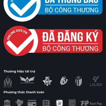
Thương hiệu tài trợ
Phương thức thanh toán