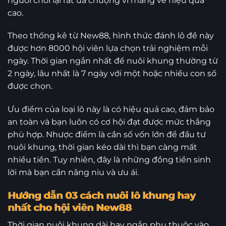
người chơi lại rất ưa chuộng vì mang về hiệu quả
cao.
Theo thống kê từ New88, hình thức đánh lô đề này
được hơn 8000 hội viên lựa chọn trải nghiệm mỗi
ngày. Thời gian ngắn nhất để nuôi khung thường từ
2 ngày, lâu nhất là 7 ngày với một hoặc nhiều con số
được chọn.
Ưu điểm của loại lô này là có hiệu quả cao, đảm bảo
an toàn và bạn luôn có cơ hội đạt được mức thắng
phù hợp. Nhược điểm là cần số vốn lớn để đầu tư
nuôi khung, thời gian kéo dài thì bạn càng mất
nhiều tiền. Tuy nhiên, đây là những đồng tiền sinh
lời mà bạn cần nâng niu và ưu ái.
Hướng dẫn 03 cách nuôi lô khung hay
nhất cho hội viên New88
Thời gian nuôi khung dài hay ngắn phụ thuộc vào