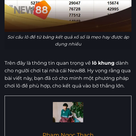
Soi cầu lô đề từ bảng kết quả xổ số là mẹo hay được áp
dụng nhiều
Trên đây là thông tin quan trọng về
lô khung
dành
cho người chơi tại nhà cái New88. Hy vọng rằng qua
bài viết này, bạn đã có cho mình một phương pháp
chơi lô đề phù hợp, cho kết quả vào bờ thắng lớn.
Phạm Ngọc Thạch