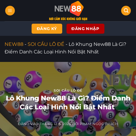
Bỏ
qua
nội
dung
ĐĂNG KÝ
ĐĂNG NHẬP
NEW88
-
SOI CẦU LÔ ĐỀ
-
Lô Khung New88 Là Gì?
Điểm Danh Các Loại Hình Nổi Bật Nhất
SOI CẦU LÔ ĐỀ
Lô Khung New88 Là Gì? Điểm Danh
Các Loại Hình Nổi Bật Nhất
ĐĂNG VÀO
THÁNG 12 8, 2024
BỞI
PHẠM NGỌC THẠCH