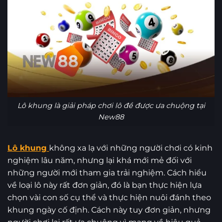
Lô khung là giải pháp chơi lô đề được ưa chuộng tại
New88
Lô khung
không xa lạ với những người chơi có kinh
nghiệm lâu năm, nhưng lại khá mới mẻ đối với
những người mới tham gia trải nghiệm. Cách hiểu
về loại lô này rất đơn giản, đó là bạn thực hiện lựa
chọn vài con số cụ thể và thực hiện nuôi đánh theo
khung ngày cố định. Cách này tuy đơn giản, nhưng