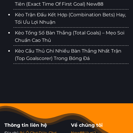
Tiên (Exact Time Of First Goal) New88
Kèo Trận Đấu Kết Hợp (Combination Bets) Hay,
Tối Ưu Lợi Nhuận
Kèo Tổng Số Bàn Thắng (Total Goals) – Mẹo Soi
Chuẩn Cao Thủ
Kèo Cầu Thủ Ghi Nhiều Bàn Thắng Nhất Trận
(Top Goalscorer) Trong Bóng Đá
Thông tin liên hệ
Về chúng tôi
Địa chỉ:
94 Ô Chợ Dừa, Chợ
New88 là gì?