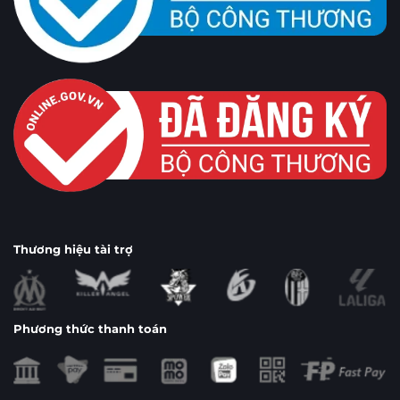
Thương hiệu tài trợ
Phương thức thanh toán