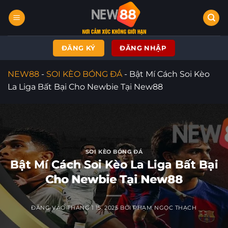
Bỏ
qua
nội
dung
ĐĂNG KÝ
ĐĂNG NHẬP
NEW88
-
SOI KÈO BÓNG ĐÁ
-
Bật Mí Cách Soi Kèo
La Liga Bất Bại Cho Newbie Tại New88
SOI KÈO BÓNG ĐÁ
Bật Mí Cách Soi Kèo La Liga Bất Bại
Cho Newbie Tại New88
ĐĂNG VÀO
THÁNG 1 15, 2025
BỞI
PHẠM NGỌC THẠCH