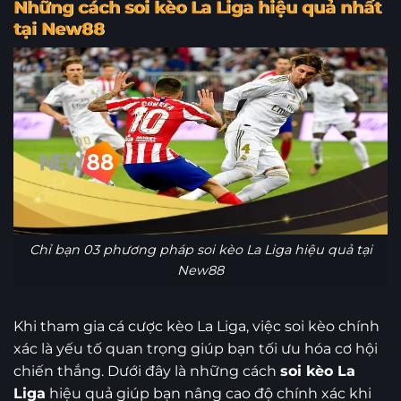
Những cách soi kèo La Liga hiệu quả nhất
tại New88
Chỉ bạn 03 phương pháp soi kèo La Liga hiệu quả tại
New88
Khi tham gia cá cược kèo La Liga, việc soi kèo chính
xác là yếu tố quan trọng giúp bạn tối ưu hóa cơ hội
chiến thắng. Dưới đây là những cách
soi kèo La
Liga
hiệu quả giúp bạn nâng cao độ chính xác khi