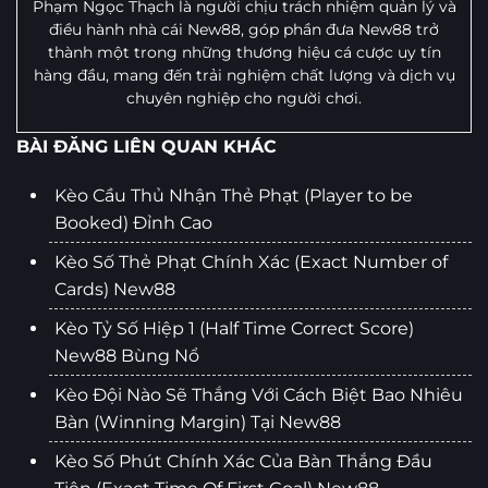
Phạm Ngọc Thạch là người chịu trách nhiệm quản lý và
điều hành nhà cái New88, góp phần đưa New88 trở
thành một trong những thương hiệu cá cược uy tín
hàng đầu, mang đến trải nghiệm chất lượng và dịch vụ
chuyên nghiệp cho người chơi.
BÀI ĐĂNG LIÊN QUAN KHÁC
Kèo Cầu Thủ Nhận Thẻ Phạt (Player to be
Booked) Đỉnh Cao
Kèo Số Thẻ Phạt Chính Xác (Exact Number of
Cards) New88
Kèo Tỷ Số Hiệp 1 (Half Time Correct Score)
New88 Bùng Nổ
Kèo Đội Nào Sẽ Thắng Với Cách Biệt Bao Nhiêu
Bàn (Winning Margin) Tại New88
Kèo Số Phút Chính Xác Của Bàn Thắng Đầu