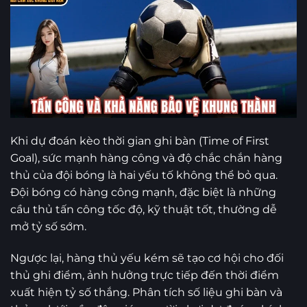
Khi dự đoán kèo thời gian ghi bàn (Time of First
Goal), sức mạnh hàng công và độ chắc chắn hàng
thủ của đội bóng là hai yếu tố không thể bỏ qua.
Đội bóng có hàng công mạnh, đặc biệt là những
cầu thủ tấn công tốc độ, kỹ thuật tốt, thường dễ
mở tỷ số sớm.
Ngược lại, hàng thủ yếu kém sẽ tạo cơ hội cho đối
thủ ghi điểm, ảnh hưởng trực tiếp đến thời điểm
xuất hiện tỷ số thắng. Phân tích số liệu ghi bàn và