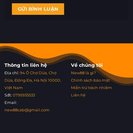
Thông tin liên hệ
Về chúng tôi
Địa chỉ:
94 Ô Chợ Dừa, Chợ
New88 là gì?
Dừa, Đống Đa, Hà Nội 10000,
Chính sách bảo mật
Việt Nam
Miễn trừ trách nhiệm
Sđt:
0795935533
Liên hệ
Email:
new88cab@gmail.com