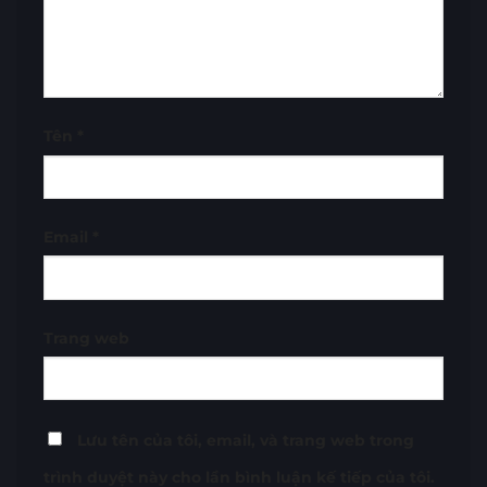
Tên
*
Email
*
Trang web
Lưu tên của tôi, email, và trang web trong
trình duyệt này cho lần bình luận kế tiếp của tôi.