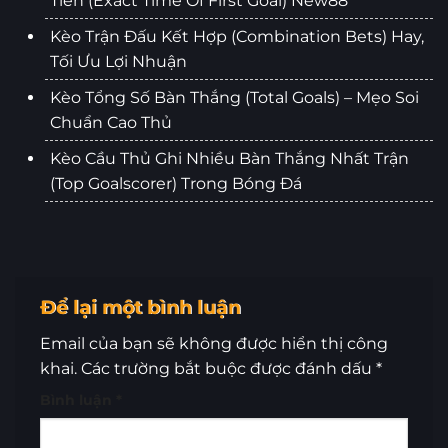
Tiên (Exact Time Of First Goal) New88
Kèo Trận Đấu Kết Hợp (Combination Bets) Hay,
Tối Ưu Lợi Nhuận
Kèo Tổng Số Bàn Thắng (Total Goals) – Mẹo Soi
Chuẩn Cao Thủ
Kèo Cầu Thủ Ghi Nhiều Bàn Thắng Nhất Trận
(Top Goalscorer) Trong Bóng Đá
Để lại một bình luận
Email của bạn sẽ không được hiển thị công
khai.
Các trường bắt buộc được đánh dấu
*
Bình luận
*