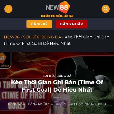
Bỏ
qua
nội
dung
ĐĂNG KÝ
ĐĂNG NHẬP
NEW88
-
SOI KÈO BÓNG ĐÁ
-
Kèo Thời Gian Ghi Bàn
(Time Of First Goal) Dễ Hiểu Nhất
SOI KÈO BÓNG ĐÁ
Kèo Thời Gian Ghi Bàn (Time Of
First Goal) Dễ Hiểu Nhất
ĐĂNG VÀO
THÁNG MƯỜI MỘT 11, 2025
BỞI
PHẠM NGỌC THẠCH