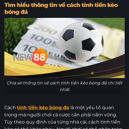
Tìm hiểu thông tin về cách tính tiền kèo
bóng đá
Chia sẻ thông tin về cách tính tiền kèo bóng đá chi tiết
nhất
Cách
tính tiền kèo bóng đá
là một yếu tố quan
trọng mà người chơi cá cược cần phải nắm vững.
Tùy theo quy định của từng nhà cái, cách tính tiền