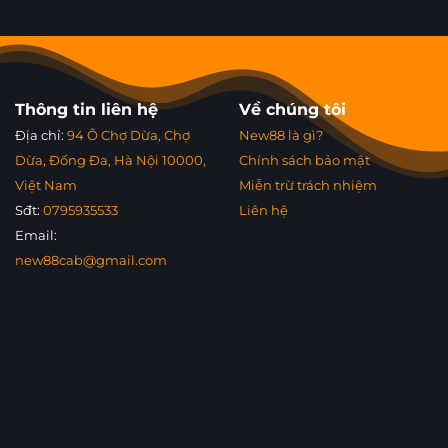
Thông tin liên hệ
Về chúng tôi
Địa chỉ:
94 Ô Chợ Dừa, Chợ
New88 là gì?
Dừa, Đống Đa, Hà Nội 10000,
Chính sách bảo mật
Việt Nam
Miễn trừ trách nhiệm
Sđt:
0795935533
Liên hệ
Email:
new88cab@gmail.com