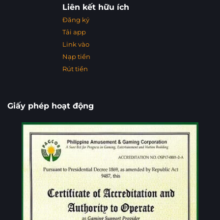
Liên kết hữu ích
Đăng ký
Tải app
Link vào
Nạp tiền
Rút tiền
Giấy phép hoạt động