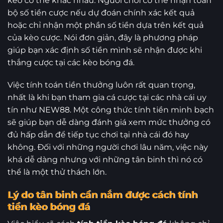
kèo có thể khác nhau. Người chơi có thể nhận toàn
bộ số tiền cược nếu dự đoán chính xác kết quả
hoặc chỉ nhận một phần số tiền dựa trên kết quả
của kèo cược. Nói đơn giản, đây là phương pháp
giúp bạn xác định số tiền mình sẽ nhận được khi
thắng cược tại các kèo bóng đá.
Việc tính toán tiền thưởng luôn rất quan trọng,
nhất là khi bạn tham gia cá cược tại các nhà cái uy
tín như NEW88. Một công thức tính tiền minh bạch
sẽ giúp bạn dễ dàng đánh giá xem mức thưởng có
đủ hấp dẫn để tiếp tục chơi tại nhà cái đó hay
không. Đối với những người chơi lâu năm, việc này
khá dễ dàng nhưng với những tân binh thì nó có
thể là một thử thách lớn.
Lý do tân binh cần nắm được cách tính
tiền kèo bóng đá