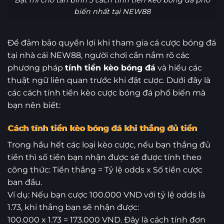
Bật mí cho tân binh 5 cách tính tiền kèo bóng đá phổ
biến nhất tại NEW88
Để đảm bảo quyền lợi khi tham gia cá cược bóng đá
tại nhà cái NEW88, người chơi cần nắm rõ các
phương pháp
tính tiền kèo bóng đá
và hiểu các
thuật ngữ liên quan trước khi đặt cược. Dưới đây là
các cách tính tiền kèo cược bóng đá phổ biến mà
bạn nên biết:
Cách tính tiền kèo bóng đá khi thắng đủ tiền
Trong hầu hết các loại kèo cược, nếu bạn thắng đủ
tiền thì số tiền bạn nhận được sẽ được tính theo
công thức: Tiền thắng = Tỷ lệ odds x Số tiền cược
ban đầu.
Ví dụ: Nếu bạn cược 100.000 VND với tỷ lệ odds là
1.73, khi thắng bạn sẽ nhận được:
100.000 x 1.73 = 173.000 VND. Đây là cách tính đơn