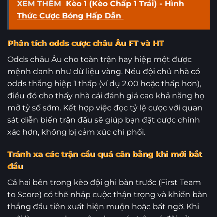
XEM THÊM
Kèo 1 (Kèo Chấp 1 Trái) - Hình
Thức Cược Bóng Hấp Dẫn
Phân tích odds cược châu Âu FT và HT
Odds châu Âu cho toàn trận hay hiệp một được
mệnh danh như dữ liệu vàng. Nếu đội chủ nhà có
odds thắng hiệp 1 thấp (ví dụ 2.00 hoặc thấp hơn),
điều đó cho thấy nhà cái đánh giá cao khả năng họ
mở tỷ số sớm. Kết hợp việc đọc tỷ lệ cược với quan
sát diễn biến trận đấu sẽ giúp bạn đặt cược chính
xác hơn, không bị cảm xúc chi phối.
Tránh xa các trận cầu quá cân bằng khi mới bắt
đầu
Cả hai bên trong kèo đội ghi bàn trước (First Team
to Score) có thể nhập cuộc thận trọng và khiến bàn
thắng đầu tiên xuất hiện muộn hoặc bất ngờ. Khi