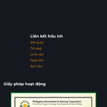
Liên kết hữu ích
Đăng ký
Tải app
Link vào
Nạp tiền
Rút tiền
Giấy phép hoạt động