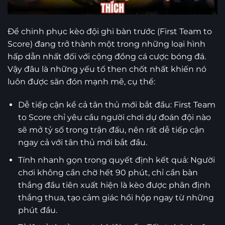
Để chinh phục kèo đội ghi bàn trước (First Team to
Score) đang trở thành một trong những loại hình
hấp dẫn nhất đối với cộng đồng cá cược bóng đá.
Vậy đâu là những yếu tố then chốt nhất khiến nó
luôn được săn đón mạnh mẽ, cụ thể:
Dễ tiếp cận kể cả tân thủ mới bắt đầu: First Team
to Score chỉ yêu cầu người chơi dự đoán đội nào
sẽ mở tỷ số trong trận đấu, nên rất dễ tiếp cận
ngay cả với tân thủ mới bắt đầu.
Tính nhanh gọn trong quyết định kết quả: Người
chơi không cần chờ hết 90 phút, chỉ cần bàn
thắng đầu tiên xuất hiện là kèo được phân định
thắng thua, tạo cảm giác hồi hộp ngay từ những
phút đầu.