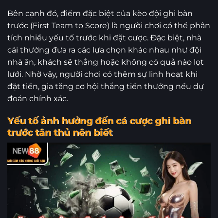
Bên cạnh đó, điểm đặc biệt của kèo đội ghi bàn
trước (First Team to Score) là người chơi có thể phân
tích nhiều yếu tố trước khi đặt cược. Đặc biệt, nhà
cái thường đưa ra các lựa chọn khác nhau như đội
nhà ăn, khách sẽ thắng hoặc không có quả nào lọt
lưới. Nhờ vậy, người chơi có thêm sự linh hoạt khi
đặt tiền, gia tăng cơ hội thắng tiền thưởng nếu dự
đoán chính xác.
Yếu tố ảnh hưởng đến cá cược ghi bàn
trước tân thủ nên biết