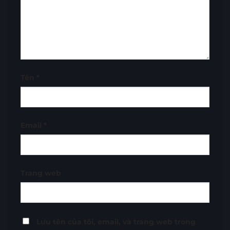
Tên
*
Email
*
Trang web
Lưu tên của tôi, email, và trang web trong