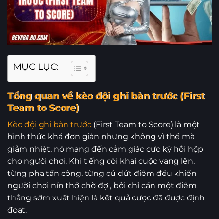
MỤC LỤC:
Tổng quan về kèo đội ghi bàn trước (First
Team to Score)
Kèo đội ghi bàn trước
(First Team to Score) là một
hình thức khá đơn giản nhưng không vì thế mà
giảm nhiệt, nó mang đến cảm giác cực kỳ hồi hộp
cho người chơi. Khi tiếng còi khai cuộc vang lên,
từng pha tấn công, từng cú dứt điểm đều khiến
người chơi nín thở chờ đợi, bởi chỉ cần một điểm
thắng sớm xuất hiện là kết quả cược đã được định
đoạt.