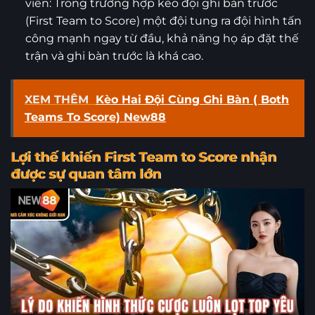
viên: Trong trường hợp kèo đội ghi bàn trước
(First Team to Score) một đội tung ra đội hình tấn
công mạnh ngay từ đầu, khả năng họ áp đặt thế
trận và ghi bàn trước là khá cao.
XEM THÊM
Kèo Hai Đội Cùng Ghi Bàn ( Both
Teams To Score) New88
Lợi thế khiến First Team to Score nhận
được sự quan tâm lớn