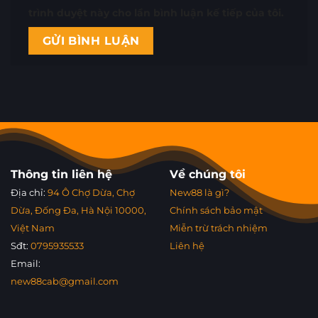
trình duyệt này cho lần bình luận kế tiếp của tôi.
Thông tin liên hệ
Về chúng tôi
Địa chỉ:
94 Ô Chợ Dừa, Chợ
New88 là gì?
Dừa, Đống Đa, Hà Nội 10000,
Chính sách bảo mật
Việt Nam
Miễn trừ trách nhiệm
Sđt:
0795935533
Liên hệ
Email:
new88cab@gmail.com