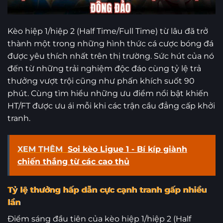
Kèo hiệp 1/hiệp 2 (Half Time/Full Time) từ lâu đã trở
thành một trong những hình thức cá cược bóng đá
được yêu thích nhất trên thị trường. Sức hút của nó
đến từ những trải nghiệm độc đáo cùng tỷ lệ trả
thưởng vượt trội cũng như phấn khích suốt 90
phút. Cùng tìm hiểu những ưu điểm nổi bật khiến
HT/FT được ưu ái mỗi khi các trận cầu đẳng cấp khởi
tranh.
XEM THÊM
Soi kèo Ligue 1 - Bí kíp giành
chiến thắng từ các cao thủ
Tỷ lệ thưởng hấp dẫn cực cạnh tranh gấp nhiều
lần
Điểm sáng đầu tiên của kèo hiệp 1/hiệp 2 (Half