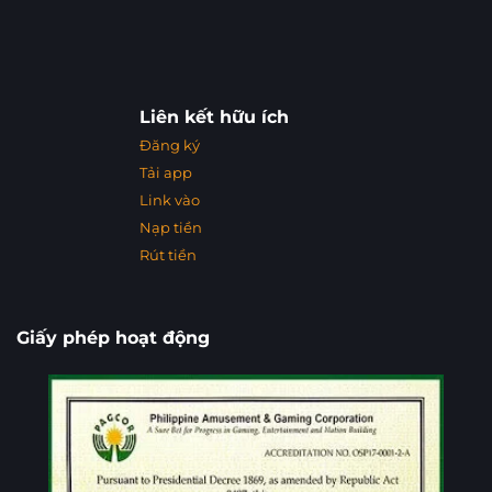
Liên kết hữu ích
Đăng ký
Tải app
Link vào
Nạp tiền
Rút tiền
Giấy phép hoạt động