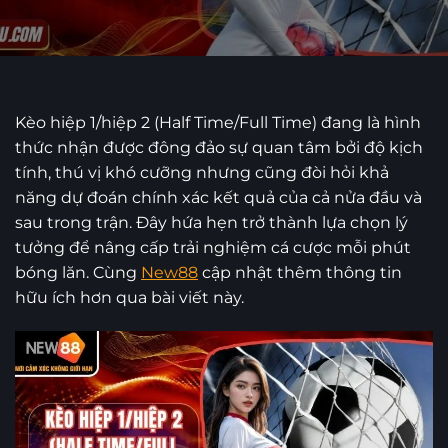
Kèo hiệp 1/hiệp 2 (Half Time/Full Time)
đang là hình
thức nhận được đông đảo sự quan tâm bởi độ kịch
tính, thú vị khó cưỡng nhưng cũng đòi hỏi khả
năng dự đoán chính xác kết quả của cả nửa đầu và
sau trong trận. Đây hứa hẹn trở thành lựa chọn lý
tưởng để nâng cấp trải nghiệm cá cược mỗi phút
bóng lăn. Cùng
New88
cập nhật thêm thông tin
hữu ích hơn qua bài viết này.