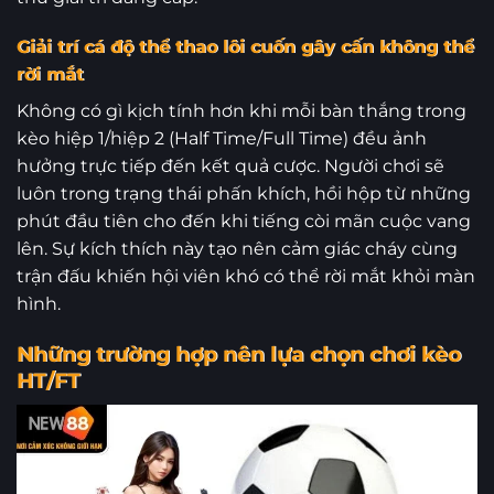
Giải trí cá độ thể thao lôi cuốn gây cấn không thể
rời mắt
Không có gì kịch tính hơn khi mỗi bàn thắng trong
kèo hiệp 1/hiệp 2 (Half Time/Full Time) đều ảnh
hưởng trực tiếp đến kết quả cược. Người chơi sẽ
luôn trong trạng thái phấn khích, hồi hộp từ những
phút đầu tiên cho đến khi tiếng còi mãn cuộc vang
lên. Sự kích thích này tạo nên cảm giác cháy cùng
trận đấu khiến hội viên khó có thể rời mắt khỏi màn
hình.
Những trường hợp nên lựa chọn chơi kèo
HT/FT