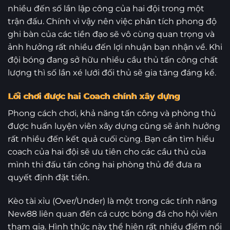
nhiều đến số lần lập công của hai đội trong một
trận đấu. Chính vì vậy nên việc phân tích phong độ
ghi bàn của các tiền đạo sẽ vô cùng quan trọng và
ảnh hưởng rất nhiều đến lợi nhuận bạn nhận về. Khi
đội bóng đang sở hữu nhiều cầu thủ tấn công chất
lượng thì số lần xé lưới đối thủ sẽ gia tăng đáng kể.
Lối chơi được hai Coach chính xây dựng
Phong cách chơi, khả năng tấn công và phòng thủ
được huấn luyện viên xây dựng cũng sẽ ảnh hưởng
rất nhiều đến kết quả cuối cùng. Bạn cần tìm hiểu
coach của hai đội sẽ ưu tiên cho các cầu thủ của
mình thi đấu tấn công hai phòng thủ để đưa ra
quyết định đặt tiền.
Kèo tài xỉu (Over/Under) là một trong các tính năng
New88 liên quan đến cá cược bóng đá cho hội viên
tham gia. Hình thức này thể hiện rất nhiều điểm nổi