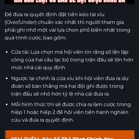
Để đưa ra quyết định đặt tiền kèo tài xỉu
(Over/Under) chuẩn xác nhất thì người tham gia
phải ghi nhớ một vài lựa chọn phổ biến nhất trong
quá trình cược, bao gồm.
Cửa tài: Lựa chọn mà hội viên tin rằng số lần lập
công của hai câu lạc bộ trong trận đấu sẽ lớn hơn
mức nhà cái quy định.
Ngược lại chính là cửa xỉu khi hội viên đưa ra dự
đoán số bàn thắng mà hai đội ghi được trong
trận đấu sẽ nhỏ hơn tỷ lệ nhà cái đưa ra.
Mỗi hình thức thì sẽ được chia ra làm cược trong
hiệp 1 hoặc hiệp 2 để hội viên tiến hành nghiên
cứu và đưa ra quyết định.