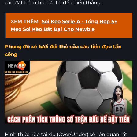
cần đặt tiền cho cửa tài để chiến thắng.
XEM THÊM
Soi Kèo Serie A - Tổng Hợp 5+
Mẹo Soi Kèo Bất Bại Cho Newbie
Phong độ xé lưới đối thủ của các tiền đạo tấn
công
Hình thức kèo tài xỉu (Over/Under) sẽ liên quan rất