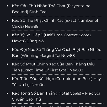
Kèo Cầu Thủ Nhận Thẻ Phạt (Player to be
Booked) Đỉnh Cao
Kèo Số Thẻ Phạt Chính Xác (Exact Number of
Cards) New88
Kèo Tỷ Số Hiệp 1 (Half Time Correct Score)
New88 Bùng Nổ
Kèo Đội Nào Sẽ Thắng Với Cách Biệt Bao Nhiêu
Bàn (Winning Margin) Tại New88
Kèo Số Phút Chính Xác Của Bàn Thắng Đầu
Tiên (Exact Time Of First Goal) New88
Kèo Trận Đấu Kết Hợp (Combination Bets) Hay,
Tối Ưu Lợi Nhuận
Kèo Tổng Số Bàn Thắng (Total Goals) – Mẹo Soi
Chuẩn Cao Thủ