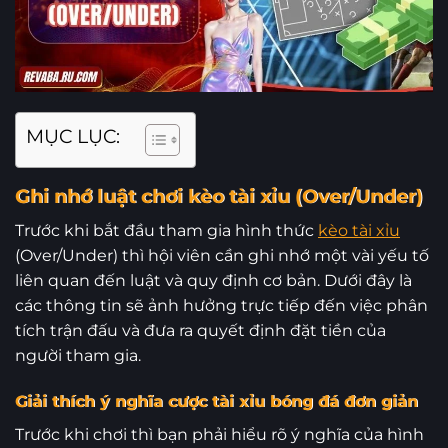
MỤC LỤC:
Ghi nhớ luật chơi kèo tài xỉu (Over/Under)
Trước khi bắt đầu tham gia hình thức
kèo tài xỉu
(Over/Under) thì hội viên cần ghi nhớ một vài yếu tố
liên quan đến luật và quy định cơ bản. Dưới đây là
các thông tin sẽ ảnh hưởng trực tiếp đến việc phân
tích trận đấu và đưa ra quyết định đặt tiền của
người tham gia.
Giải thích ý nghĩa cược tài xỉu bóng đá đơn giản
Trước khi chơi thì bạn phải hiểu rõ ý nghĩa của hình