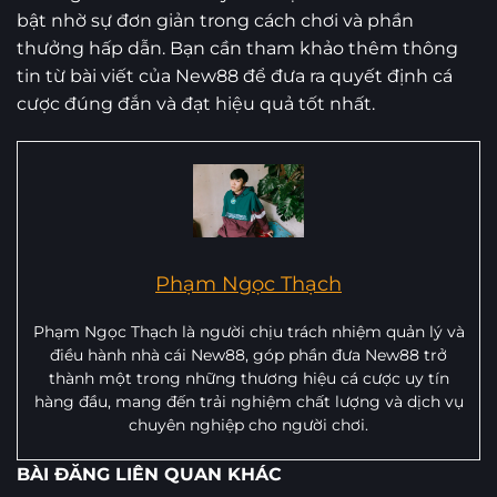
bật nhờ sự đơn giản trong cách chơi và phần
thưởng hấp dẫn. Bạn cần tham khảo thêm thông
tin từ bài viết của New88 để đưa ra quyết định cá
cược đúng đắn và đạt hiệu quả tốt nhất.
Phạm Ngọc Thạch
Phạm Ngọc Thạch là người chịu trách nhiệm quản lý và
điều hành nhà cái New88, góp phần đưa New88 trở
thành một trong những thương hiệu cá cược uy tín
hàng đầu, mang đến trải nghiệm chất lượng và dịch vụ
chuyên nghiệp cho người chơi.
BÀI ĐĂNG LIÊN QUAN KHÁC