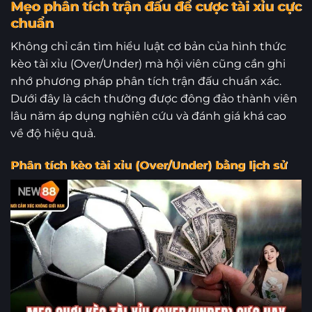
Mẹo phân tích trận đấu để cược tài xỉu cực
chuẩn
Không chỉ cần tìm hiểu luật cơ bản của hình thức
kèo tài xỉu (Over/Under) mà hội viên cũng cần ghi
nhớ phương pháp phân tích trận đấu chuẩn xác.
Dưới đây là cách thường được đông đảo thành viên
lâu năm áp dụng nghiên cứu và đánh giá khá cao
về độ hiệu quả.
Phân tích kèo tài xỉu (Over/Under) bằng lịch sử