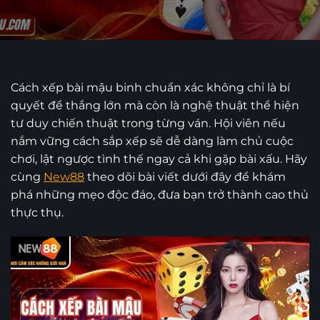
Cách xếp bài mậu binh chuẩn xác không chỉ là bí
quyết để thắng lớn mà còn là nghệ thuật thể hiện
tư duy chiến thuật trong từng ván. Hội viên nếu
nắm vững cách sắp xếp sẽ dễ dàng làm chủ cuộc
chơi, lật ngược tình thế ngay cả khi gặp bài xấu. Hãy
cùng
New88
theo dõi bài viết dưới đây để khám
phá những mẹo độc đáo, đưa bạn trở thành cao thủ
thực thụ.