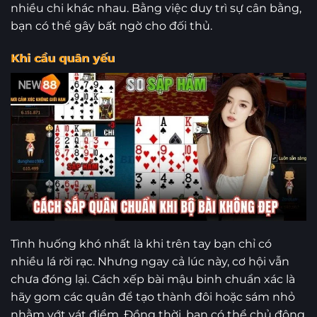
nhiều chi khác nhau. Bằng việc duy trì sự cân bằng,
bạn có thể gây bất ngờ cho đối thủ.
Khi cầu quân yếu
Tình huống khó nhất là khi trên tay bạn chỉ có
nhiều lá rời rạc. Nhưng ngay cả lúc này, cơ hội vẫn
chưa đóng lại. Cách xếp bài mậu binh chuẩn xác là
hãy gom các quân để tạo thành đôi hoặc sám nhỏ
nhằm vớt vát điểm. Đồng thời, bạn có thể chủ động