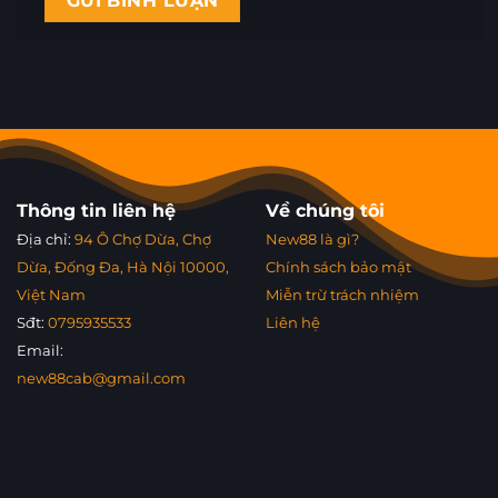
Thông tin liên hệ
Về chúng tôi
Địa chỉ:
94 Ô Chợ Dừa, Chợ
New88 là gì?
Dừa, Đống Đa, Hà Nội 10000,
Chính sách bảo mật
Việt Nam
Miễn trừ trách nhiệm
Sđt:
0795935533
Liên hệ
Email:
new88cab@gmail.com