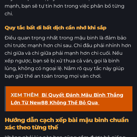
mạnh, bạn sẽ tự tin hơn trong việc phân bổ từng
chi.
Quy tắc bất di bất dịch cần nhớ khi sắp
Điều quan trọng nhất trong mậu binh là đảm bảo
chi trước mạnh hơn chi sau. Chi đầu phải nhỉnh hơn
chi giữa và chi giữa phải mạnh hơn chi cuối. Nếu
xếp ngược, bạn sẽ bị xử thua cả ván, gọi là binh
lủng, không có ngoại lệ. Nắm rõ quy tắc này giúp
bạn giữ thế an toàn trong mọi ván chơi.
XEM THÊM
Bí Quyết Đánh Mậu Binh Thắng
Lớn Từ New88 Không Thể Bỏ Qua
Hướng dẫn cạch xếp bài mậu binh chuẩn
xác theo từng thế