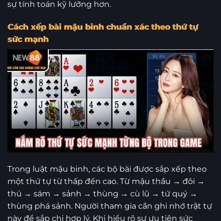
sự tính toán kỹ lưỡng hơn.
Cách xếp bài mậu binh chuẩn xác theo thứ tự
sức mạnh
Trong luật mậu binh, các bộ bài được sắp xếp theo
một thứ tự từ thấp đến cao. Từ mậu thầu → đôi →
thú → sám → sảnh → thùng → cù lũ → tứ quý →
thùng phá sảnh. Người tham gia cần ghi nhớ trật tự
này để sắp chi hợp lý. Khi hiểu rõ sự ưu tiên sức