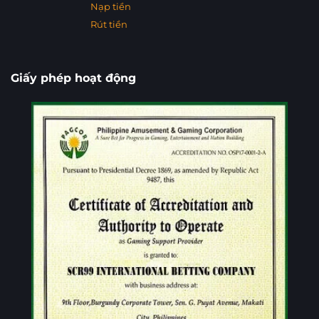
Nạp tiền
Rút tiền
Giấy phép hoạt động