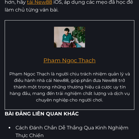
hơn, hãy
tải New88
iOS, áp dụng các mẹo đã học để
làm chủ từng ván bài.
Phạm Ngọc Thạch
Phạm Ngọc Thạch là người chịu trách nhiệm quản lý và
điều hành nhà cái New88, góp phần đưa New88 trở
thành một trong những thương hiệu cá cược uy tín
hàng đầu, mang đến trải nghiệm chất lượng và dịch vụ
chuyên nghiệp cho người chơi.
BÀI ĐĂNG LIÊN QUAN KHÁC
Cách Đánh Chắn Dễ Thắng Qua Kinh Nghiệm
Thực Chiến