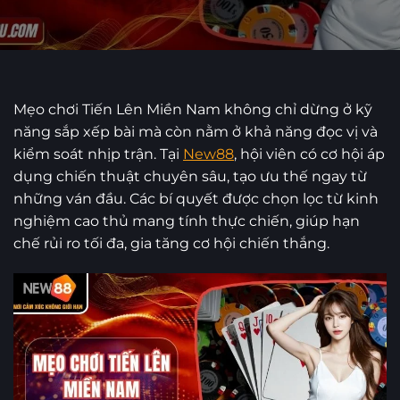
Mẹo chơi Tiến Lên Miền Nam không chỉ dừng ở kỹ
năng sắp xếp bài mà còn nằm ở khả năng đọc vị và
kiểm soát nhịp trận. Tại
New88
, hội viên có cơ hội áp
dụng chiến thuật chuyên sâu, tạo ưu thế ngay từ
những ván đầu. Các bí quyết được chọn lọc từ kinh
nghiệm cao thủ mang tính thực chiến, giúp hạn
chế rủi ro tối đa, gia tăng cơ hội chiến thắng.