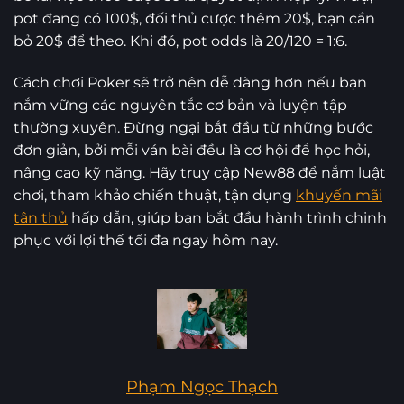
pot đang có 100$, đối thủ cược thêm 20$, bạn cần
bỏ 20$ để theo. Khi đó, pot odds là 20/120 = 1:6.
Cách chơi Poker sẽ trở nên dễ dàng hơn nếu bạn
nắm vững các nguyên tắc cơ bản và luyện tập
thường xuyên. Đừng ngại bắt đầu từ những bước
đơn giản, bởi mỗi ván bài đều là cơ hội để học hỏi,
nâng cao kỹ năng. Hãy truy cập New88 để nắm luật
chơi, tham khảo chiến thuật, tận dụng
khuyến mãi
tân thủ
hấp dẫn, giúp bạn bắt đầu hành trình chinh
phục với lợi thế tối đa ngay hôm nay.
Phạm Ngọc Thạch