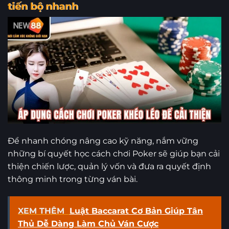
tiến bộ nhanh
Để nhanh chóng nâng cao kỹ năng, nắm vững
những bí quyết học cách chơi Poker sẽ giúp bạn cải
thiện chiến lược, quản lý vốn và đưa ra quyết định
thông minh trong từng ván bài.
XEM THÊM
Luật Baccarat Cơ Bản Giúp Tân
Thủ Dễ Dàng Làm Chủ Ván Cược