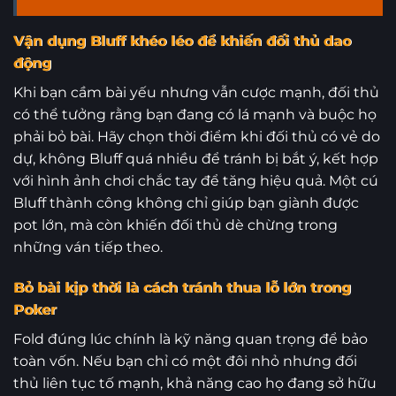
Vận dụng Bluff khéo léo để khiến đối thủ dao
động
Khi bạn cầm bài yếu nhưng vẫn cược mạnh, đối thủ
có thể tưởng rằng bạn đang có lá mạnh và buộc họ
phải bỏ bài. Hãy chọn thời điểm khi đối thủ có vẻ do
dự, không Bluff quá nhiều để tránh bị bắt ý, kết hợp
với hình ảnh chơi chắc tay để tăng hiệu quả. Một cú
Bluff thành công không chỉ giúp bạn giành được
pot lớn, mà còn khiến đối thủ dè chừng trong
những ván tiếp theo.
Bỏ bài kịp thời là cách tránh thua lỗ lớn trong
Poker
Fold đúng lúc chính là kỹ năng quan trọng để bảo
toàn vốn. Nếu bạn chỉ có một đôi nhỏ nhưng đối
thủ liên tục tố mạnh, khả năng cao họ đang sở hữu