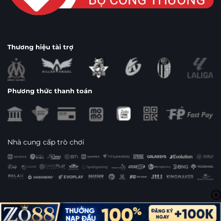
Thương hiệu tài trợ
Phương thức thanh toán
Nhà cung cấp trò chơi