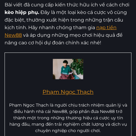
Bài viết đã cung cấp kiến thức hữu ích về cách chơi
kèo hiệp phụ.
Đây là một loại kèo cá cược vô cùng
đặc biệt, thường xuất hiện trong những trận cầu
kịch tính. Hãy nhanh chóng tham gia
nạp tiền
New88
và áp dụng những mẹo chơi hiệu quả để
nâng cao cơ hội dự đoán chính xác nhé!
Phạm Ngọc Thạch
Phạm Ngọc Thạch là người chịu trách nhiệm quản lý và
điều hành nhà cái New88, góp phần đưa New88 trở
thành một trong những thương hiệu cá cược uy tín
hàng đầu, mang đến trải nghiệm chất lượng và dịch vụ
chuyên nghiệp cho người chơi.