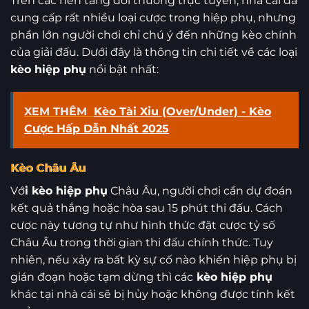
Trên các nền tảng đổi thưởng trực tuyến, nhà cái đã
cung cấp rất nhiều loại cược trong hiệp phụ, nhưng
phần lớn người chơi chỉ chú ý đến những kèo chính
của giải đấu. Dưới đây là thông tin chi tiết về các loại
kèo hiệp phụ
nổi bật nhất:
XEM THÊM
Kèo Tài Xỉu (Over/Under) - Kèo
Cược Hấp Dẫn Nhất 2025
Kèo Châu Âu
Vớ
i kèo hiệp phụ
Châu Âu, người chơi cần dự đoán
kết quả thắng hoặc hòa sau 15 phút thi đấu. Cách
cược này tương tự như hình thức đặt cược tỷ số
Châu Âu trong thời gian thi đấu chính thức. Tuy
nhiên, nếu xảy ra bất kỳ sự cố nào khiến hiệp phụ bị
gián đoạn hoặc tạm dừng thì các
kèo hiệp phụ
khác tại nhà cái sẽ bị hủy hoặc không được tính kết