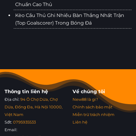
Chuẩn Cao Thủ
Kèo Cầu Thủ Ghi Nhiều Bàn Thắng Nhất Trận
(Top Goalscorer) Trong Bóng Đá
Thông tin liên hệ
Về chúng tôi
Địa chỉ:
94 Ô Chợ Dừa, Chợ
New88 là gì?
Dừa, Đống Đa, Hà Nội 10000,
Chính sách bảo mật
Việt Nam
Miễn trừ trách nhiệm
Sđt:
0795935533
Liên hệ
Email: