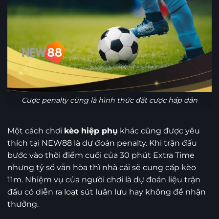
Cược penalty cũng là hình thức đặt cược hấp dẫn
Một cách chơi
kèo hiệp phụ
khác cũng được yêu
thích tại NEW88 là dự đoán penalty. Khi trận đấu
bước vào thời điểm cuối của 30 phút Extra Time
nhưng tỷ số vẫn hòa thì nhà cái sẽ cung cấp kèo
11m. Nhiệm vụ của người chơi là dự đoán liệu trận
đấu có diễn ra loạt sút luân lưu hay không để nhận
thưởng.