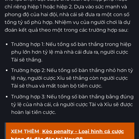
chỉ riêng hiệp 1 hoặc hiệp 2. Dựa vào sức mạnh và
phong độ của hai đội, nhà cái sẽ đưa ra một con số
tổng tỷ số phù hợp. Nhiệm vụ của người chơi là dự
đoán kết quả theo một trong các trường hợp sau:
Trường hợp 1: Nếu tổng số bàn thắng trong hiệp
phụ lớn hơn tỷ lệ mà nhà cái đưa ra, người cược
Tài sẽ thắng.
Trường hợp 2: Nếu tổng số bàn thắng nhỏ hơn tỷ
lệ này, người cược Xỉu sẽ thắng còn người cược
Tài sẽ thua và mất toàn bộ tiền cược.
Trường hợp 3: Nếu tổng số bàn thắng bằng đúng
tỷ lệ của nhà cái, cả người cược Tài và Xỉu sẽ được
hoàn lại tiền cược.
XEM THÊM
Kèo penalty - Loại hình cá cược