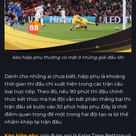
Kèo hiệp phụ thường có mặt ở những giải đấu lớn
Dành cho những ai chưa biết, hiệp phụ là khoảng
thời gian thi đấu chỉ xuất hiện trong các trận cầu
loại trực tiếp. Theo đó, nếu 90 phút thi đấu chính
thức kết thúc mà hai đội vẫn bất phân thắng bại thì
trận đấu sẽ bước vào 30 phút hiệp phụ. Đây là thời
điểm quan trọng để một trong hai đội tạo ra lợi thế
nhằm khép lại trận đấu.
Kèo hiệp phụ
còn được gọi là Extra Time Betting và