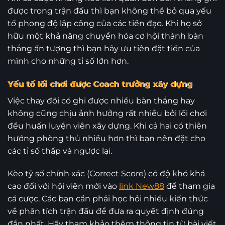
được trong trận đấu thì bạn không thể bỏ qua yếu
tố phong độ lập công của các tiền đạo. Khi họ sở
hữu một khả năng chuyển hóa cơ hội thành bàn
thắng ấn tượng thì bạn hãy ưu tiên đặt tiền của
mình cho những tỉ số lớn hơn.
Yếu tố lối chơi được Coach trưởng xây dựng
Việc thay đổi có ghi được nhiều bàn thắng hay
không cũng chịu ảnh hưởng rất nhiều bởi lối chơi
đều huấn luyện viên xây dựng. Khi cả hai có thiên
hướng phòng thủ nhiều hơn thì bạn nên đặt cho
các tỉ số thấp và ngược lại.
Kèo tỷ số chính xác (Correct Score) có độ khó khá
cao đối với hội viên mới vào
link New88
để tham gia
cá cược. Các bạn cần phải học hỏi nhiều kiến thức
về phân tích trận đấu để đưa ra quyết định đúng
đắn nhất. Hãy tham khảo thêm thông tin từ bài viết