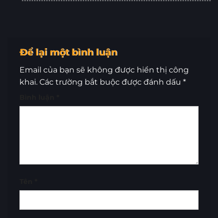
Để lại một bình luận
Email của bạn sẽ không được hiển thị công
khai.
Các trường bắt buộc được đánh dấu
*
Bình luận
*
Tên
*