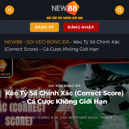
Bỏ
qua
nội
dung
ĐĂNG KÝ
ĐĂNG NHẬP
NEW88
-
SOI KÈO BÓNG ĐÁ
-
Kèo Tỷ Số Chính Xác
(Correct Score) – Cá Cược Không Giới Hạn
SOI KÈO BÓNG ĐÁ
Kèo Tỷ Số Chính Xác (Correct Score)
– Cá Cược Không Giới Hạn
ĐĂNG VÀO
THÁNG 9 28, 2025
BỞI
PHẠM NGỌC THẠCH