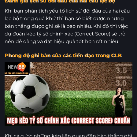
Đánh giá lịch sử đối đầu của hai câu lạc bộ
Khi bạn phân tích yếu tố lịch sử đối đầu của hai câu
lạc bộ trong quá khứ thì bạn sẽ biết được những
bàn thắng được ghi sẽ là bao nhiêu. Khi đó thì việc
dự đoán kèo tỷ số chính xác (Correct Score) sẽ trở
nên dễ dàng và đạt hiệu quả tốt hơn rất nhiều.
Phong độ ghi bàn của các tiền đạo trong CLB
Khi cá cược những kèo liên quan đến bàn thắng ghi