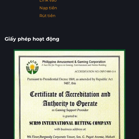
Link vào
Nạp tiền
Rút tiền
Giấy phép hoạt động