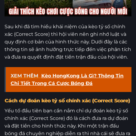
Sau khi đã tìm hiểu khái niệm của kèo tỷ số chính
xác (Correct Score) thì hội viên nên ghi nhớ luật và
quy định cơ bản của hình thức này. Dưới đây là các
thông tin sẽ ảnh hưởng trực tiếp đến việc phân tích
và đưa ra quyết định đặt tiền trận đấu của hội viên.
XEM THÊM
Kèo HongKong Là Gì? Thông Tin
Chi Tiết Trong Cá Cược Bóng Đá
Cách dự đoán kèo tỷ số chính xác (Correct Score)
Yếu tố đầu tiên bạn cần nắm chỉ dự đoán kèo tỷ số
chính xác (Correct Score) đó là cách đưa ra dự đoán
và đặt tiền cho hình thức này. Khi một trận đấu
bóng đá chuyên nghiệp diễn ra thì nhà cái sẽ đưa ra